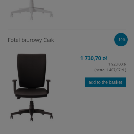
Fotel biurowy Ciak
- 10%
1 730,70 zł
1 923,00 zł
(netto:
1 407,07 zł
)
add to the basket