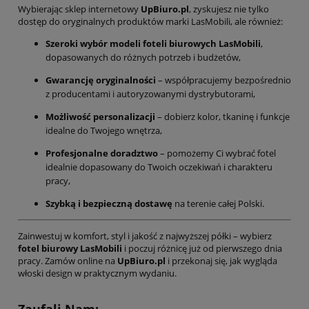
Wybierając sklep internetowy
UpBiuro.pl
, zyskujesz nie tylko
dostęp do oryginalnych produktów marki LasMobili, ale również:
Szeroki wybór modeli foteli biurowych LasMobili
,
dopasowanych do różnych potrzeb i budżetów,
Gwarancję oryginalności
– współpracujemy bezpośrednio
z producentami i autoryzowanymi dystrybutorami,
Możliwość personalizacji
– dobierz kolor, tkaninę i funkcje
idealne do Twojego wnętrza,
Profesjonalne doradztwo
– pomożemy Ci wybrać fotel
idealnie dopasowany do Twoich oczekiwań i charakteru
pracy,
Szybką i bezpieczną dostawę
na terenie całej Polski.
Zainwestuj w komfort, styl i jakość z najwyższej półki – wybierz
fotel biurowy LasMobili
i poczuj różnicę już od pierwszego dnia
pracy. Zamów online na
UpBiuro.pl
i przekonaj się, jak wygląda
włoski design w praktycznym wydaniu.