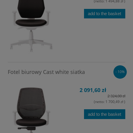
(netto:
1 494,88 zł
)
add to the basket
Fotel biurowy Cast white siatka
- 10%
2 091,60 zł
2 324,00 zł
(netto:
1 700,49 zł
)
add to the basket