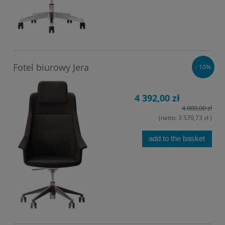
Fotel biurowy Jera
- 10%
4 392,00 zł
4 880,00 zł
(netto:
3 570,73 zł
)
add to the basket