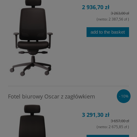
2 936,70 zł
3 263,00 zł
(netto:
2 387,56 zł
)
add to the basket
Fotel biurowy Oscar z zagłówkiem
- 10%
3 291,30 zł
3 657,00 zł
(netto:
2 675,85 zł
)