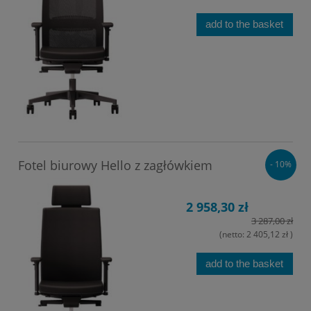
add to the basket
Fotel biurowy Hello z zagłówkiem
- 10%
2 958,30 zł
3 287,00 zł
(netto:
2 405,12 zł
)
add to the basket