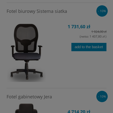
Fotel biurowy Sistema siatka
- 10%
1 731,60 zł
1 924,00 zł
(netto:
1 407,80 zł
)
add to the basket
Fotel gabinetowy Jera
- 10%
4 714,20 zł