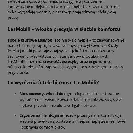
świecie za jakość wykonania, precyzyjne wykończenie i
innowacyjne podejście do tworzenia mebli biurowych, które nie
tylko wyglądają świetnie, ale też wspierają zdrową i efektywną
pracę.
LasMobili – włoska precyzja w służbie komfortu
Fotele biurowe LasMobili
to nie tylko meble – to zaawansowane
narzędzia pracy zaprojektowane z myślą o użytkowniku. Każdy
fotel tej marki powstaje z najwyższej jakości materiałów, przy
zachowaniu rygorystycznych standardów produkcyjnych.
LasMobili stawia na
trwałość, estetykę oraz ergonomię
,
oferując fotele, które zapewniają wygodę przez wiele godzin pracy
przy biurku.
Co wyróżnia fotele biurowe LasMobili?
Nowoczesny, włoski design
– eleganckie linie, staranne
wykończenie i wysmakowane detale idealnie wpisują się w
stylowe przestrzenie biurowe i gabinetowe,
Ergonomia i funkcjonalność
– przemyślana konstrukcja
wspiera prawidłową postawę, zmniejsza napięcie mięśniowe
i poprawia komfort pracy,