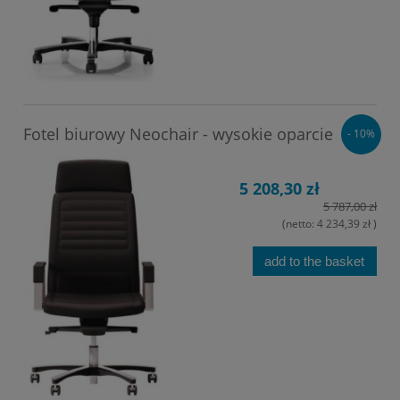
Fotel biurowy Neochair - wysokie oparcie
- 10%
5 208,30 zł
5 787,00 zł
(netto:
4 234,39 zł
)
add to the basket