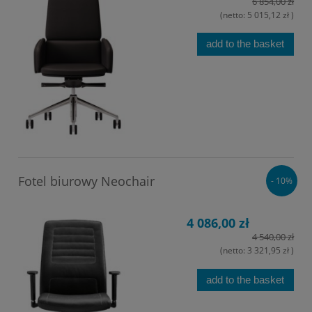
6 854,00 zł
(netto:
5 015,12 zł
)
add to the basket
Fotel biurowy Neochair
- 10%
4 086,00 zł
4 540,00 zł
(netto:
3 321,95 zł
)
add to the basket