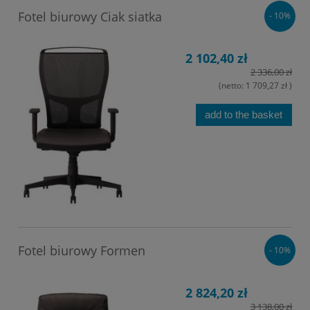
Fotel biurowy Ciak siatka
- 10%
2 102,40 zł
2 336,00 zł
(netto:
1 709,27 zł
)
add to the basket
Fotel biurowy Formen
- 10%
2 824,20 zł
3 138,00 zł