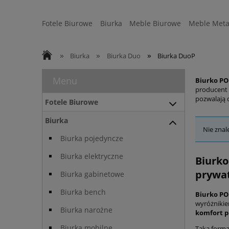
Fotele Biurowe
Biurka
Meble Biurowe
Meble Meta
Strefa Ergonomii
Sofy
WYSYŁKA 24H
»
»
»
Biurka
Biurka Duo
Biurka DuoP
Menu
Biurko P
producent 
pozwalają 
Fotele Biurowe
Biurka
Nie znal
Biurka pojedyncze
Biurka elektryczne
Biurk
prywat
Biurka gabinetowe
Biurka bench
Biurko P
wyróżniki
Biurka narożne
komfort p
Biurka mobilne
Taka form