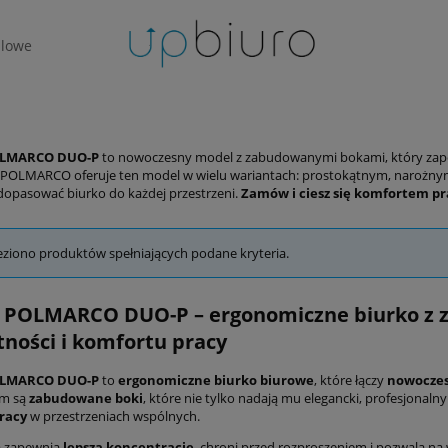
lowe
OLMARCO DUO-P
to nowoczesny model z zabudowanymi bokami, który zapewn
POLMARCO oferuje ten model w wielu wariantach: prostokątnym, narożnym
dopasować biurko do każdej przestrzeni.
Zamów i ciesz się komfortem pra
eziono produktów spełniających podane kryteria.
o POLMARCO DUO-P – ergonomiczne biurko z 
ności i komfortu pracy
OLMARCO DUO-P
to
ergonomiczne biurko biurowe
, które łączy
nowoczes
em są
zabudowane boki
, które nie tylko nadają mu elegancki, profesjonaln
racy
w przestrzeniach wspólnych.
a zapewnia
lepszą koncentrację
, chroni przed rozproszeniem i pozwala n