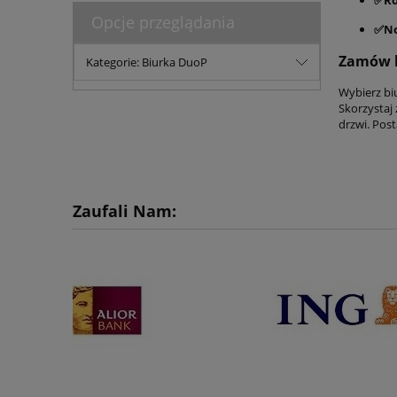
Opcje przeglądania
✅No
Zamów b
Kategorie: Biurka DuoP
Wybierz bi
Skorzystaj
drzwi. Post
Zaufali Nam: