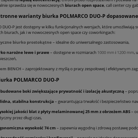
alnie sprawdza się w nowoczesnych
biurach open space
, call center czy ga
tronne warianty biurka POLMARCO DUO-P dopasowane 
UO-P jest dostępny w kilku funkcjonalnych wersjach, które umożliwiają s
ch biurach, jak i w nowoczesnych open space czy coworkingach:
syczne biurko prostokątne
– idealne do uniwersalnego zastosowania,
rko narożne lewe i prawe
– dostępne w rozmiarach
1000 mm
i
1200 mm
, 
ieszczeń,
tem BENCH
– zaprojektowany z myślą o pracy zespołowej i efektywnym zag
biurka POLMARCO DUO-P
budowane boki zwiększające prywatność i izolację akustyczną
– popra
lidna, stabilna konstrukcja
– gwarantująca trwałość i bezpieczeństwo n
sokiej jakości blat z płyty melaminowanej 25 mm z obrzeżem ABS
– od
tyczny przez długi czas,
gonomiczna wysokość 74 cm
– zapewnia wygodną i zdrową postawę podcz
żnorodność wymiarów i konfiguracji
– pozwala na idealne dopasowanie b