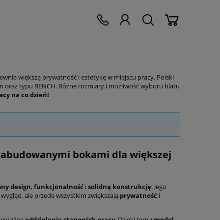
ia większą prywatność i estetykę w miejscu pracy. Polski
 oraz typu BENCH. Różne rozmiary i możliwość wyboru blatu
cy na co dzień!
zabudowanymi bokami dla większej
ny design
,
funkcjonalność
i
solidną konstrukcję
. Jego
y wygląd, ale przede wszystkim zwiększają
prywatność
i
a wyraźne
oddzielenie stanowisk pracy
. Dzięki temu
model