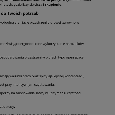
binetach, gdzie liczy się
cisza i skupienie
.
do Twoich potrzeb
wobodną aranżację przestrzeni biurowej, zarówno w
umożliwiające ergonomiczne wykorzystanie narożników
ospodarowaniu przestrzeni w biurach typu open space.
wiają warunki pracy oraz sprzyjają lepszej koncentracji,
awet przy intensywnym użytkowaniu,
porny na zarysowania, łatwy w utrzymaniu czystości i
as pracy,
iurka do indywidualnych potrzeb i dostępnej przestrzeni,