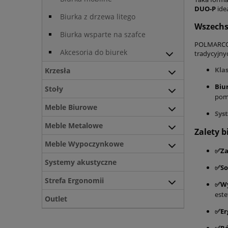
DUO-P
ide
Biurka z drzewa litego
Wszechs
Biurka wsparte na szafce
POLMARCO D
Akcesoria do biurek
tradycyjny
Kla
Krzesła
Biu
Stoły
pom
Meble Biurowe
Sys
Meble Metalowe
Zalety 
Meble Wypoczynkowe
✅Za
Systemy akustyczne
✅So
Strefa Ergonomii
✅Wy
este
Outlet
✅Er
✅Ró