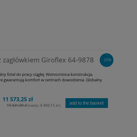
 z zagłówkiem Giroflex 64-9878
- 25%
alny fotel do pracy ciągłej. Wzmocniona konstrukcja,
e gwarantują komfort w centrach dowodzenia. Globalny
11 573,25 zł
add to the basket
15 431,00 zł
(netto:
9 409,15 zł
)