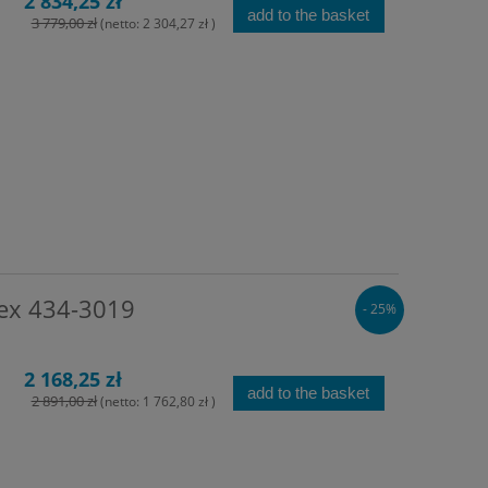
2 834,25 zł
add to the basket
3 779,00 zł
(netto:
2 304,27 zł
)
lex 434-3019
- 25%
2 168,25 zł
add to the basket
2 891,00 zł
(netto:
1 762,80 zł
)