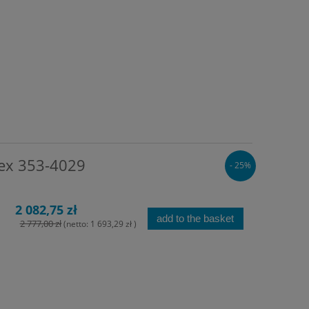
lex 353-4029
- 25%
2 082,75 zł
add to the basket
2 777,00 zł
(netto:
1 693,29 zł
)