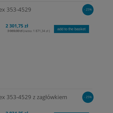
lex 353-4529
- 25%
2 301,75 zł
add to the basket
3 069,00 zł
(netto:
1 871,34 zł
)
lex 353-4529 z zagłówkiem
- 25%