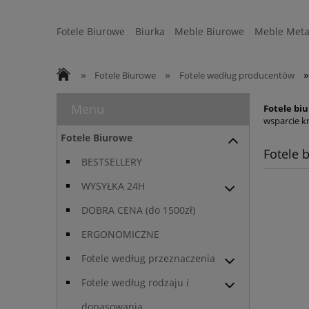
Fotele Biurowe
Biurka
Meble Biurowe
Meble Meta
Strefa Ergonomii
Sofy
WYSYŁKA 24H
»
»
»
Fotele Biurowe
Fotele według producentów
Menu
Fotele bi
wsparcie kr
Fotele Biurowe
Fotele 
BESTSELLERY
WYSYŁKA 24H
DOBRA CENA (do 1500zł)
ERGONOMICZNE
Fotele według przeznaczenia
Fotele według rodzaju i
dopasowania