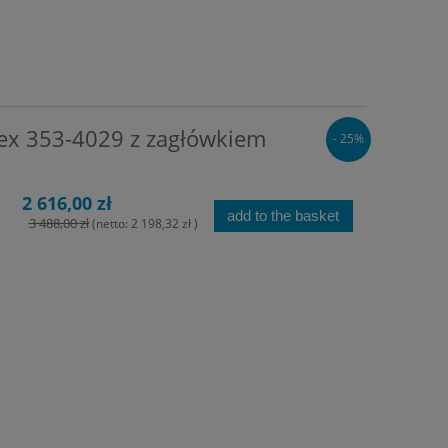
lex 353-4029 z zagłówkiem
- 25%
2 616,00 zł
add to the basket
3 488,00 zł
(netto:
2 198,32 zł
)