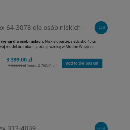
ex 64-3078 dla osób niskich -
- 25%
 wersji dla osób niskich.
Niskie oparcie, siedzisko 45 cm i
 swój model premium i poczuj różnicę w Modne Wnętrze!
3 399,00 zł
add to the basket
4 532,00 zł
(netto:
2 763,41 zł
)
lex 313-4039
- 25%