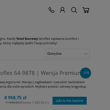
ignu. Każdy
fotel biurowy
Giroflex zapewnia komfort i
, który najlepiej spełni Twoje potrzeby!
roflex 64-9878 | Wersja Premium
- 25%
wej ergonomii. Wersja z zagłówkiem i szerokim siedziskiem
rcia dla osób wysokich. Wybierz prestiż i zdrowy kręgosłup.
8 958,75 zł
add to the basket
11 945,00 zł
(netto:
7 283,54 zł
)