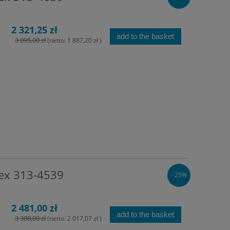
2 321,25 zł
add to the basket
3 095,00 zł
(netto:
1 887,20 zł
)
lex 313-4539
- 25%
2 481,00 zł
add to the basket
3 308,00 zł
(netto:
2 017,07 zł
)