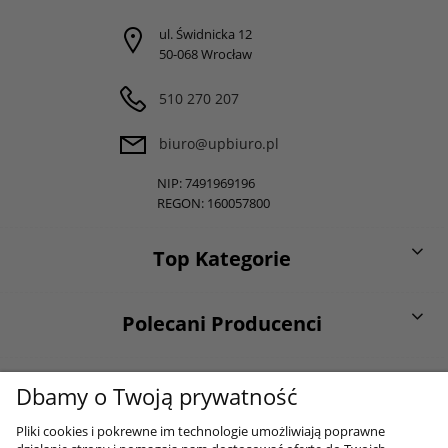
ul. Świdnicka 12
50-068 Wrocław
510 270 207
biuro@upbiuro.pl
NIP: 7491969196
REGON: 160057800
Top Kategorie
Polecani Producenci
O firmie
Dbamy o Twoją prywatność
Pliki cookies i pokrewne im technologie umożliwiają poprawne