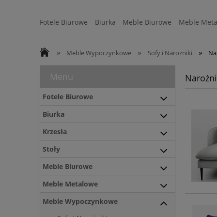
Fotele Biurowe
Biurka
Meble Biurowe
Meble Meta
Strefa Ergonomii
Sofy
WYSYŁKA 24H
»
»
»
Meble Wypoczynkowe
Sofy i Narożniki
Na
Menu
Narożni
Fotele Biurowe
Biurka
Krzesła
Stoły
Meble Biurowe
Meble Metalowe
Meble Wypoczynkowe