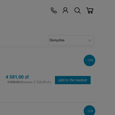
- 10%
4 581,00 zł
add to the basket
5 090,00 zł
(netto:
3 724,39 zł
)
- 10%