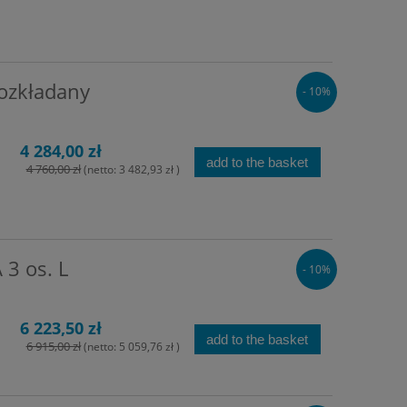
ozkładany
- 10%
4 284,00 zł
add to the basket
4 760,00 zł
(netto:
3 482,93 zł
)
3 os. L
- 10%
6 223,50 zł
add to the basket
6 915,00 zł
(netto:
5 059,76 zł
)