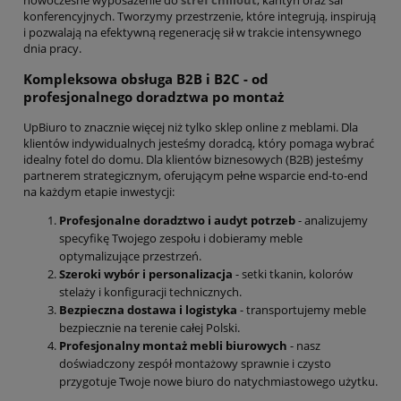
konferencyjnych. Tworzymy przestrzenie, które integrują, inspirują
i pozwalają na efektywną regenerację sił w trakcie intensywnego
dnia pracy.
Kompleksowa obsługa B2B i B2C - od
profesjonalnego doradztwa po montaż
UpBiuro to znacznie więcej niż tylko sklep online z meblami. Dla
klientów indywidualnych jesteśmy doradcą, który pomaga wybrać
idealny fotel do domu. Dla klientów biznesowych (B2B) jesteśmy
partnerem strategicznym, oferującym pełne wsparcie end-to-end
na każdym etapie inwestycji:
Profesjonalne doradztwo i audyt potrzeb
- analizujemy
specyfikę Twojego zespołu i dobieramy meble
optymalizujące przestrzeń.
Szeroki wybór i personalizacja
- setki tkanin, kolorów
stelaży i konfiguracji technicznych.
Bezpieczna dostawa i logistyka
- transportujemy meble
bezpiecznie na terenie całej Polski.
Profesjonalny montaż mebli biurowych
- nasz
doświadczony zespół montażowy sprawnie i czysto
przygotuje Twoje nowe biuro do natychmiastowego użytku.