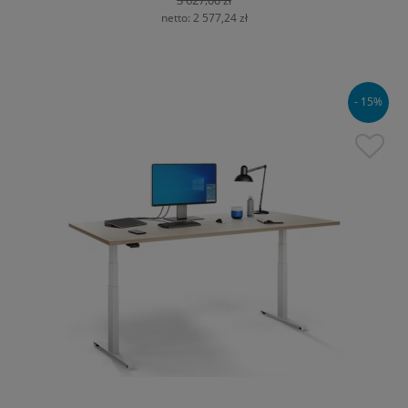
netto:
2 577,24 zł
- 15%