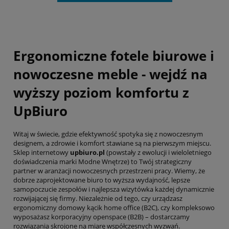
Ergonomiczne fotele biurowe i
nowoczesne meble - wejdź na
wyższy poziom komfortu z
UpBiuro
Witaj w świecie, gdzie efektywność spotyka się z nowoczesnym
designem, a zdrowie i komfort stawiane są na pierwszym miejscu.
Sklep internetowy
upbiuro.pl
(powstały z ewolucji i wieloletniego
doświadczenia marki Modne Wnętrze) to Twój strategiczny
partner w aranżacji nowoczesnych przestrzeni pracy. Wiemy, że
dobrze zaprojektowane biuro to wyższa wydajność, lepsze
samopoczucie zespołów i najlepsza wizytówka każdej dynamicznie
rozwijającej się firmy. Niezależnie od tego, czy urządzasz
ergonomiczny domowy kącik home office (B2C), czy kompleksowo
wyposażasz korporacyjny openspace (B2B) – dostarczamy
rozwiązania skrojone na miarę współczesnych wyzwań.