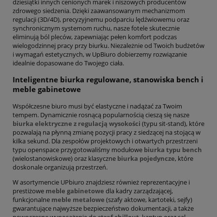
dziesiątki innych cenionych marek i niszowych producentów
zdrowego siedzenia. Dzięki zaawansowanym mechanizmom
regulacji (3D/4D), precyzyjnemu podparciu lędźwiowemu oraz
synchronicznym systemom ruchu, nasze fotele skutecznie
eliminują ból pleców, zapewniając pełen komfort podczas
wielogodzinnej pracy przy biurku. Niezależnie od Twoich budżetów
i wymagań estetycznych, w UpBiuro dobierzemy rozwiązanie
idealnie dopasowane do Twojego ciała.
Inteligentne biurka regulowane, stanowiska bench i
meble gabinetowe
Współczesne biuro musi być elastyczne i nadążać za Twoim
tempem. Dynamicznie rosnącą popularnością cieszą się nasze
biurka elektryczne z regulacją wysokości
(typu sit-stand), które
pozwalają na płynną zmianę pozycji pracy z siedzącej na stojącą w
kilka sekund. Dla zespołów projektowych i otwartych przestrzeni
typu openspace przygotowaliśmy modułowe
biurka typu bench
(wielostanowiskowe) oraz klasyczne
biurka pojedyncze
, które
doskonale organizują przestrzeń.
W asortymencie UPbiuro znajdziesz również reprezentacyjne i
prestiżowe
meble gabinetowe
dla kadry zarządzającej,
funkcjonalne
meble metalowe
(szafy aktowe, kartoteki, sejfy)
gwarantujące najwyższe bezpieczeństwo dokumentacji, a także
nowoczesne wyposażenie do
stref chillout
, kantyn oraz sal