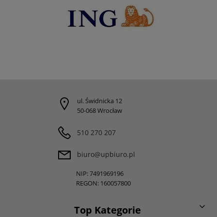
ul. Świdnicka 12
50-068 Wrocław
510 270 207
biuro@upbiuro.pl
NIP: 7491969196
REGON: 160057800
Top Kategorie