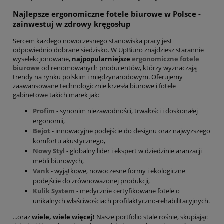
Najlepsze ergonomiczne fotele biurowe w Polsce -
zainwestuj w zdrowy kręgosłup
Sercem każdego nowoczesnego stanowiska pracy jest
odpowiednio dobrane siedzisko. W UpBiuro znajdziesz starannie
wyselekcjonowane,
najpopularniejsze
ergonomiczne fotele
biurowe
od renomowanych producentów, którzy wyznaczają
trendy na rynku polskim i międzynarodowym. Oferujemy
zaawansowane technologicznie krzesła biurowe i fotele
gabinetowe takich marek jak:
Profim
- synonim niezawodności, trwałości i doskonałej
ergonomii,
Bejot
- innowacyjne podejście do designu oraz najwyższego
komfortu akustycznego,
Nowy Styl
- globalny lider i ekspert w dziedzinie aranżacji
mebli biurowych,
Vank
- wyjątkowe, nowoczesne formy i ekologiczne
podejście do zrównoważonej produkcji,
Kulik System
- medycznie certyfikowane fotele o
unikalnych właściwościach profilaktyczno-rehabilitacyjnych.
...oraz
wiele, wiele więcej!
Nasze portfolio stale rośnie, skupiając