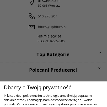
ul. Świdnicka 12
50-068 Wrocław
510 270 207
biuro@upbiuro.pl
NIP: 7491969196
REGON: 160057800
Top Kategorie
Polecani Producenci
O firmie
Dbamy o Twoją prywatność
Pliki cookies i pokrewne im technologie umożliwiają poprawne
działanie strony i pomagają nam dostosować ofertę do Twoich
Moje konto
potrzeb. Możesz zaakceptować wykorzystanie przez nas wszystkich