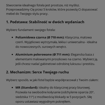
Stworzenie idealnego fotela jest prostsze, niż myślisz.
Przeprowadzimy Cię przez 5 kroków, które pozwolą Ci dopasować
mebel do Twojego stylu pracy.
1. Podstawa: Stabilność w dwóch wydaniach
Wybierz fundament swojego fotela:
Poliamidowa czarna (Ø 710 mm):
Klasyczna, matowa
czerń. Wyjątkowo wytrzymała, lekka i uniwersalna - idealna
do nowoczesnych, surowych wnętrz.
Aluminium polerowane (Ø 711 mm):
Elegancka baza z
elementami malowanymi proszkowo na czarno. Wybierz ją,
jeśli chcesz nadać gabinetowi odrobinę luksusu i prestiżu.
2. Mechanizm: Serce Twojego ruchu
Wybierz sposób, w jaki fotel będzie współpracował z Twoim ciałem:
MR (Standard):
Idealny do klasycznej pracy biurowej.
Pozwala na swobodne kołysanie (odchylenie oparcia 20°,
siedziska 11°) z możliwością blokady w 5 pozycjach. Siłę
oporu ustawiasz wygodnym pokrętłem.