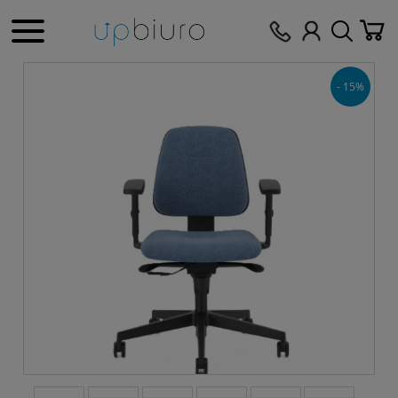
- 15%