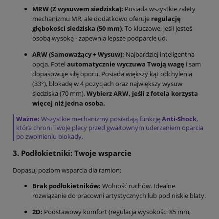
MRW (Z wysuwem siedziska):
Posiada wszystkie zalety
mechanizmu MR, ale dodatkowo oferuje
regulację
głębokości siedziska (50 mm)
. To kluczowe, jeśli jesteś
osobą wysoką - zapewnia lepsze podparcie ud.
ARW (Samoważący + Wysuw):
Najbardziej inteligentna
opcja. Fotel
automatycznie wyczuwa Twoją wagę
i sam
dopasowuje siłę oporu. Posiada większy kąt odchylenia
(33°), blokadę w 4 pozycjach oraz największy wysuw
siedziska (70 mm).
Wybierz ARW, jeśli z fotela korzysta
więcej niż jedna osoba.
Ważne:
Wszystkie mechanizmy posiadają funkcję
Anti-Shock
,
która chroni Twoje plecy przed gwałtownym uderzeniem oparcia
po zwolnieniu blokady.
3. Podłokietniki: Twoje wsparcie
Dopasuj poziom wsparcia dla ramion:
Brak podłokietników:
Wolność ruchów. Idealne
rozwiązanie do pracowni artystycznych lub pod niskie blaty.
2D:
Podstawowy komfort (regulacja wysokości 85 mm,