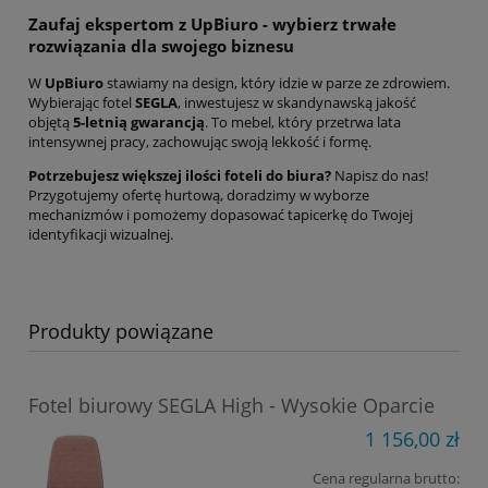
Zaufaj ekspertom z UpBiuro - wybierz trwałe
rozwiązania dla swojego biznesu
W
UpBiuro
stawiamy na design, który idzie w parze ze zdrowiem.
Wybierając fotel
SEGLA
, inwestujesz w skandynawską jakość
objętą
5
-letnią gwarancją
. To mebel, który przetrwa lata
intensywnej pracy, zachowując swoją lekkość i formę.
Potrzebujesz większej ilości foteli do biura?
Napisz do nas!
Przygotujemy ofertę hurtową, doradzimy w wyborze
mechanizmów i pomożemy dopasować tapicerkę do Twojej
identyfikacji wizualnej.
Produkty powiązane
Fotel biurowy SEGLA High - Wysokie Oparcie
1 156,00 zł
Cena regularna brutto: