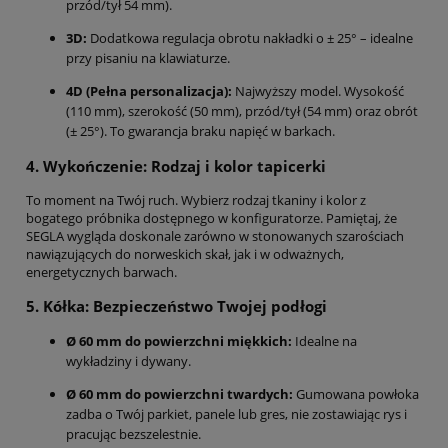
przód/tył 54 mm).
3D:
Dodatkowa regulacja obrotu nakładki o ± 25° – idealne
przy pisaniu na klawiaturze.
4D (Pełna personalizacja):
Najwyższy model. Wysokość
(110 mm), szerokość (50 mm), przód/tył (54 mm) oraz obrót
(± 25°). To gwarancja braku napięć w barkach.
4. Wykończenie: Rodzaj i kolor tapicerki
To moment na Twój ruch. Wybierz rodzaj tkaniny i kolor z
bogatego próbnika dostępnego w konfiguratorze. Pamiętaj, że
SEGLA wygląda doskonale zarówno w stonowanych szarościach
nawiązujących do norweskich skał, jak i w odważnych,
energetycznych barwach.
5. Kółka: Bezpieczeństwo Twojej podłogi
Ø 60 mm do powierzchni miękkich:
Idealne na
wykładziny i dywany.
Ø 60 mm do powierzchni twardych:
Gumowana powłoka
zadba o Twój parkiet, panele lub gres, nie zostawiając rys i
pracując bezszelestnie.