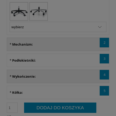
2
*
Mechanizm:
3
*
Podłokietniki:
4
*
Wykończenie:
5
*
Kółka:
DODAJ DO KOSZYKA