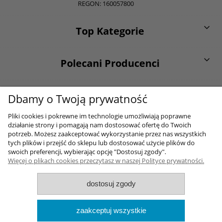
REGON: 160057800
Top Kategorie
Polecani Producenci
O firmie
Dbamy o Twoją prywatność
Pliki cookies i pokrewne im technologie umożliwiają poprawne
działanie strony i pomagają nam dostosować ofertę do Twoich
Moje konto
potrzeb. Możesz zaakceptować wykorzystanie przez nas wszystkich
tych plików i przejść do sklepu lub dostosować użycie plików do
swoich preferencji, wybierając opcję "Dostosuj zgody".
Więcej o plikach cookies przeczytasz w naszej Polityce prywatności.
Sklep internetowy Shoper.pl
dostosuj zgody
2017-2026 Wszelkie prawa zastrzezone
Wykonane przez
Onisoft
zaakceptuj wszystkie
pokaż pełną wersję strony