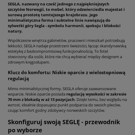
SEGLA, nazwany na cześć jednego z najpiękniejszych
szczytów Norwegii, to mebel, który odzwierciedla majestat i
surową prostotę tamtejszego krajobrazu. Jego
minimalistyczna forma i subtelne linie nawiązują do
sylwetki góry Segla - symbolu harmonii, spokoju i bliskości
natury.
Współczesne wnętrza gabinetów, pracowni i mieszkań potrzebują
lekkości. SEGLA nadaje przestrzeni świeżości, łącząc skandynawską
estetykę z bezkompromisową funkcjonalnością. To fotel
stworzony dla osób, które nie chcą wybierać między designem a
zdrowym kręgosłupem.
Klucz do komfortu: Niskie oparcie z wielostopniową
regulacją
Mimo minimalistycznej formy, SEGLA oferuje zaawansowane
wsparcie. Niskie oparcie posiada
regulację wysokości w zakresie
70 mm z blokadą w aż 13 pozycjach
. Dzięki temu, bez względu na
wzrost, idealnie dopasujesz punkt podparcia do swoich pleców,
czując komfort godny zdobywcy norweskich szczytów.
Skonfiguruj swoją SEGLĘ - przewodnik
po wyborze