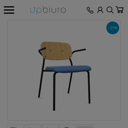
- 21%