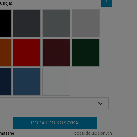
1
ukcja:
DODAJ DO KOSZYKA
.
ymagane
dodaj do ulubionych