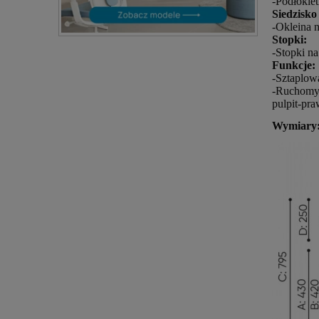
-Podłokie
Siedzisko 
-Okleina n
Stopki:
-Stopki n
Funkcje:
-Sztaplow
-Ruchomy 
pulpit-pra
Wymiary