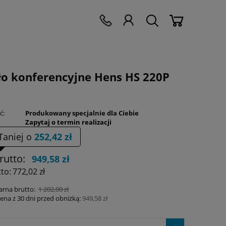
ło konferencyjne Hens HS 220P
ć:
Produkowany specjalnie dla Ciebie
Zapytaj o termin realizacji
Taniej o
252,42 zł
rutto:
949,58 zł
to:
772,02 zł
arna brutto:
1 202,00 zł
cena z 30 dni przed obniżką:
949,58 zł