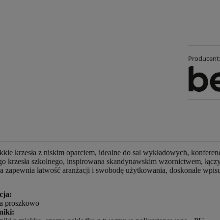
Producent
ekkie krzesła z niskim oparciem, idealne do sal wykładowych, konferen
o krzesła szkolnego, inspirowana skandynawskim wzornictwem, łączy p
ja zapewnia łatwość aranżacji i swobodę użytkowania, doskonale wpis
cja:
a proszkowo
niki: