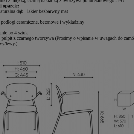
tniki z miękką, czarną nakładką z tworzywa poliuretanowego - PU
i oparcie:
aturalna dąb - lakier bezbarwny mat
a podłogi ceramiczne, betonowe i wykładziny
anie po 4 sztuk
pulpit z czarnego tworzywa (Prosimy o wpisanie w uwagach do zamówie
wy/lewy.)
: