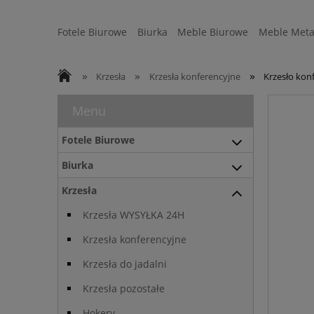
Fotele Biurowe
Biurka
Meble Biurowe
Meble Meta
Strefa Ergonomii
Sofy
WYSYŁKA 24H
»
»
»
Krzesła
Krzesła konferencyjne
Krzesło kon
Menu
Fotele Biurowe
Biurka
Krzesła
Krzesła WYSYŁKA 24H
Krzesła konferencyjne
Krzesła do jadalni
Krzesła pozostałe
Hokery