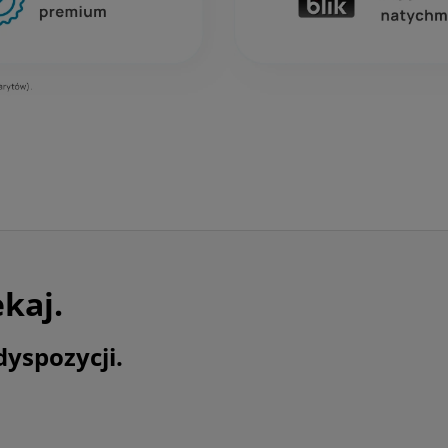
ekaj.
dyspozycji.