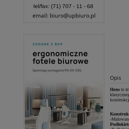
tel/fax: (71) 707 - 11 - 68
email: biuro@upbiuro.pl
Opis
Hens
to l
klasyczneg
konstrukc
Konstruk
-Malowan
Podłokiet