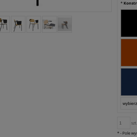
*
Konstr
szt
*
- Pole w