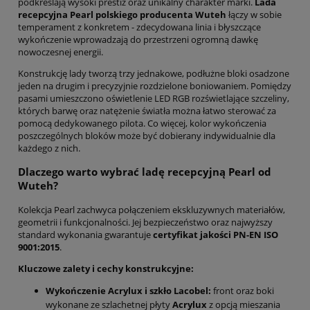
podkreślają wysoki prestiż oraz unikalny charakter marki.
Lada
recepcyjna Pearl polskiego producenta Wuteh
łączy w sobie
temperament z konkretem - zdecydowana linia i błyszczące
wykończenie wprowadzają do przestrzeni ogromną dawkę
nowoczesnej energii.
Konstrukcję lady tworzą trzy jednakowe, podłużne bloki osadzone
jeden na drugim i precyzyjnie rozdzielone boniowaniem. Pomiędzy
pasami umieszczono oświetlenie LED RGB rozświetlające szczeliny,
których barwę oraz natężenie światła można łatwo sterować za
pomocą dedykowanego pilota. Co więcej, kolor wykończenia
poszczególnych bloków może być dobierany indywidualnie dla
każdego z nich.
Dlaczego warto wybrać ladę recepcyjną Pearl od
Wuteh?
Kolekcja Pearl zachwyca połączeniem ekskluzywnych materiałów,
geometrii i funkcjonalności. Jej bezpieczeństwo oraz najwyższy
standard wykonania gwarantuje
certyfikat jakości PN-EN ISO
9001:2015
.
Kluczowe zalety i cechy konstrukcyjne:
Wykończenie Acrylux i szkło Lacobel:
front oraz boki
wykonane ze szlachetnej płyty
Acrylux
z opcją mieszania