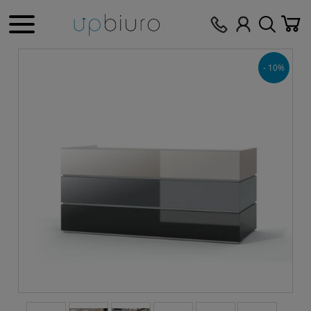
- 10%