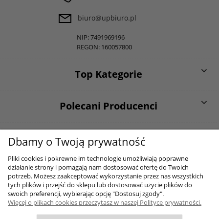
biuro@upbiuro.pl
NIP: 7491969196
REGON: 160057800
Top Kategorie
Polecani Producenci
O firmie
Dbamy o Twoją prywatność
Pliki cookies i pokrewne im technologie umożliwiają poprawne
działanie strony i pomagają nam dostosować ofertę do Twoich
Moje konto
potrzeb. Możesz zaakceptować wykorzystanie przez nas wszystkich
tych plików i przejść do sklepu lub dostosować użycie plików do
swoich preferencji, wybierając opcję "Dostosuj zgody".
Więcej o plikach cookies przeczytasz w naszej Polityce prywatności.
Sklep internetowy Shoper.pl