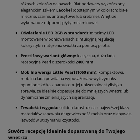
różnych kolorów na pasach. Blat podawczy wykończony
eleganckim szkłem
Lacobel
(dostępnym w kolorach: białe
mleczne, czarne, antracytowe lub srebrne). Wnętrze
wykonano z odpornej płyty melaminowej.
Oświetlenie LED RGB w standardzie:
taśmy LED
montowane w boniowaniach z intuicyjną regulacją
kolorystyki i natężenia światła za pomocą pilota.
Prestiżowy wariant główny:
klasyczna, duża lada
recepcyjna Pearl o szerokości
2400 mm
.
Mobilna wersja Little Pearl (1060 mm):
kompaktowa,
mobilna lada powitalna wyposażona w wytrzymałe,
ogumione kółka z hamulcem. Jej uniwersalna stylistyka
sprawia, że idealnie dopasuje się do mniejszych wnętrz lub
dynamicznie zmieniających się aranżacji.
Trwałość i wygoda:
solidna konstrukcja z najwyższej klasy
materiałów zapewnia długowieczność mebla oraz niebywałą
łatwość w utrzymaniu czystości.
Stwórz recepcję idealnie dopasowaną do Twojego
wnętrza