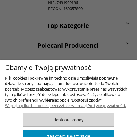
NIP: 7491969196
REGON: 160057800
Top Kategorie
Polecani Producenci
O firmie
Dbamy o Twoją prywatność
Pliki cookies i pokrewne im technologie umożliwiają poprawne
działanie strony i pomagają nam dostosować ofertę do Twoich
Moje konto
potrzeb. Możesz zaakceptować wykorzystanie przez nas wszystkich
tych plików i przejść do sklepu lub dostosować użycie plików do
swoich preferencji, wybierając opcję "Dostosuj zgody".
Więcej o plikach cookies przeczytasz w naszej Polityce prywatności.
Sklep internetowy Shoper.pl
dostosuj zgody
2017-2026 Wszelkie prawa zastrzezone
Wykonane przez
Onisoft
zaakceptuj wszystkie