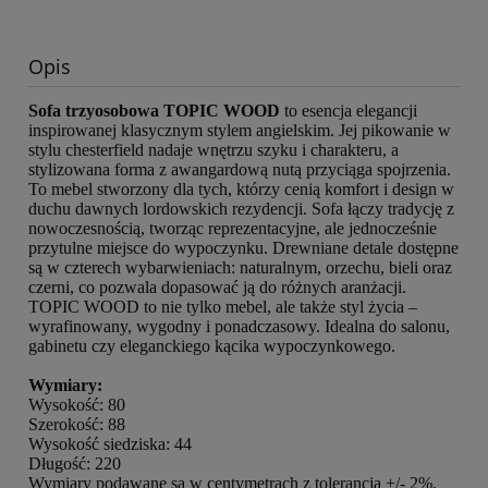
Opis
Sofa trzyosobowa TOPIC WOOD
to esencja elegancji
inspirowanej klasycznym stylem angielskim. Jej pikowanie w
stylu chesterfield nadaje wnętrzu szyku i charakteru, a
stylizowana forma z awangardową nutą przyciąga spojrzenia.
To mebel stworzony dla tych, którzy cenią komfort i design w
duchu dawnych lordowskich rezydencji. Sofa łączy tradycję z
nowoczesnością, tworząc reprezentacyjne, ale jednocześnie
przytulne miejsce do wypoczynku. Drewniane detale dostępne
są w czterech wybarwieniach: naturalnym, orzechu, bieli oraz
czerni, co pozwala dopasować ją do różnych aranżacji.
TOPIC WOOD to nie tylko mebel, ale także styl życia –
wyrafinowany, wygodny i ponadczasowy. Idealna do salonu,
gabinetu czy eleganckiego kącika wypoczynkowego.
Wymiary:
Wysokość: 80
Szerokość: 88
Wysokość siedziska: 44
Długość: 220
Wymiary podawane są w centymetrach z tolerancją +/- 2%.