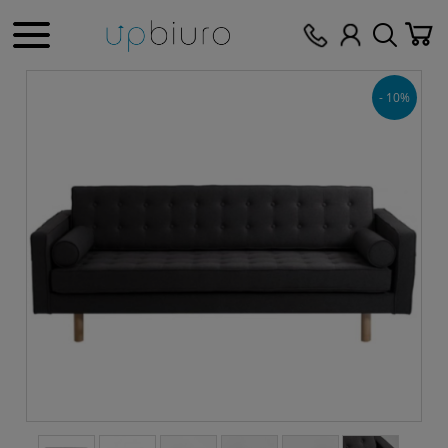
- 10%