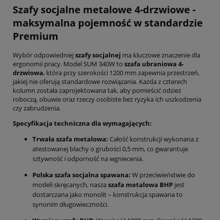
Szafy socjalne metalowe 4-drzwiowe -
maksymalna pojemność w standardzie
Premium
Wybór odpowiedniej
szafy socjalnej
ma kluczowe znaczenie dla
ergonomii pracy. Model SUM 340W to
szafa ubraniowa 4-
drzwiowa
, która przy szerokości 1200 mm zapewnia przestrzeń,
jakiej nie oferują standardowe rozwiązania. Każda z czterech
kolumn została zaprojektowana tak, aby pomieścić odzież
roboczą, obuwie oraz rzeczy osobiste bez ryzyka ich uszkodzenia
czy zabrudzenia.
Specyfikacja techniczna dla wymagających:
Trwała szafa metalowa:
Całość konstrukcji wykonana z
atestowanej blachy o grubości 0,5 mm, co gwarantuje
sztywność i odporność na wgniecenia.
Polska szafa socjalna spawana:
W przeciwieństwie do
modeli skręcanych, nasza
szafa metalowa BHP
jest
dostarczana jako monolit – konstrukcja spawana to
synonim długowieczności.