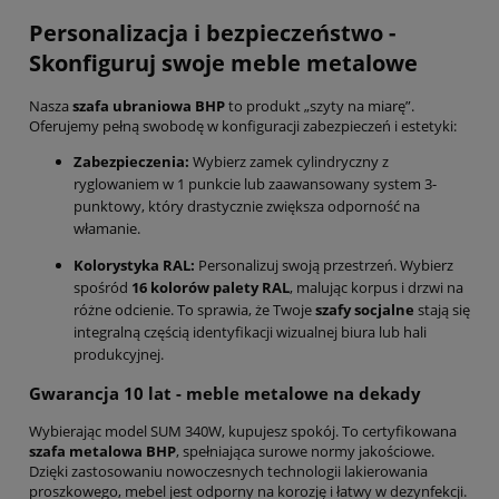
Personalizacja i bezpieczeństwo -
Skonfiguruj swoje meble metalowe
Nasza
szafa ubraniowa BHP
to produkt „szyty na miarę”.
Oferujemy pełną swobodę w konfiguracji zabezpieczeń i estetyki:
Zabezpieczenia:
Wybierz zamek cylindryczny z
ryglowaniem w 1 punkcie lub zaawansowany system 3-
punktowy, który drastycznie zwiększa odporność na
włamanie.
Kolorystyka RAL:
Personalizuj swoją przestrzeń. Wybierz
spośród
16 kolorów palety RAL
, malując korpus i drzwi na
różne odcienie. To sprawia, że Twoje
szafy socjalne
stają się
integralną częścią identyfikacji wizualnej biura lub hali
produkcyjnej.
Gwarancja 10 lat - meble metalowe na dekady
Wybierając model SUM 340W, kupujesz spokój. To certyfikowana
szafa metalowa BHP
, spełniająca surowe normy jakościowe.
Dzięki zastosowaniu nowoczesnych technologii lakierowania
proszkowego, mebel jest odporny na korozję i łatwy w dezynfekcji.