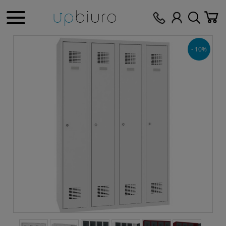
- 10%