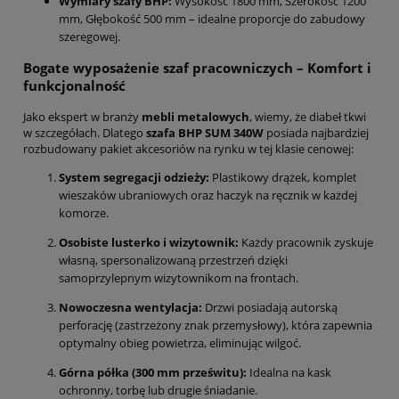
Wymiary szafy BHP:
Wysokość 1800 mm, Szerokość 1200
mm, Głębokość 500 mm – idealne proporcje do zabudowy
szeregowej.
Bogate wyposażenie szaf pracowniczych – Komfort i
funkcjonalność
Jako ekspert w branży
mebli metalowych
, wiemy, że diabeł tkwi
w szczegółach. Dlatego
szafa BHP SUM 340W
posiada najbardziej
rozbudowany pakiet akcesoriów na rynku w tej klasie cenowej:
System segregacji odzieży:
Plastikowy drążek, komplet
wieszaków ubraniowych oraz haczyk na ręcznik w każdej
komorze.
Osobiste lusterko i wizytownik:
Każdy pracownik zyskuje
własną, spersonalizowaną przestrzeń dzięki
samoprzylepnym wizytownikom na frontach.
Nowoczesna wentylacja:
Drzwi posiadają autorską
perforację (zastrzeżony znak przemysłowy), która zapewnia
optymalny obieg powietrza, eliminując wilgoć.
Górna półka (300 mm prześwitu):
Idealna na kask
ochronny, torbę lub drugie śniadanie.