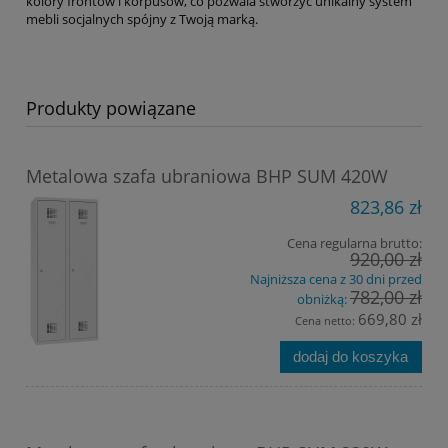
kolory frontów i korpusów, co pozwala stworzyć unikalny system
mebli socjalnych spójny z Twoją marką.
Produkty powiązane
Metalowa szafa ubraniowa BHP SUM 420W
823,86 zł
Cena regularna brutto:
920,00 zł
Najniższa cena z 30 dni przed
782,00 zł
obniżką:
669,80 zł
Cena netto:
dodaj do koszyka