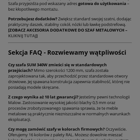
Szafa przyjeżdża pod wskazany adres
gotowa do użytkowania
–
bez kłopotliwego montażu.
Potrzebujesz dodatków?
Zwiększ standard swojej szatni, dodając
praktyczny daszek, stabilny cokół, nóżki lub ławkę podstrefową.
[ZOBACZ AKCESORIA DODATKOWE DO SZAF METALOWYCH –
KLIKNIJ TUTAJ
]
Sekcja FAQ - Rozwiewamy wątpliwości
Czy szafa SUM 340W zmieści się w standardowych
przejściach?
Mimo szerokości 1200 mm, szafa została
zaprojektowana tak, aby przechodzić przez standardowe otwory
drzwiowe. Jej spawana konstrukcja zapewnia stabilność, której nie
posiadają modele skręcane.
Z czego wynika aż 10 lat gwarancji?
Jesteśmy pewni technologii
Malow. Zastosowanie wysokiej jakości blachy 0,5 mm oraz
procesów zrobotyzowanego spawania sprawia, że te meble
metalowe są praktycznie niezniszczalne w normalnych warunkach
eksploatacji.
Czy mogę zamówić szafy w kolorach firmowych?
Oczywiście.
Oferujemy 16 kolorów z palety RAL. Możesz dowolnie mieszać