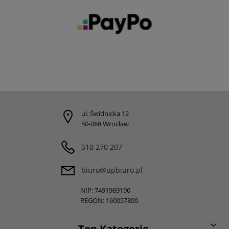
ul. Świdnicka 12
50-068 Wrocław
510 270 207
biuro@upbiuro.pl
NIP: 7491969196
REGON: 160057800
Top Kategorie