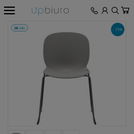
24h
- 15%