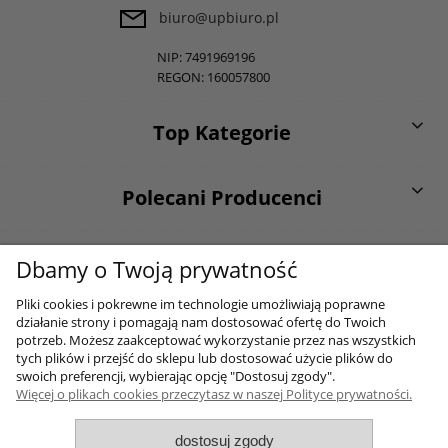
biuro@upbiuro.pl
NIP: 7491969196
REGON: 160057800
Top Kategorie
Polecani Producenci
O firmie
Dbamy o Twoją prywatność
Pliki cookies i pokrewne im technologie umożliwiają poprawne
działanie strony i pomagają nam dostosować ofertę do Twoich
Moje konto
potrzeb. Możesz zaakceptować wykorzystanie przez nas wszystkich
tych plików i przejść do sklepu lub dostosować użycie plików do
swoich preferencji, wybierając opcję "Dostosuj zgody".
Więcej o plikach cookies przeczytasz w naszej Polityce prywatności.
Sklep internetowy Shoper.pl
dostosuj zgody
2017-2026 Wszelkie prawa zastrzezone