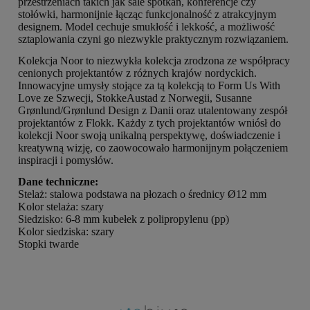
przestrzeniach takich jak sale spotkań, konferencje czy
stołówki, harmonijnie łącząc funkcjonalność z atrakcyjnym
designem. Model cechuje smukłość i lekkość, a możliwość
sztaplowania czyni go niezwykle praktycznym rozwiązaniem.
Kolekcja Noor to niezwykła kolekcja zrodzona ze współpracy
cenionych projektantów z różnych krajów nordyckich.
Innowacyjne umysły stojące za tą kolekcją to Form Us With
Love ze Szwecji, StokkeAustad z Norwegii, Susanne
Grønlund/Grønlund Design z Danii oraz utalentowany zespół
projektantów z Flokk. Każdy z tych projektantów wniósł do
kolekcji Noor swoją unikalną perspektywę, doświadczenie i
kreatywną wizję, co zaowocowało harmonijnym połączeniem
inspiracji i pomysłów.
Dane techniczne:
Stelaż: stalowa podstawa na płozach o średnicy Ø12 mm
Kolor stelaża: szary
Siedzisko: 6-8 mm kubełek z polipropylenu (pp)
Kolor siedziska: szary
Stopki twarde