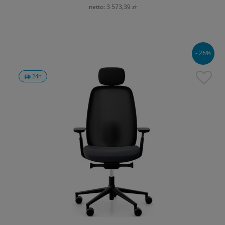
netto:
3 573,39 zł
- 26%
24h