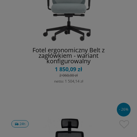
Fotel ergonomiczny Belt z
zagłówkiem - wariant
konfigurowalny
1 850,09 zł
2 060,00 zł
netto:
1 504,14 zł
- 26%
24h