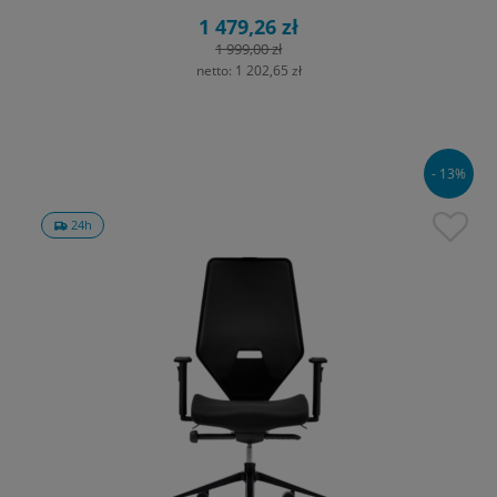
1 479,26 zł
1 999,00 zł
netto:
1 202,65 zł
- 13%
24h