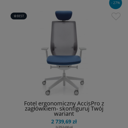
- 27%
BEST
Fotel ergonomiczny AccisPro z
zagłówkiem- skonfiguruj Twój
wariant
2 739,69 zł
3 753,00 zł