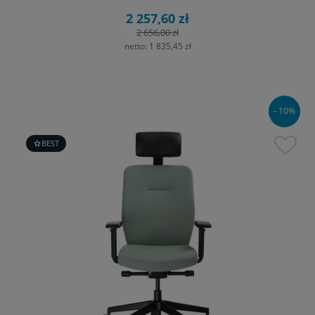
2 257,60 zł
2 656,00 zł
netto:
1 835,45 zł
- 10%
BEST