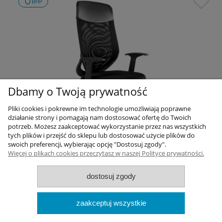
BHP
Dbamy o Twoją prywatność
Pliki cookies i pokrewne im technologie umożliwiają poprawne
działanie strony i pomagają nam dostosować ofertę do Twoich
potrzeb. Możesz zaakceptować wykorzystanie przez nas wszystkich
tych plików i przejść do sklepu lub dostosować użycie plików do
swoich preferencji, wybierając opcję "Dostosuj zgody".
Fotel biurowy BHP Mobi Plus Unique
Więcej o plikach cookies przeczytasz w naszej Polityce prywatności.
- Specjalna wersja PN-EN 1335
dostosuj zgody
555,00 zł
595,00 zł
zaakceptuj wszystkie
netto:
451,22 zł