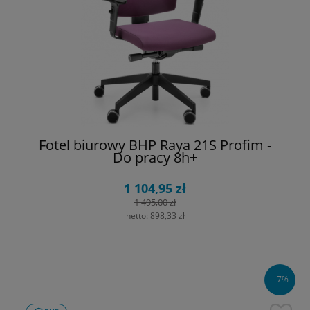
Fotel biurowy BHP Raya 21S Profim -
Do pracy 8h+
1 104,95 zł
1 495,00 zł
netto:
898,33 zł
- 7%