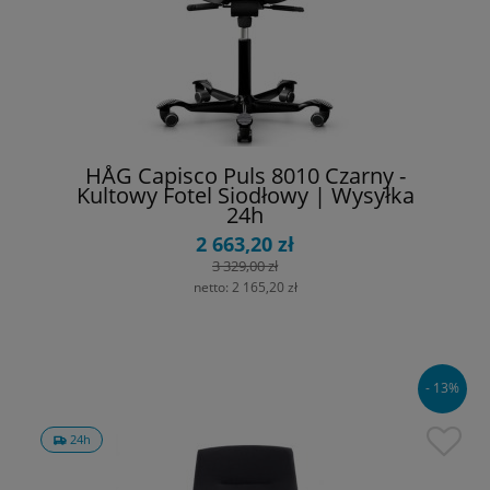
HÅG Capisco Puls 8010 Czarny -
Kultowy Fotel Siodłowy | Wysyłka
24h
2 663,20 zł
3 329,00 zł
netto:
2 165,20 zł
- 13%
24h