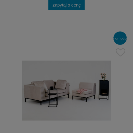
zapytaj o cenę
promotion