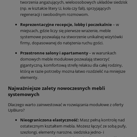
tworzenia angażujących, wieloosobowych układów siedzisk
(np. w kształcie litery U, koła czy fali), sprzyjających
regeneracji i swobodnym rozmowom.
Reprezentacyjne recepcje, lobby i poczekalnie
– w
miejscach, gdzie liczy się pierwsze wrażenie, meble
systemowe pozwalają na stworzenie unikalnej wizytówki
firmy, dopasowanej do natężenia ruchu gości.
Przestronne salony i apartamenty
– w warunkach
domowych meble modułowe pozwalają stworzyć
gigantyczną, komfortową strefę relaksu dla całej rodziny,
którą w razie potrzeby można łatwo rozdzielić na mniejsze
elementy.
Najważniejsze zalety nowoczesnych mebli
systemowych
Dlaczego warto zainwestować w rozwiązania modułowe z oferty
UpBiuro?
Nieograniczona elastyczność:
Masz pełną kontrolę nad
ostatecznym kształtem mebla. Możesz łączyć ze sobą pufy,
szezlongi, elementy narożne, siedziska jedno- i