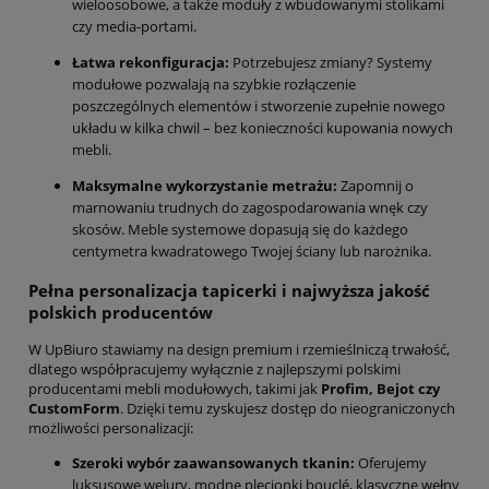
wieloosobowe, a także moduły z wbudowanymi stolikami
czy media-portami.
Łatwa rekonfiguracja:
Potrzebujesz zmiany? Systemy
modułowe pozwalają na szybkie rozłączenie
poszczególnych elementów i stworzenie zupełnie nowego
układu w kilka chwil – bez konieczności kupowania nowych
mebli.
Maksymalne wykorzystanie metrażu:
Zapomnij o
marnowaniu trudnych do zagospodarowania wnęk czy
skosów. Meble systemowe dopasują się do każdego
centymetra kwadratowego Twojej ściany lub narożnika.
Pełna personalizacja tapicerki i najwyższa jakość
polskich producentów
W UpBiuro stawiamy na design premium i rzemieślniczą trwałość,
dlatego współpracujemy wyłącznie z najlepszymi polskimi
producentami mebli modułowych, takimi jak
Profim, Bejot czy
CustomForm
. Dzięki temu zyskujesz dostęp do nieograniczonych
możliwości personalizacji:
Szeroki wybór zaawansowanych tkanin:
Oferujemy
luksusowe welury, modne plecionki bouclé, klasyczne wełny