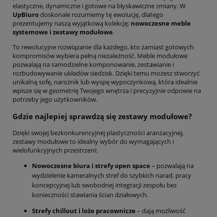
elastyczne, dynamiczne i gotowe na błyskawiczne zmiany. W
UpBiuro
doskonale rozumiemy tę ewolucję, dlatego
prezentujemy naszą wyjątkową kolekcję:
nowoczesne meble
systemowe i zestawy modułowe
.
To rewolucyjne rozwiązanie dla każdego, kto zamiast gotowych
kompromisów wybiera pełną niezależność. Meble modułowe
pozwalają na samodzielne komponowanie, zestawianie i
rozbudowywanie układów siedzisk. Dzięki temu możesz stworzyć
unikalną sofę, narożnik lub wyspę wypoczynkową, która idealnie
wpisze się w geometrię Twojego wnętrza i precyzyjnie odpowie na
potrzeby jego użytkowników.
Gdzie najlepiej sprawdzą się zestawy modułowe?
Dzięki swojej bezkonkurencyjnej plastyczności aranżacyjnej,
zestawy modułowe to idealny wybór do wymagających i
wielofunkcyjnych przestrzeni:
Nowoczesne biura i strefy open space
– pozwalają na
wydzielenie kameralnych stref do szybkich narad, pracy
koncepcyjnej lub swobodnej integracji zespołu bez
konieczności stawiania ścian działowych.
Strefy chillout i loże pracownicze
– dają możliwość