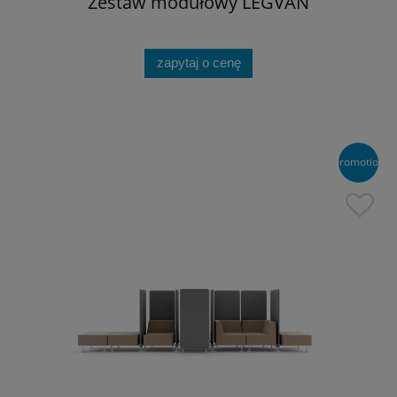
Zestaw modułowy LEGVAN
zapytaj o cenę
promotion