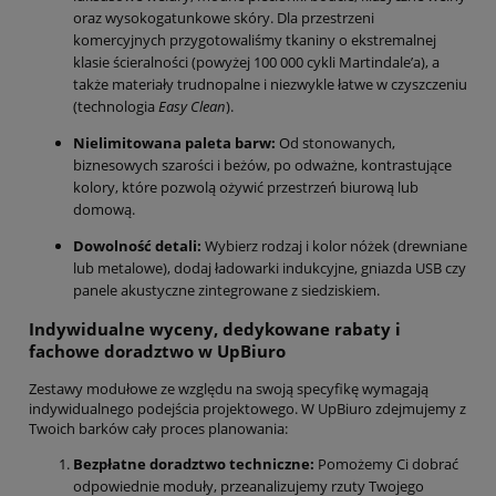
oraz wysokogatunkowe skóry. Dla przestrzeni
komercyjnych przygotowaliśmy tkaniny o ekstremalnej
klasie ścieralności (powyżej 100 000 cykli Martindale’a), a
także materiały trudnopalne i niezwykle łatwe w czyszczeniu
(technologia
Easy Clean
).
Nielimitowana paleta barw:
Od stonowanych,
biznesowych szarości i beżów, po odważne, kontrastujące
kolory, które pozwolą ożywić przestrzeń biurową lub
domową.
Dowolność detali:
Wybierz rodzaj i kolor nóżek (drewniane
lub metalowe), dodaj ładowarki indukcyjne, gniazda USB czy
panele akustyczne zintegrowane z siedziskiem.
Indywidualne wyceny, dedykowane rabaty i
fachowe doradztwo w UpBiuro
Zestawy modułowe ze względu na swoją specyfikę wymagają
indywidualnego podejścia projektowego. W UpBiuro zdejmujemy z
Twoich barków cały proces planowania:
Bezpłatne doradztwo techniczne:
Pomożemy Ci dobrać
odpowiednie moduły, przeanalizujemy rzuty Twojego