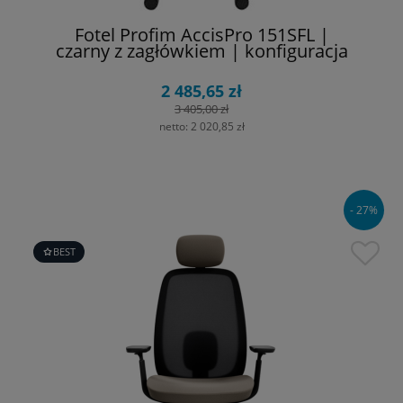
Fotel Profim AccisPro 151SFL |
czarny z zagłówkiem | konfiguracja
2 485,65 zł
3 405,00 zł
netto:
2 020,85 zł
- 27%
BEST