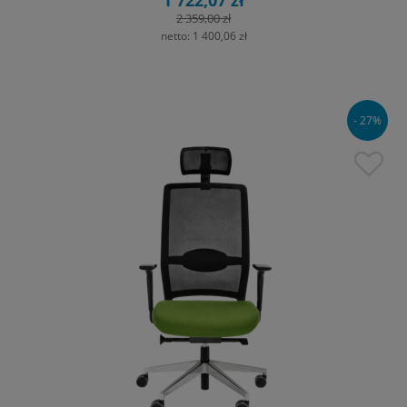
1 722,07 zł
2 359,00 zł
netto:
1 400,06 zł
- 27%