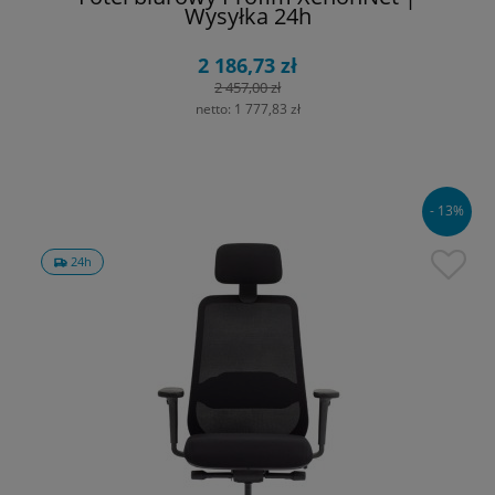
Wysyłka 24h
2 186,73 zł
2 457,00 zł
netto:
1 777,83 zł
- 13%
24h