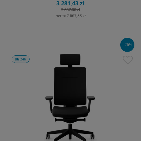
3 281,43 zł
3 687,00 zł
netto:
2 667,83 zł
- 26%
24h