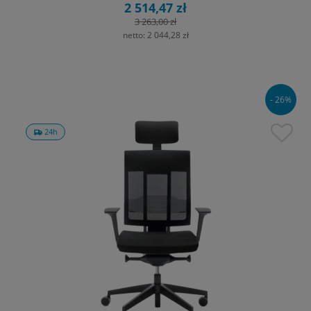
2 514,47 zł
3 263,00 zł
netto:
2 044,28 zł
- 26%
24h