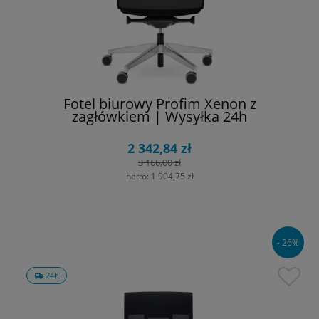
Fotel biurowy Profim Xenon z
zagłówkiem | Wysyłka 24h
2 342,84 zł
3 166,00 zł
netto:
1 904,75 zł
- 26%
24h