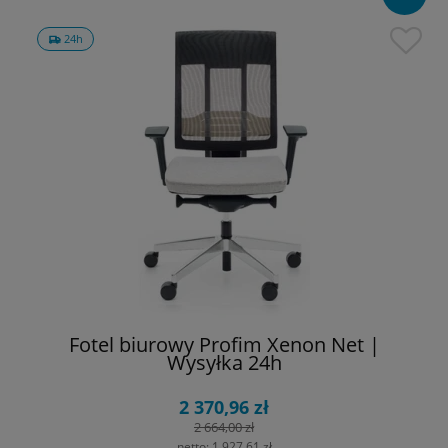
24h
Fotel biurowy Profim Xenon Net |
Wysyłka 24h
2 370,96 zł
2 664,00 zł
netto:
1 927,61 zł