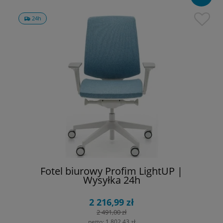
24h
Fotel biurowy Profim LightUP |
Wysyłka 24h
2 216,99 zł
2 491,00 zł
netto:
1 802,43 zł