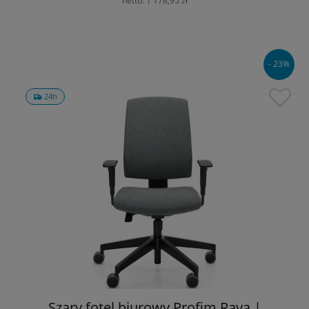
netto:
1 178,95 zł
- 23%
24h
Szary fotel biurowy Profim Raya |