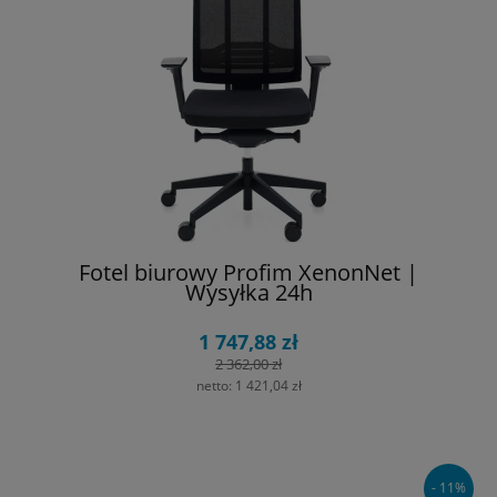
Fotel biurowy Profim XenonNet |
Wysyłka 24h
1 747,88 zł
2 362,00 zł
netto:
1 421,04 zł
- 11%