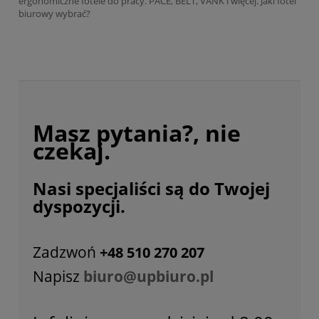
ergonomiczne fotele do pracy. PACE, BELT, VANK i więcej. Jaki fotel
biurowy wybrać?
Masz pytania?, nie
czekaj.
Nasi specjaliści są do Twojej
dyspozycji.
Zadzwoń
+48 510 270 207
Napisz
biuro@upbiuro.pl