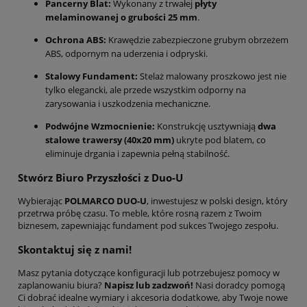
Pancerny Blat:
Wykonany z trwałej
płyty
melaminowanej o grubości 25 mm
.
Ochrona ABS:
Krawędzie zabezpieczone grubym obrzeżem
ABS, odpornym na uderzenia i odpryski.
Stalowy Fundament:
Stelaż malowany proszkowo jest nie
tylko elegancki, ale przede wszystkim odporny na
zarysowania i uszkodzenia mechaniczne.
Podwójne Wzmocnienie:
Konstrukcję usztywniają
dwa
stalowe trawersy (40x20 mm)
ukryte pod blatem, co
eliminuje drgania i zapewnia pełną stabilność.
Stwórz Biuro Przyszłości z Duo-U
Wybierając
POLMARCO DUO-U
, inwestujesz w polski design, który
przetrwa próbę czasu. To meble, które rosną razem z Twoim
biznesem, zapewniając fundament pod sukces Twojego zespołu.
Skontaktuj się z nami!
Masz pytania dotyczące konfiguracji lub potrzebujesz pomocy w
zaplanowaniu biura?
Napisz lub zadzwoń!
Nasi doradcy pomogą
Ci dobrać idealne wymiary i akcesoria dodatkowe, aby Twoje nowe