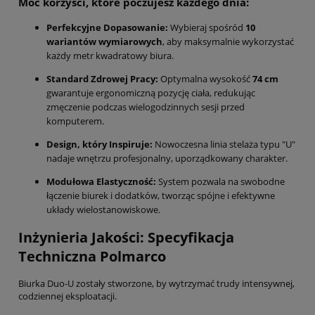
Moc korzyści, które poczujesz każdego dnia:
Perfekcyjne Dopasowanie:
Wybieraj spośród
10
wariantów wymiarowych
, aby maksymalnie wykorzystać
każdy metr kwadratowy biura.
Standard Zdrowej Pracy:
Optymalna wysokość
74 cm
gwarantuje ergonomiczną pozycję ciała, redukując
zmęczenie podczas wielogodzinnych sesji przed
komputerem.
Design, który Inspiruje:
Nowoczesna linia stelaża typu "U"
nadaje wnętrzu profesjonalny, uporządkowany charakter.
Modułowa Elastyczność:
System pozwala na swobodne
łączenie biurek i dodatków, tworząc spójne i efektywne
układy wielostanowiskowe.
Inżynieria Jakości: Specyfikacja
Techniczna Polmarco
Biurka Duo-U zostały stworzone, by wytrzymać trudy intensywnej,
codziennej eksploatacji.