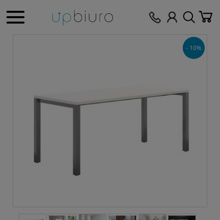
- 10%