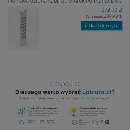
Pionowa osłona kabli do biurek Polmarco DUO
292,00 zł
237,40 zł
Cena netto:
dodaj do koszyka