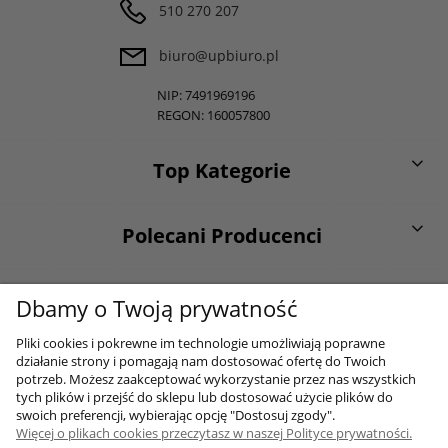
510 270 207
biuro@upbiuro.pl
NIP: 7491969196
REGON: 160057800
Top Kategorie
Polecani Producenci
O firmie
Dbamy o Twoją prywatność
Pliki cookies i pokrewne im technologie umożliwiają poprawne
działanie strony i pomagają nam dostosować ofertę do Twoich
Moje konto
potrzeb. Możesz zaakceptować wykorzystanie przez nas wszystkich
tych plików i przejść do sklepu lub dostosować użycie plików do
swoich preferencji, wybierając opcję "Dostosuj zgody".
Więcej o plikach cookies przeczytasz w naszej Polityce prywatności.
Sklep internetowy Shoper.pl