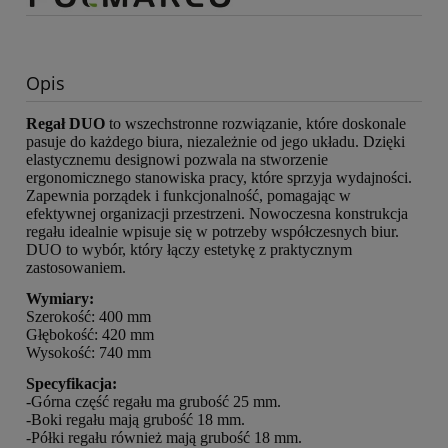
Opis
Regał DUO
to wszechstronne rozwiązanie, które doskonale
pasuje do każdego biura, niezależnie od jego układu. Dzięki
elastycznemu designowi pozwala na stworzenie
ergonomicznego stanowiska pracy, które sprzyja wydajności.
Zapewnia porządek i funkcjonalność, pomagając w
efektywnej organizacji przestrzeni. Nowoczesna konstrukcja
regału idealnie wpisuje się w potrzeby współczesnych biur.
DUO to wybór, który łączy estetykę z praktycznym
zastosowaniem.
Wymiary:
Szerokość: 400 mm
Głębokość: 420 mm
Wysokość: 740 mm
Specyfikacja:
-Górna część regału ma grubość 25 mm.
-Boki regału mają grubość 18 mm.
-Półki regału również mają grubość 18 mm.