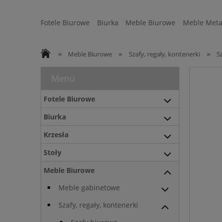
Fotele Biurowe
Biurka
Meble Biurowe
Meble Meta
Strefa Ergonomii
Sofy
WYSYŁKA 24H
»
»
»
Meble Biurowe
Szafy, regały, kontenerki
S
Menu
Fotele Biurowe
Biurka
Krzesła
Stoły
Meble Biurowe
Meble gabinetowe
Szafy, regały, kontenerki