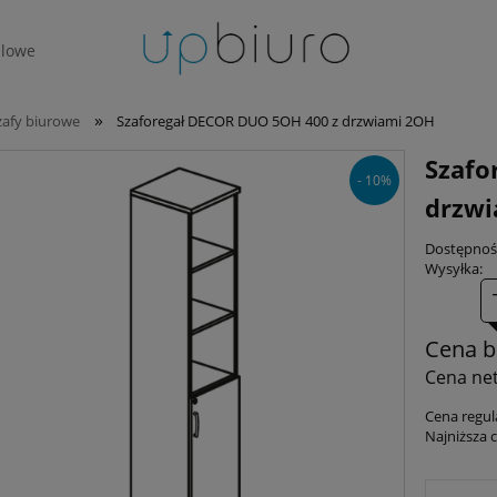
lowe
»
zafy biurowe
Szaforegał DECOR DUO 5OH 400 z drzwiami 2OH
Szafo
- 10%
drzw
Dostępnoś
Wysyłka:
Cena b
Cena net
Cena regul
Najniższa 