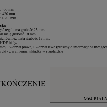
:
ć: 400 mm
ć: 420 mm
: 1845 mm
cja:
ęść regału ma grubość 25 mm.
ału mają grubość 18 mm.
gału również mają grubość 18 mm.
HDF biały.
mm, P - drzwi prawe, L - drzwi lewe (prosimy o informacje w uwagac
ykły z wymienną wkładką w standardzie