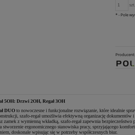
szt
*
- Pole w
Producent
gał 5OH: Drzwi 2OH, Regał 3OH
gał DUO
to nowoczesne i funkcjonalne rozwiązanie, które idealnie spr
konstrukcji, szafo-regał umożliwia efektywną organizację dokumentów
z zamek z wymienną wkładką, szafo-regał zapewnia bezpieczeństwo 
a stworzenie ergonomicznego stanowiska pracy, sprzyjającego komfor
niem, doskonale wpisując się w potrzeby współczesnych biur.