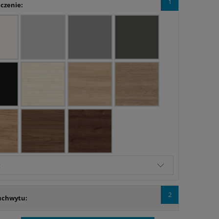
1
czenie:
2
uchwytu: