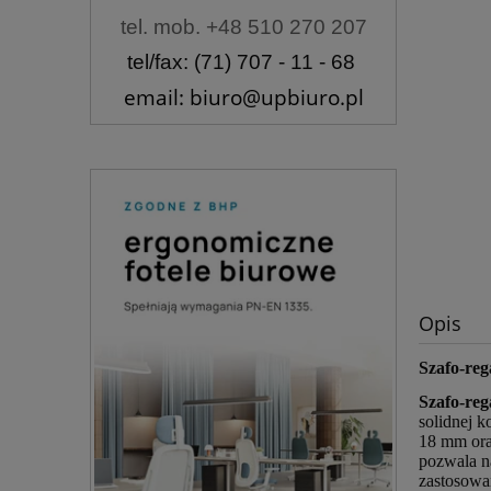
tel. mob. +48 510 270 207
tel/fax: (71) 707 - 11 - 68
email: biuro@upbiuro.pl
Opis
Szafo-re
Szafo-re
solidnej 
18 mm ora
pozwala n
zastosowa