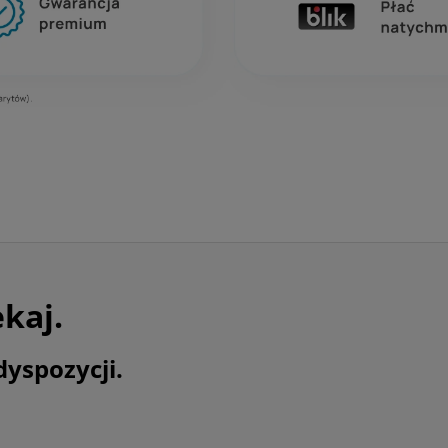
ekaj.
dyspozycji.