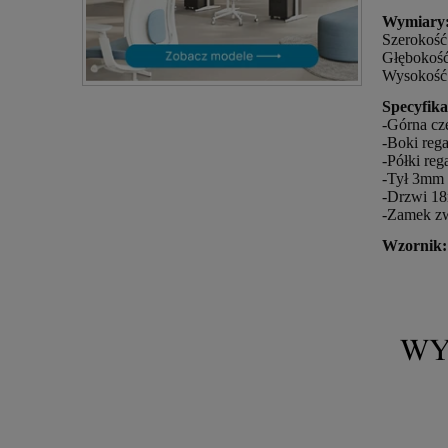
Wymiary
Szerokoś
Głębokoś
Wysokość
Specyfika
-Górna cz
-Boki reg
-Półki re
-Tył 3mm 
-Drzwi 18
-Zamek zw
Wzornik: