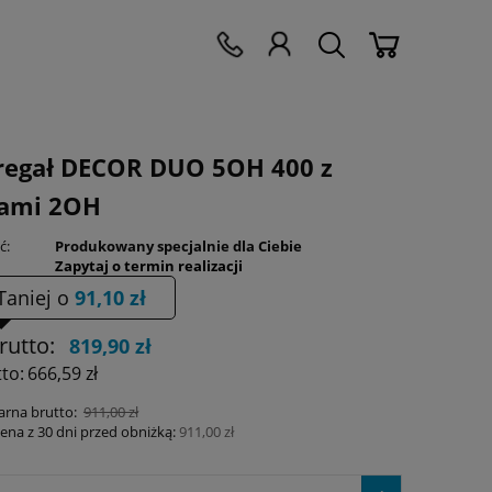
regał DECOR DUO 5OH 400 z
iami 2OH
ć:
Produkowany specjalnie dla Ciebie
Zapytaj o termin realizacji
Taniej o
91,10 zł
rutto:
819,90 zł
to:
666,59 zł
arna brutto:
911,00 zł
cena z 30 dni przed obniżką:
911,00 zł