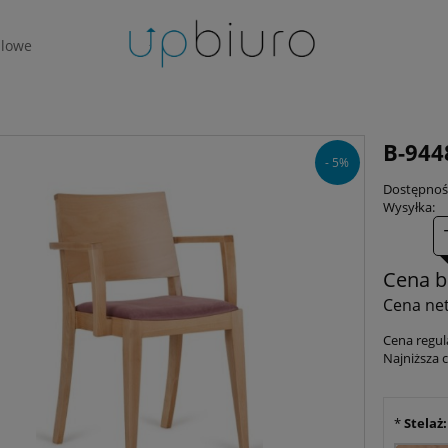
lowe
B-944
- 5%
Dostępnoś
Wysyłka:
Cena b
Cena net
Cena regul
Najniższa 
*
Stelaż: