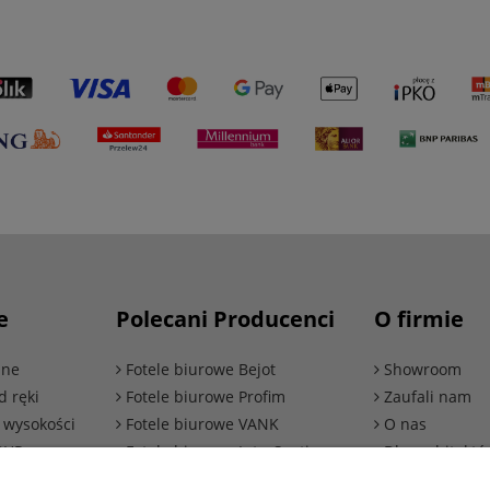
e
Polecani Producenci
O firmie
zne
Fotele biurowe Bejot
Showroom
d ręki
Fotele biurowe Profim
Zaufali nam
ą wysokości
Fotele biurowe VANK
O nas
BHP
Fotele biurowe IntarSeating
Dla architekt
e
Fotele biurowe Kulik System
Blog