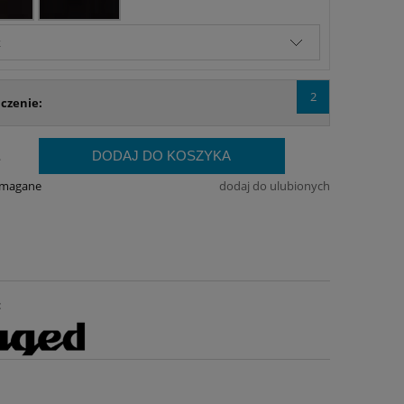
2
czenie:
DODAJ DO KOSZYKA
.
ymagane
dodaj do ulubionych
: