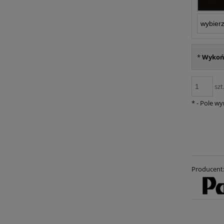
*
Wykoń
szt
*
- Pole w
Producent