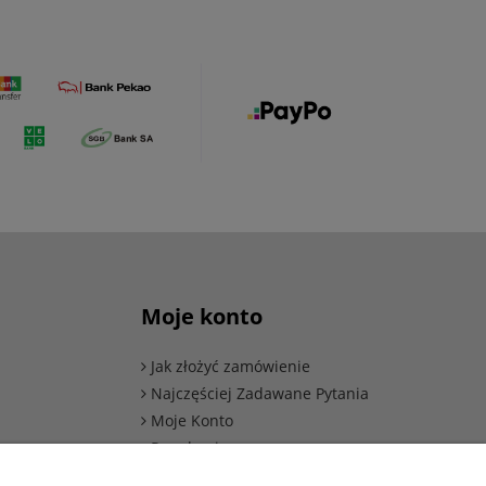
Moje konto
Jak złożyć zamówienie
Najczęściej Zadawane Pytania
Moje Konto
ów
Regulamin
Polityka Prywatności