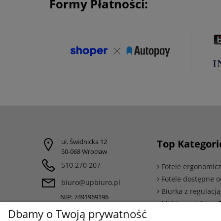
Formy Płatności:
ul. Świdnicka 12
Top Kategori
50-068 Wrocław
510 270 207
Fotele ergonomic
Fotele dostępne o
biuro@upbiuro.pl
Biurka z regulacj
NIP: 7491969196
Meble metalowe 
REGON: 160057800
Dbamy o Twoją prywatność
Meble gabinetow