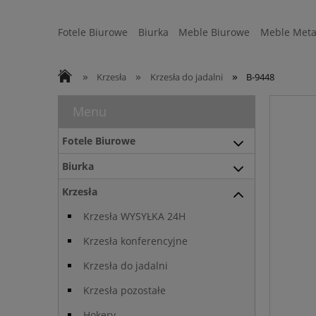
Fotele Biurowe
Biurka
Meble Biurowe
Meble Meta
Strefa Ergonomii
Sofy
WYSYŁKA 24H
»
»
»
Krzesła
Krzesła do jadalni
B-9448
Menu
Fotele Biurowe
Biurka
Krzesła
Krzesła WYSYŁKA 24H
Krzesła konferencyjne
Krzesła do jadalni
Krzesła pozostałe
Hokery