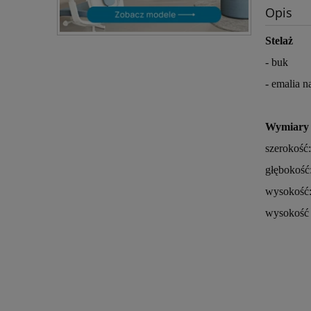
Opis
Stelaż
- buk
- emalia n
Wymiary
szerokość
głębokość
wysokość:
wysokość 