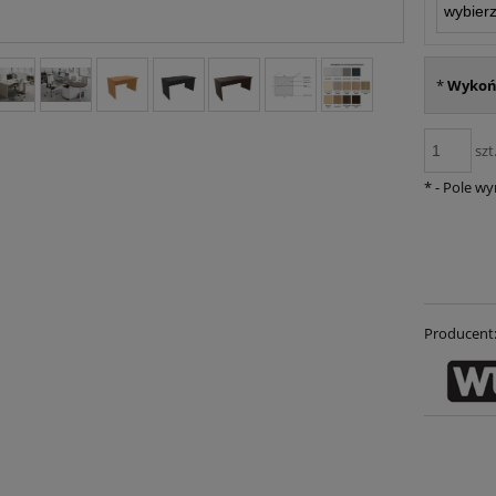
*
Wykoń
szt
*
- Pole w
Producent