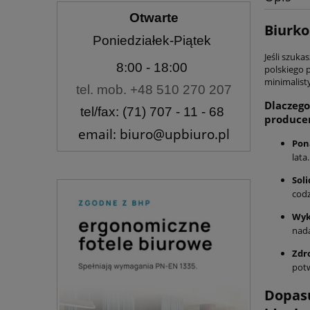
Otwarte
Biurko
Poniedziałek-Piątek
Jeśli szuka
8:00
- 18:00
polskiego
minimalist
tel. mob. +48 510 270 207
Dlaczego
tel/fax: (71) 707 - 11 - 68
produce
email: biuro@upbiuro.pl
Pon
lata.
Sol
codz
Wyk
nada
Zdr
potw
Dopasu