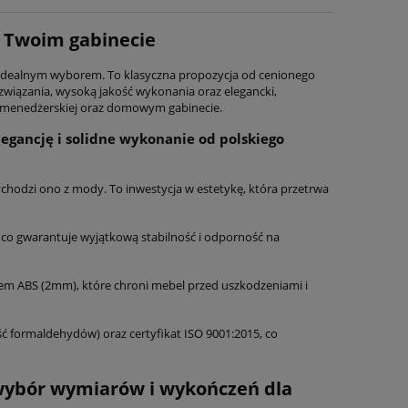
w Twoim gabinecie
idealnym wyborem. To klasyczna propozycja od cenionego
wiązania, wysoką jakość wykonania oraz elegancki,
ie menedżerskiej oraz domowym gabinecie.
legancję i solidne wykonanie od polskiego
ychodzi ono z mody. To inwestycja w estetykę, która przetrwa
, co gwarantuje wyjątkową stabilność i odporność na
em ABS (2mm), które chroni mebel przed uszkodzeniami i
ść formaldehydów) oraz certyfikat ISO 9001:2015, co
 wybór wymiarów i wykończeń dla