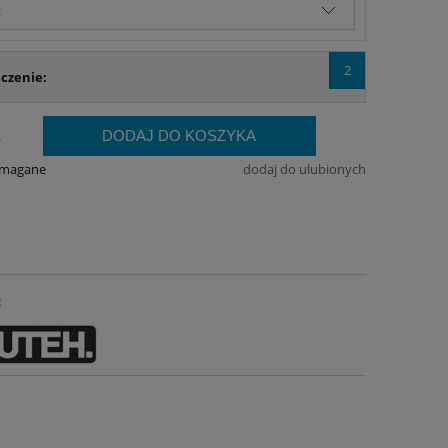
2
czenie:
DODAJ DO KOSZYKA
.
ymagane
dodaj do ulubionych
: