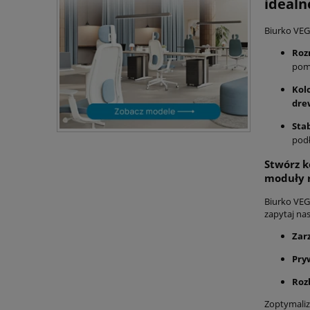
idealn
Biurko VEG
Roz
pomi
Kol
dre
Stab
pod
Stwórz k
moduły 
Biurko VEG
zapytaj nas
Zar
Pry
Roz
Zoptymaliz