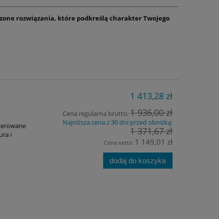
dzone rozwiązania, które podkreślą charakter Twojego
|
1 413,28 zł
1 936,00 zł
Cena regularna brutto:
Najniższa cena z 30 dni przed obniżką:
icerowane
1 371,67 zł
ura i
1 149,01 zł
Cena netto:
dodaj do koszyka