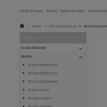
Fotele Biurowe
Biurka
Meble Biurowe
Meble Meta
Strefa Ergonomii
Sofy
WYSYŁKA 24H
»
»
»
Biurka
Biurka pojedyncze
Biurko klasyczn
Menu
Fotele Biurowe
Biurka
Biurka pojedyncze
Biurka elektryczne
Biurka gabinetowe
Biurka bench
Biurka narożne
Biurka mobilne