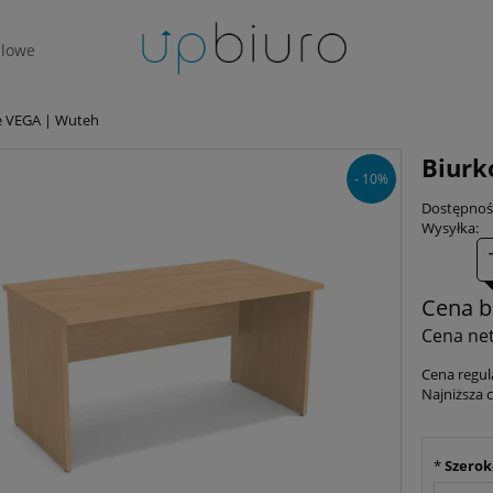
lowe
e VEGA | Wuteh
Biurk
- 10%
Dostępnoś
Wysyłka:
Cena b
Cena net
Cena regul
Najniższa 
*
Szerok