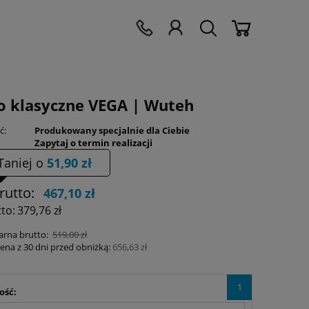
o klasyczne VEGA | Wuteh
ć:
Produkowany specjalnie dla Ciebie
Zapytaj o termin realizacji
Taniej o
51,90 zł
rutto:
467,10 zł
to:
379,76 zł
arna brutto:
519,00 zł
cena z 30 dni przed obniżką:
656,63 zł
1
ość: