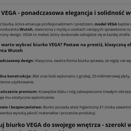
 VEGA - ponadczasowa elegancja i solidność 
sz biurka, które emanuje profesjonalizmem i prestiżem,
model VEGA
będzie 
 producenta
Wuteh
, stworzona z myślą o osobach ceniących sprawdzone roz
yczny design. VEGA to mebel, który doskonale odnajdzie się w każdej stref
 warto wybrać biurko VEGA? Postaw na prestiż, klasyczną e
nta Wuteh
adczasowy design:
Klasyczna, zwarta forma biurka sprawia, że nigdy nie w
idna konstrukcja:
Blat oraz boki wykonano z grubej, 25-milimetrowej płyty
ienne użytkowanie.
ończenie premium:
Krawędzie blatu i nóg zabezpieczono trwałym obrzeż
je mu estetyczne wykończenie.
owie i bezpieczeństwo:
Biurko posiada atest higieniczny E1 (niska zawarto
ierdza wysoką jakość materiałów i procesów produkcji.
j biurko VEGA do swojego wnętrza - szeroki