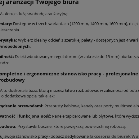
ej aranżacji Twojego biura
A oferuje dużą swobodę aranżacyjną:
miary:
Dostępne w trzech wariantach (1200 mm, 1400 mm, 1600 mm), dzięki
eszczenia.
orystyka:
Wybierz idealny odcień z szerokiej palety - dostępnych jest
4 war
wnopodobnych
.
ilność:
Dzięki wbudowanym regulatorom (w zakresie do 15 mm) biurko zaw
łodze.
ompletne i ergonomiczne stanowisko pracy - profesjonalne
rozbudowy
A to doskonała baza, którą możesz łatwo rozbudować w zależności od potrzeb
 o dodatkowe opcje, takie jak:
ządzanie przewodami:
Przepusty kablowe, kanały oraz porty multimedialn
watność i funkcjonalność:
Panele tapicerowane lub płytowe, które wycisz
budowa:
Przystawki boczne, które powiększą powierzchnię roboczą.
uj swoje stanowisko pracy - zobacz dedykowane
[akcesoria do biurek Wu