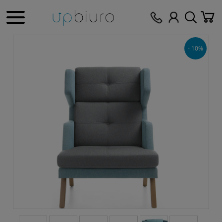
- 10%