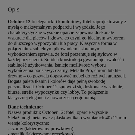
Opis
October 12
to elegancki i komfortowy fotel zaprojektowany z
myślą o maksymalnym podparciu i wygodzie. Jego
charakterystyczne wysokie oparcie zapewnia doskonałe
wsparcie dla pleców i głowy, co czyni go idealnym wyborem
do dłuższego wypoczynku lub pracy. Klasyczna forma w
połączeniu z subtelnym pikowaniem i starannym
wykończeniem sprawia, że fotel prezentuje się stylowo w
każdej przestrzeni. Solidna konstrukcja gwarantuje trwałość i
stabilność użytkowania. Istnieje możliwość wyboru
wykończenia podstawy: czarny, MetallicPro, chrom lub lite
drewno – co pozwala dopasować mebel do różnych aranżacji.
Bogata paleta tkanin i kolorów daje pełną swobodę
personalizacji. October 12 sprawdzi się doskonale w salonie,
biurze, strefie wypoczynku czy lobby. To połączenie
klasycznej elegancji z nowoczesną ergonomią.
Dane techniczne:
Nazwa produktu: October 12: fotel, oparcie wysokie
Stelaż: nogi metalowe z płaskownika o wymiarach 40x12 mm.
wersje kolorystyczne:
- czarny (lakierowany proszkowo)
- metalik (lakierowany proszkowo)