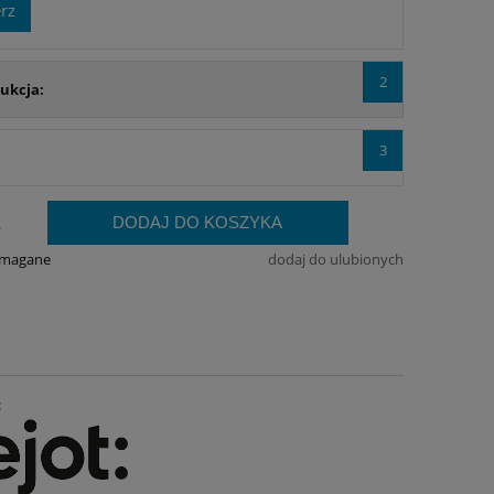
rz
2
ukcja:
3
:
DODAJ DO KOSZYKA
.
ymagane
dodaj do ulubionych
: