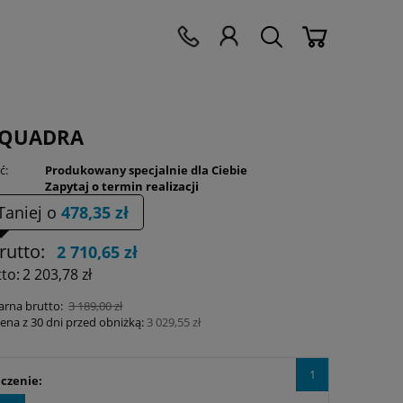
l QUADRA
ć:
Produkowany specjalnie dla Ciebie
Zapytaj o termin realizacji
Taniej o
478,35 zł
rutto:
2 710,65 zł
to:
2 203,78 zł
arna brutto:
3 189,00 zł
cena z 30 dni przed obniżką:
3 029,55 zł
1
czenie: