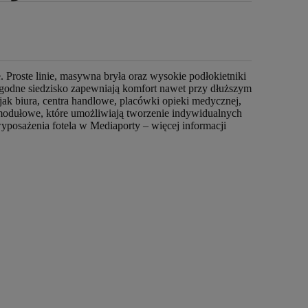
. Proste linie, masywna bryła oraz wysokie podłokietniki
ygodne siedzisko zapewniają komfort nawet przy dłuższym
jak biura, centra handlowe, placówki opieki medycznej,
 modułowe, które umożliwiają tworzenie indywidualnych
wyposażenia fotela w Mediaporty – więcej informacji