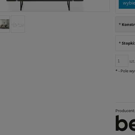
wybie
*
Konstr
*
Stopki
szt
*
- Pole w
Producent