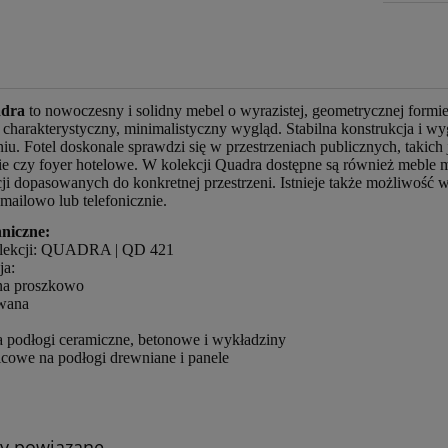
adra
to nowoczesny i solidny mebel o wyrazistej, geometrycznej formie
 charakterystyczny, minimalistyczny wygląd. Stabilna konstrukcja i w
u. Fotel doskonale sprawdzi się w przestrzeniach publicznych, takich 
ie czy foyer hotelowe. W kolekcji Quadra dostępne są również meble
ji dopasowanych do konkretnej przestrzeni. Istnieje także możliwość 
mailowo lub telefonicznie.
niczne:
lekcji: QUADRA | QD 421
ja:
na proszkowo
wana
na podłogi ceramiczne, betonowe i wykładziny
ilcowe na podłogi drewniane i panele
ty powiązane