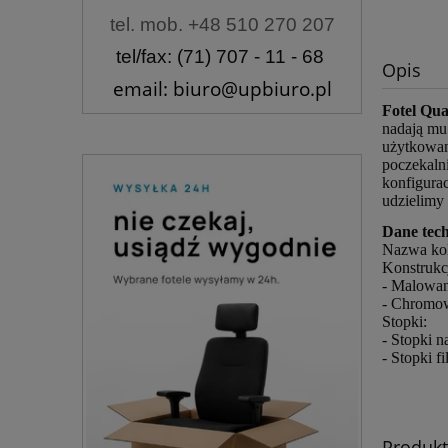
tel. mob. +48 510 270 207
tel/fax: (71) 707 - 11 - 68
Opis
email: biuro@upbiuro.pl
Fotel Qu
nadają mu
użytkowani
poczekaln
konfigurac
udzielimy 
Dane tech
Nazwa ko
Konstrukc
- Malowa
- Chromo
Stopki:
- Stopki 
- Stopki f
Produk