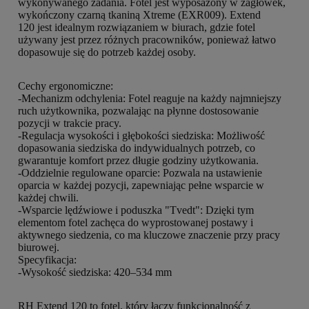
wykonywanego zadania.
Fotel jest wyposażony w zagłówek,
wykończony czarną tkaniną Xtreme (EXR009). Extend
120
jest idealnym rozwiązaniem w biurach, gdzie fotel
używany jest przez różnych pracowników, ponieważ łatwo
dopasowuje się do potrzeb każdej osoby.
Cechy ergonomiczne:
-Mechanizm odchylenia: Fotel reaguje na każdy najmniejszy
ruch użytkownika, pozwalając na płynne dostosowanie
pozycji w trakcie pracy.
-Regulacja wysokości i głębokości siedziska: Możliwość
dopasowania siedziska do indywidualnych potrzeb, co
gwarantuje komfort przez długie godziny użytkowania.
-Oddzielnie regulowane oparcie: Pozwala na ustawienie
oparcia w każdej pozycji, zapewniając pełne wsparcie w
każdej chwili.
-Wsparcie lędźwiowe i poduszka "Tvedt": Dzięki tym
elementom fotel zachęca do wyprostowanej postawy i
aktywnego siedzenia, co ma kluczowe znaczenie przy pracy
biurowej.
Specyfikacja:
-Wysokość siedziska: 420–534 mm
RH Extend 120 to fotel, który łączy funkcjonalność z