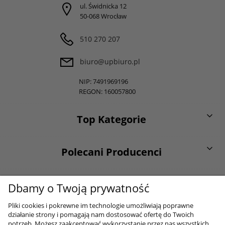
ul. Świdnicka 12
50-068 Wrocław
510 270 207
biuro@upbiuro.pl
NIP: 7491969196
REGON: 160057800
Top Kategorie
Polecani Producenci
O firmie
Dbamy o Twoją prywatność
Pliki cookies i pokrewne im technologie umożliwiają poprawne
działanie strony i pomagają nam dostosować ofertę do Twoich
Moje konto
potrzeb. Możesz zaakceptować wykorzystanie przez nas wszystkich