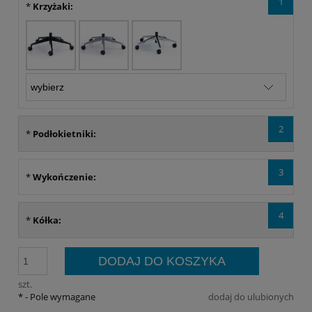
1
*
Krzyżaki:
2
*
Podłokietniki:
3
*
Wykończenie:
4
*
Kółka:
DODAJ DO KOSZYKA
szt.
*
- Pole wymagane
dodaj do ulubionych