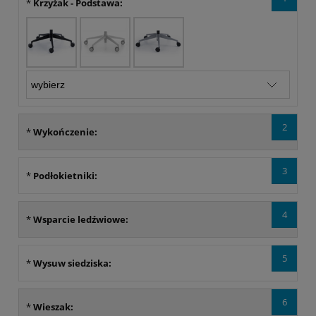
*
Krzyżak - Podstawa:
2
*
Wykończenie:
3
*
Podłokietniki:
4
*
Wsparcie ledźwiowe:
5
*
Wysuw siedziska:
6
*
Wieszak: