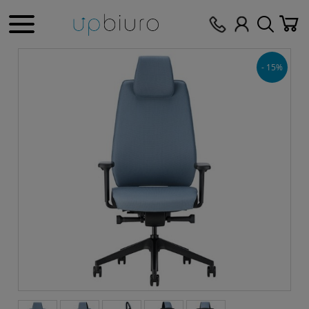
- 15%