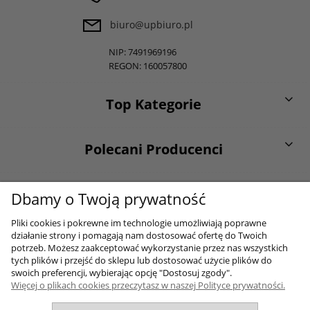
biuro@upbiuro.pl
NIP: 7491969196
REGON: 160057800
Top Kategorie
Polecani Producenci
O firmie
Dbamy o Twoją prywatność
Pliki cookies i pokrewne im technologie umożliwiają poprawne
działanie strony i pomagają nam dostosować ofertę do Twoich
Moje konto
potrzeb. Możesz zaakceptować wykorzystanie przez nas wszystkich
tych plików i przejść do sklepu lub dostosować użycie plików do
swoich preferencji, wybierając opcję "Dostosuj zgody".
Więcej o plikach cookies przeczytasz w naszej Polityce prywatności.
Sklep internetowy Shoper.pl