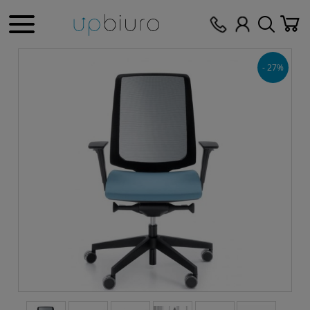
- 27%