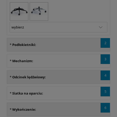
2
*
Podłokietniki:
3
*
Mechanizm:
4
*
Odcinek lędźwiowy:
5
*
Siatka na oparciu:
6
*
Wykończenie: