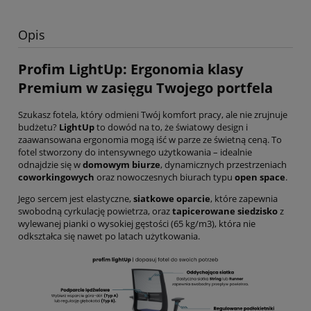
Opis
Profim LightUp: Ergonomia klasy
Premium w zasięgu Twojego portfela
Szukasz fotela, który odmieni Twój komfort pracy, ale nie zrujnuje
budżetu?
LightUp
to dowód na to, że światowy design i
zaawansowana ergonomia mogą iść w parze ze świetną ceną. To
fotel stworzony do intensywnego użytkowania – idealnie
odnajdzie się w
domowym biurze
, dynamicznych przestrzeniach
coworkingowych
oraz nowoczesnych biurach typu
open space
.
Jego sercem jest elastyczne,
siatkowe oparcie
, które zapewnia
swobodną cyrkulację powietrza, oraz
tapicerowane siedzisko
z
wylewanej pianki o wysokiej gęstości (
65
kg/m
3
), która nie
odkształca się nawet po latach użytkowania.