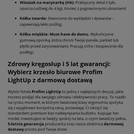
Wieszak na marynarkę (HA):
Praktyczny detal z tyłu
oparcia (udźwig do 4 kg). Koniec z pogniecionymi ubraniami!
Kółka twarde:
Stworzone do wykładzin i dywanów –
zapewniają lekki poślizg.
Kółka miękkie:
Must-have do domu.
Wykończone
gumową oponką, która chroni Twoje panele, parkiet lub
płytki przed zarysowaniami. Pracują cicho i bezpiecznie dla
podłogi.
Zdrowy kręgosłup i 5 lat gwarancji:
Wybierz krzesło biurowe Profim
LightUp z darmową dostawą
Wybór fotela
Profim LightUp
to jedna z najlepszych decyzji, jakie
możesz podjąć dla swojego zdrowia i efektywności pracy. To rzadki
na rynku moment, w którym światowej klasy ergonomia spotyka
się z wyjątkowo korzystną ceną, pozwalając Ci cieszyć się
standardem premium bez nadwyrężania budżetu. Kupując ten
model, inwestujesz w święty spokój na lata, o czym świadczy pełna,
5-letnia gwarancja
producenta oraz nasza obietnica
darmowej
dostawy
prosto pod Twoje drzwi.