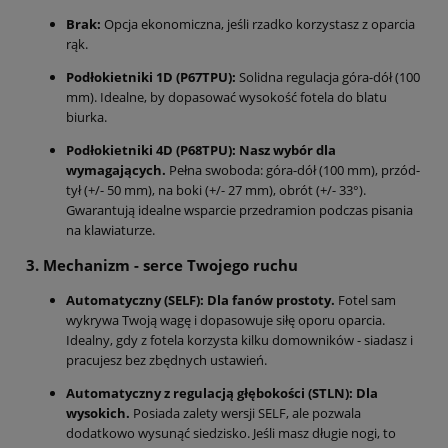
Brak:
Opcja ekonomiczna, jeśli rzadko korzystasz z oparcia
rąk.
Podłokietniki 1D (P67TPU):
Solidna regulacja góra-dół (100
mm). Idealne, by dopasować wysokość fotela do blatu
biurka.
Podłokietniki 4D (P68TPU):
Nasz wybór dla
wymagających.
Pełna swoboda: góra-dół (100 mm), przód-
tył (+/- 50 mm), na boki (+/- 27 mm), obrót (+/- 33°).
Gwarantują idealne wsparcie przedramion podczas pisania
na klawiaturze.
3. Mechanizm - serce Twojego ruchu
Automatyczny (SELF):
Dla fanów prostoty.
Fotel sam
wykrywa Twoją wagę i dopasowuje siłę oporu oparcia.
Idealny, gdy z fotela korzysta kilku domowników - siadasz i
pracujesz bez zbędnych ustawień.
Automatyczny z regulacją głębokości (STLN):
Dla
wysokich.
Posiada zalety wersji SELF, ale pozwala
dodatkowo wysunąć siedzisko. Jeśli masz długie nogi, to