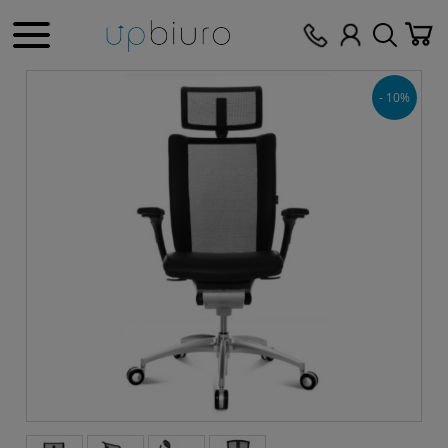
- 10%