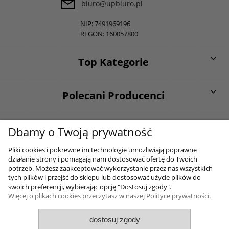
biuro@upbiuro.pl
NIP: 7491969196
REGON: 160057800
Top Kategorie
Polecani Producenci
O firmie
Dbamy o Twoją prywatność
Pliki cookies i pokrewne im technologie umożliwiają poprawne
działanie strony i pomagają nam dostosować ofertę do Twoich
Moje konto
potrzeb. Możesz zaakceptować wykorzystanie przez nas wszystkich
tych plików i przejść do sklepu lub dostosować użycie plików do
swoich preferencji, wybierając opcję "Dostosuj zgody".
Więcej o plikach cookies przeczytasz w naszej Polityce prywatności.
Sklep internetowy Shoper.pl
dostosuj zgody
2017-2026 Wszelkie prawa zastrzezone