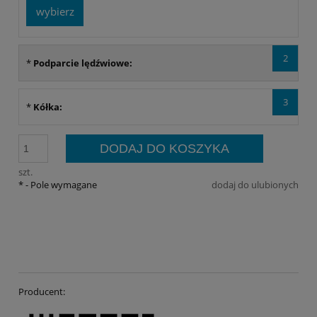
wybierz
2
*
Podparcie lędźwiowe:
3
*
Kółka:
DODAJ DO KOSZYKA
szt.
*
- Pole wymagane
dodaj do ulubionych
Producent: