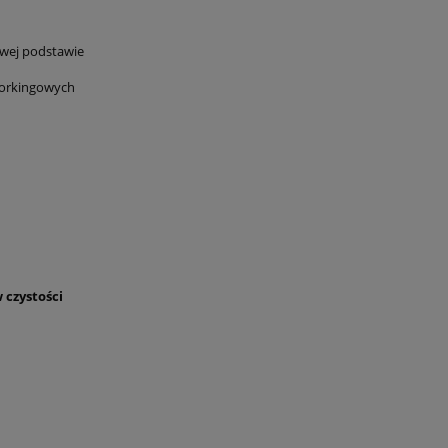
owej podstawie
oworkingowych
 czystości