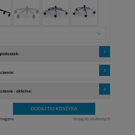
2
 poduszek:
3
czenie:
4
zenie - okleina:
DODAJ DO KOSZYKA
.
ymagane
dodaj do ulubionych