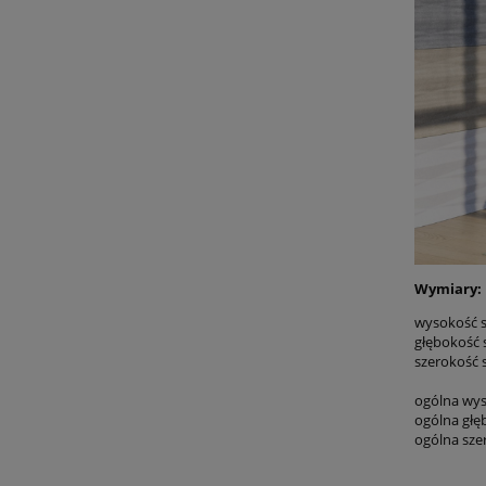
Wymiary:
wysokość s
głębokość 
szerokość 
ogólna wys
ogólna głę
ogólna sze