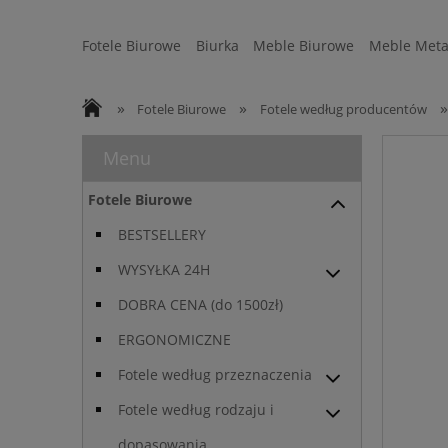
Fotele Biurowe
Biurka
Meble Biurowe
Meble Meta
Strefa Ergonomii
Sofy
WYSYŁKA 24H
»
»
»
Fotele Biurowe
Fotele według producentów
Menu
Fotele Biurowe
BESTSELLERY
WYSYŁKA 24H
DOBRA CENA (do 1500zł)
ERGONOMICZNE
Fotele według przeznaczenia
Fotele według rodzaju i
dopasowania