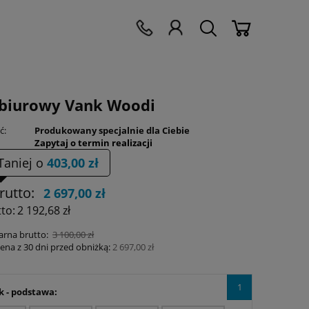
 biurowy Vank Woodi
ć:
Produkowany specjalnie dla Ciebie
Zapytaj o termin realizacji
Taniej o
403,00 zł
rutto:
2 697,00 zł
to:
2 192,68 zł
arna brutto:
3 100,00 zł
cena z 30 dni przed obniżką:
2 697,00 zł
1
k - podstawa: