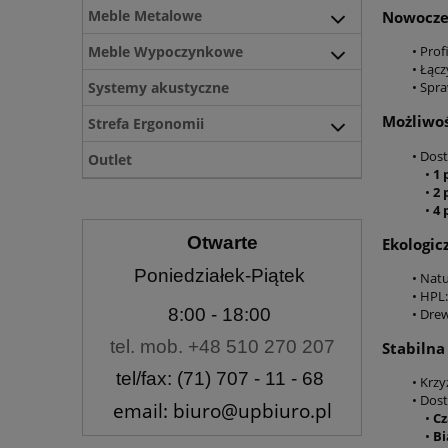
Meble Metalowe
Nowocze
Meble Wypoczynkowe
• Pro
• Łąc
Systemy akustyczne
• Spr
Możliwoś
Strefa Ergonomii
• Dos
Outlet
•
1 
•
2 
•
4 
Otwarte
Ekologic
Poniedziałek-Piątek
• Natu
• HPL
8:00
- 18:00
• Dre
tel. mob. +48 510 270 207
Stabilna
tel/fax: (71) 707 - 11 - 68
• Krzy
• Dos
email: biuro@upbiuro.pl
•
Cz
•
Bi