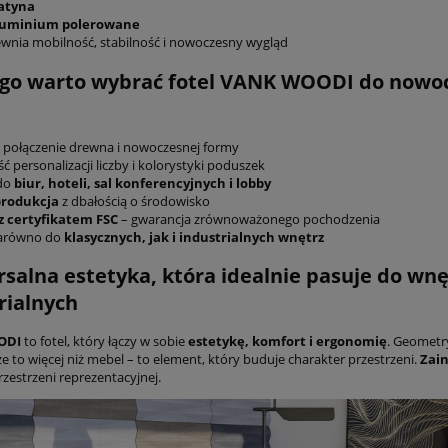
atyna
luminium polerowane
ewnia mobilność, stabilność i nowoczesny wygląd
go warto wybrać fotel VANK WOODI do nowocz
 połączenie drewna i nowoczesnej formy
 personalizacji liczby i kolorystyki poduszek
 do
biur, hoteli, sal konferencyjnych i lobby
produkcja
z dbałością o środowisko
 z certyfikatem FSC
– gwarancja zrównoważonego pochodzenia
zarówno do
klasycznych, jak i industrialnych wnętrz
salna estetyka, która idealnie pasuje do wnęt
rialnych
ODI
to fotel, który łączy w sobie
estetykę, komfort i ergonomię
. Geometry
że to więcej niż mebel – to element, który buduje charakter przestrzeni.
Zain
rzestrzeni reprezentacyjnej.