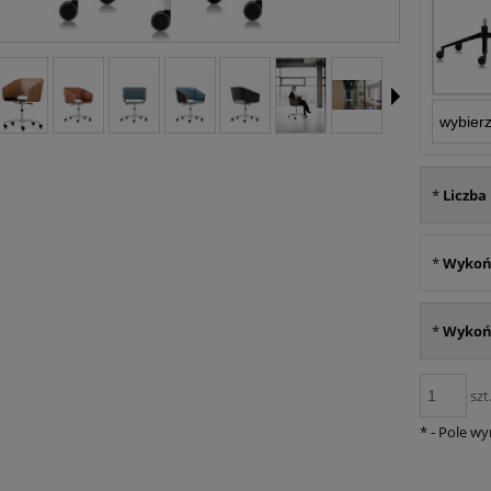
*
Liczba
*
Wykoń
*
Wykońc
szt
*
- Pole w