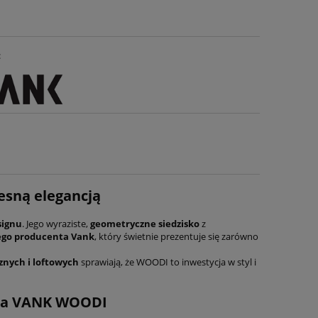
:
esną elegancją
signu
. Jego wyraziste,
geometryczne siedzisko
z
iego producenta Vank
, który świetnie prezentuje się zarówno
znych i loftowych
sprawiają, że WOODI to inwestycja w styl i
tela VANK WOODI