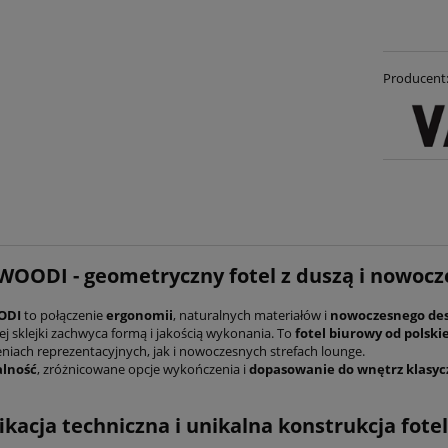
Producent
OODI - geometryczny fotel z duszą i nowocz
ODI
to połączenie
ergonomii
, naturalnych materiałów i
nowoczesnego de
ej sklejki zachwyca formą i jakością wykonania. To
fotel biurowy od polsk
eniach reprezentacyjnych, jak i nowoczesnych strefach lounge.
alność
, zróżnicowane opcje wykończenia i
dopasowanie do wnętrz klasyc
ikacja techniczna i unikalna konstrukcja fo