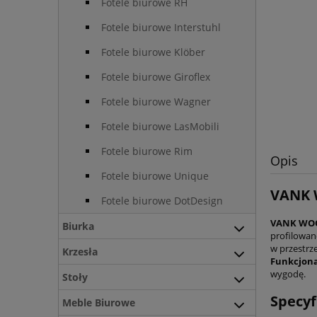
Fotele biurowe RH
Fotele biurowe Interstuhl
Fotele biurowe Klöber
Fotele biurowe Giroflex
Fotele biurowe Wagner
Fotele biurowe LasMobili
Fotele biurowe Rim
Opis
Fotele biurowe Unique
VANK W
Fotele biurowe DotDesign
VANK WO
Biurka
profilowan
w przestrz
Krzesła
Funkcjon
wygodę.
Stoły
Specyf
Meble Biurowe