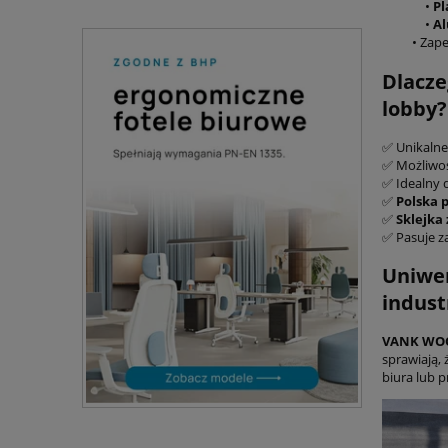
•
Pl
•
A
• Zap
Dlacze
lobby?
✅ Unikalne
✅ Możliwość
✅ Idealny
✅
Polska 
✅
Sklejka
✅ Pasuje 
Uniwer
indust
VANK WO
sprawiają, 
biura lub p