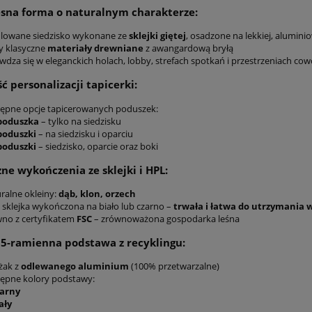
sna forma o naturalnym charakterze:
filowane siedzisko wykonane ze
sklejki giętej
, osadzone na lekkiej, alumini
zy klasyczne
materiały drewniane
z awangardową bryłą
awdza się w eleganckich holach, lobby, strefach spotkań i przestrzeniach c
ć personalizacji tapicerki:
tępne opcje tapicerowanych poduszek:
poduszka
– tylko na siedzisku
poduszki
– na siedzisku i oparciu
poduszki
– siedzisko, oparcie oraz boki
zne wykończenia ze sklejki i HPL:
ralne okleiny:
dąb, klon, orzech
: sklejka wykończona na biało lub czarno –
trwała i łatwa do utrzymania w
wno z certyfikatem
FSC
– zrównoważona gospodarka leśna
 5-ramienna podstawa z recyklingu:
żak z
odlewanego aluminium
(100% przetwarzalne)
tępne kolory podstawy:
arny
ały