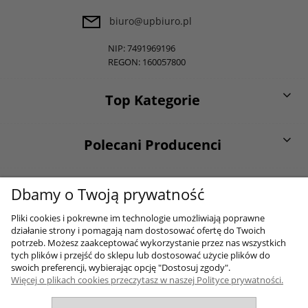
biuro@upbiuro.pl
NIP: 7491969196
REGON: 160057800
Top Kategorie
Polecani Producenci
O firmie
Dbamy o Twoją prywatność
Pliki cookies i pokrewne im technologie umożliwiają poprawne
działanie strony i pomagają nam dostosować ofertę do Twoich
Moje konto
potrzeb. Możesz zaakceptować wykorzystanie przez nas wszystkich
tych plików i przejść do sklepu lub dostosować użycie plików do
swoich preferencji, wybierając opcję "Dostosuj zgody".
Więcej o plikach cookies przeczytasz w naszej Polityce prywatności.
Sklep internetowy Shoper.pl