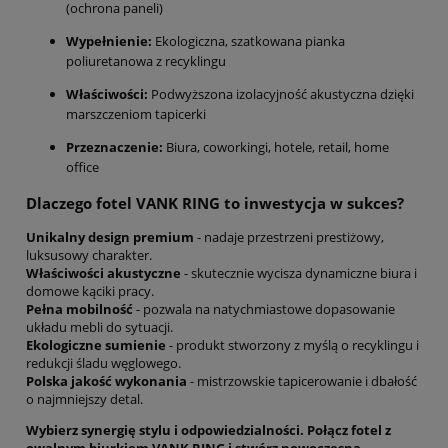
(ochrona paneli)
Wypełnienie:
Ekologiczna, szatkowana pianka
poliuretanowa z recyklingu
Właściwości:
Podwyższona izolacyjność akustyczna dzięki
marszczeniom tapicerki
Przeznaczenie:
Biura, coworkingi, hotele, retail, home
office
Dlaczego fotel VANK RING to inwestycja w sukces?
Unikalny design premium
- nadaje przestrzeni prestiżowy,
luksusowy charakter.
Właściwości akustyczne
- skutecznie wycisza dynamiczne biura i
domowe kąciki pracy.
Pełna mobilność
- pozwala na natychmiastowe dopasowanie
układu mebli do sytuacji.
Ekologiczne sumienie
- produkt stworzony z myślą o recyklingu i
redukcji śladu węglowego.
Polska jakość wykonania
- mistrzowskie tapicerowanie i dbałość
o najmniejszy detal.
Wybierz synergię stylu i odpowiedzialności. Połącz fotel z
owalnym biurkiem VANK RING i stwórz nowoczesną