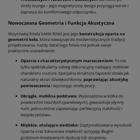
strefy lounge – jego magnetyczny design przyciąga wzrok i
zaprasza do komfortowego odpoczynku.
Nowoczesna Geometria i Funkcja Akustyczna
Wizytówką fotela VANK RING jest jego
konstrukcja oparta na
geometrii koła
, która nawiązuje do modernistycznych tradycji
projektowania. Każdy detal tego fotela ma jednak swoje
praktyczne uzasadnienie:
Oparcie z charakterystycznym marszczeniem:
To nie
tylko spektakularny zabieg dekoracyjny nadający meblowi
charakteru couture. Specjalna struktura tapicerki działa jak
naturalny ekran dźwiękochłonny,
poprawiając akustykę
pomieszczenia
i wyciszając strefę pracy.
Okrągła, mobilna podstawa:
Wyposażona w kółka do
powierzchni twardych (panelowych), gwarantuje płynny
ruch, jednocześnie zapewniając perfekcyjną stabilność i
bezpieczeństwo.
Miękkie, otulające siedzisko:
Zoptymalizowana wysokość
oparcia oraz luksusowa miękkość sprzyjają długim
godzinom kreatywnych dyskusji lub skupienia.