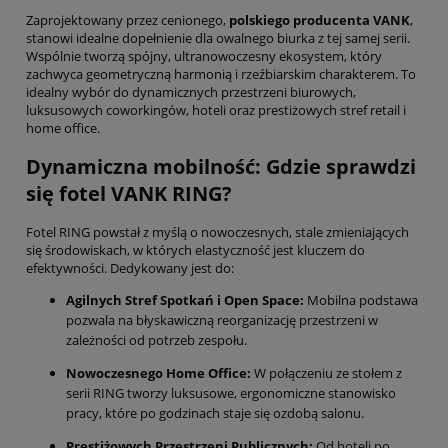
Zaprojektowany przez cenionego,
polskiego producenta VANK
,
stanowi idealne dopełnienie dla owalnego biurka z tej samej serii.
Wspólnie tworzą spójny, ultranowoczesny ekosystem, który
zachwyca geometryczną harmonią i rzeźbiarskim charakterem. To
idealny wybór do dynamicznych przestrzeni biurowych,
luksusowych coworkingów, hoteli oraz prestiżowych stref retail i
home office.
Dynamiczna mobilność: Gdzie sprawdzi
się fotel VANK RING?
Fotel RING powstał z myślą o nowoczesnych, stale zmieniających
się środowiskach, w których elastyczność jest kluczem do
efektywności. Dedykowany jest do:
Agilnych Stref Spotkań i Open Space:
Mobilna podstawa
pozwala na błyskawiczną reorganizację przestrzeni w
zależności od potrzeb zespołu.
Nowoczesnego Home Office:
W połączeniu ze stołem z
serii RING tworzy luksusowe, ergonomiczne stanowisko
pracy, które po godzinach staje się ozdobą salonu.
Prestiżowych Przestrzeni Publicznych:
Od hoteli po