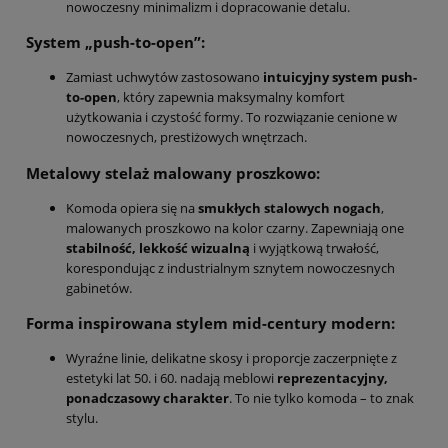
nowoczesny minimalizm i dopracowanie detalu.
System „push-to-open”:
Zamiast uchwytów zastosowano
intuicyjny system push-
to-open
, który zapewnia maksymalny komfort
użytkowania i czystość formy. To rozwiązanie cenione w
nowoczesnych, prestiżowych wnętrzach.
Metalowy stelaż malowany proszkowo:
Komoda opiera się na
smukłych stalowych nogach
,
malowanych proszkowo na kolor czarny. Zapewniają one
stabilność, lekkość wizualną
i wyjątkową trwałość,
korespondując z industrialnym sznytem nowoczesnych
gabinetów.
Forma inspirowana stylem mid-century modern:
Wyraźne linie, delikatne skosy i proporcje zaczerpnięte z
estetyki lat 50. i 60. nadają meblowi
reprezentacyjny,
ponadczasowy charakter
. To nie tylko komoda – to znak
stylu.