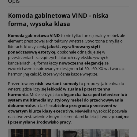
Opis
Komoda gabinetowa VIND - niska
forma, wysoka klasa
Komoda gabinetowa VIND
to nie tylko funkcjonalny mebel, ale
element prestiżowej architektury wnętrza. Stworzona z myślą o
liderach, którzy cenią
jakość, wyrafinowany styl
i
ponadczasową estetykę
, doskonale odnajduje się w
przestrzeniach zarządczych, biurach czy ekskluzywnych
kancelariach. Jej forma łączy
nowoczesną elegancję
ze
wzornictwem inspirowanym designem lat 50. i 60. XX w., tworząc
harmonijną całość, która wyróżnia każde wnętrze.
Prezentowany
niski wariant komody
to propozycja idealna do
wnętrz, gdzie liczy się
lekkość wizualna i przestrzenna
harmonia
. Może służyć jako
elegancka baza pod telewizor lub
system multimedialny
,
stylowy mebel do przechowywania
dokumentów
, a także
subtelna przegroda przestrzeni w
otwartym biurze klasy executive
. Niewielka wysokość pozwala
na łatwe zestawienie z innymi elementami kolekcji, tworząc
spójne
i przemyślane środowisko pracy
.