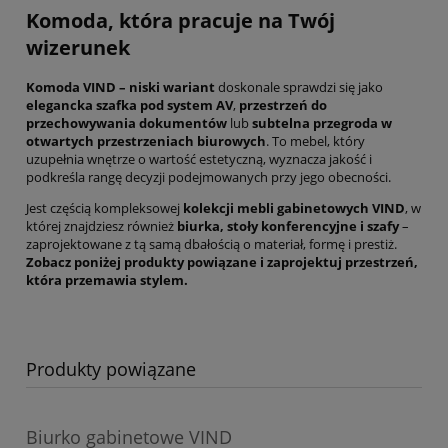
Komoda, która pracuje na Twój
wizerunek
Komoda VIND – niski wariant
doskonale sprawdzi się jako
elegancka szafka pod system AV
,
przestrzeń do
przechowywania dokumentów
lub
subtelna przegroda w
otwartych przestrzeniach biurowych
. To mebel, który
uzupełnia wnętrze o wartość estetyczną, wyznacza jakość i
podkreśla rangę decyzji podejmowanych przy jego obecności.
Jest częścią kompleksowej
kolekcji mebli gabinetowych VIND
, w
której znajdziesz również
biurka, stoły konferencyjne i szafy
–
zaprojektowane z tą samą dbałością o materiał, formę i prestiż.
Zobacz poniżej produkty powiązane i zaprojektuj przestrzeń,
która przemawia stylem.
Produkty powiązane
Biurko gabinetowe VIND