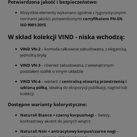
Potwierdzona jakość i bezpieczeństwo:
Wszystkie elementy wykonano zgodnie z rygorystycznymi
normami jakości, potwierdzonymi
certyfikatem PN-EN
ISO 9001:2015
.
W skład kolekcji VIND - niska wchodzą:
VIND VN-2
– komoda całkowicie zabudowana, z elegancką,
jednolitą bryłą
VIND VN-3
– również zabudowana, z wewnętrznym
podziałem szafek o innym układzie
VIND VN-4
– wariant z
centralną otwartą przestrzenią i
szklaną półką
, idealną do ekspozycji publikacji, nagród lub
kolekcji
Dostępne warianty kolorystyczne:
Naturali Bianco + czarny korpus/nogi
– świeży,
kontrastowy akcent do jasnych wnętrz
Naturali Noir + antracytowy korpus/czarne nogi
–