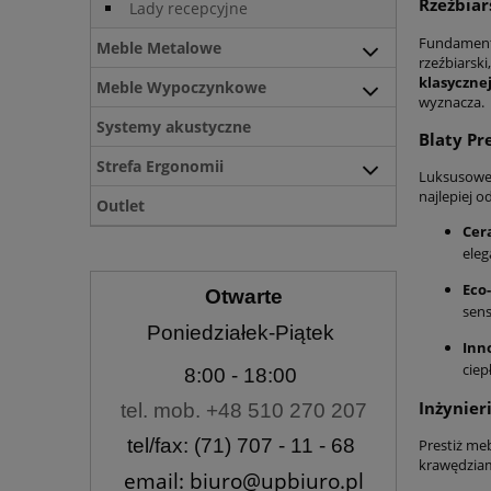
Rzeźbiar
Lady recepcyjne
Fundamente
Meble Metalowe
rzeźbiarsk
klasycznej
Meble Wypoczynkowe
wyznacza.
Systemy akustyczne
Blaty Pr
Strefa Ergonomii
Luksusow
najlepiej o
Outlet
Cer
eleg
Eco-
Otwarte
sens
Poniedziałek-Piątek
Inn
ciep
8:00
- 18:00
Inżynier
tel. mob. +48 510 270 207
tel/fax: (71) 707 - 11 - 68
Prestiż me
krawędziam
email: biuro@upbiuro.pl