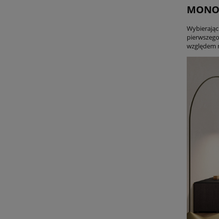
MONO
Wybierają
pierwszego
względem rz