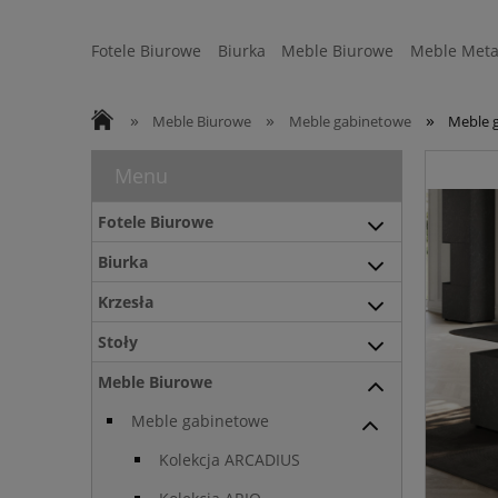
Fotele Biurowe
Biurka
Meble Biurowe
Meble Meta
Strefa Ergonomii
Sofy
WYSYŁKA 24H
»
»
»
Meble Biurowe
Meble gabinetowe
Meble 
Menu
Fotele Biurowe
Biurka
Krzesła
Stoły
Meble Biurowe
Meble gabinetowe
Kolekcja ARCADIUS