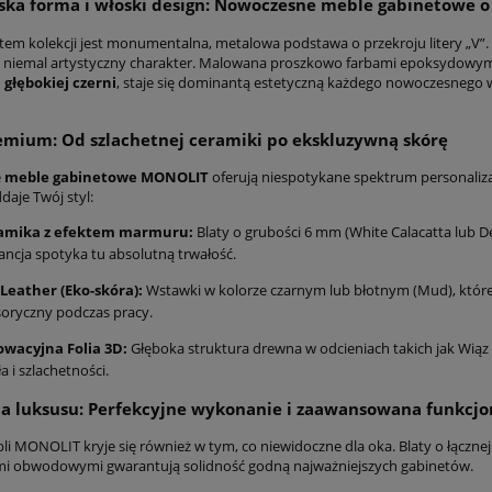
ska forma i włoski design: Nowoczesne meble gabinetowe 
m kolekcji jest monumentalna, metalowa podstawa o przekroju litery „V”.
i, niemal artystyczny charakter. Malowana proszkowo farbami epoksydowy
 głębokiej czerni
, staje się dominantą estetyczną każdego nowoczesnego wn
emium: Od szlachetnej ceramiki po ekskluzywną skórę
e
meble gabinetowe MONOLIT
oferują niespotykane spektrum personaliza
ddaje Twój styl:
amika z efektem marmuru:
Blaty o grubości 6 mm (White Calacatta lub D
ancja spotyka tu absolutną trwałość.
Leather (Eko-skóra):
Wstawki w kolorze czarnym lub błotnym (Mud), które
oryczny podczas pracy.
owacyjna Folia 3D:
Głęboka struktura drewna w odcieniach takich jak Wiąz
ła i szlachetności.
ia luksusu: Perfekcyjne wykonanie i zaawansowana funkc
bli MONOLIT kryje się również w tym, co niewidoczne dla oka. Blaty o łącz
i obwodowymi gwarantują solidność godną najważniejszych gabinetów.