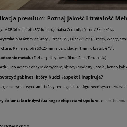
ikacja premium: Poznaj jakość i trwałość 
y:
MDF 36 mm (folia 3D) lub opcjonalna Ceramika 6 mm / Eko-skóra.
orystyka blatów:
Wiąz Szary, Orzech Bali, Łupek (Slate), Czarny, Wenge, Szar
uktura:
Rama z profili 50x25 mm, nogi z blachy 4 mm w kształcie "V".
ończenie metalu:
Farba epoksydowa (Black, Rust, Terracotta).
atki:
Top-access z cichym domykiem, blendy (Modesty Panels), kanały kabl
tworzyć gabinet, który budzi respekt i inspiruje?
 się z naszymi ekspertami, którzy pomogą Ci skonfigurować system MONOLI
y do kontaktu indywidualnego z ekspertami UpBiuro:
e-mail:
biuro@u
ty powiązane