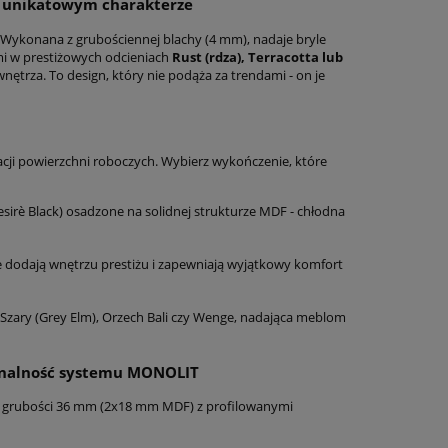
o unikatowym charakterze
 Wykonana z grubościennej blachy (4 mm), nadaje bryle
mi w prestiżowych odcieniach
Rust (rdza), Terracotta lub
ętrza. To design, który nie podąża za trendami - on je
cji powierzchni roboczych. Wybierz wykończenie, które
esirè Black) osadzone na solidnej strukturze MDF - chłodna
 dodają wnętrzu prestiżu i zapewniają wyjątkowy komfort
 Szary (Grey Elm), Orzech Bali czy Wenge, nadająca meblom
jonalność systemu MONOLIT
nej grubości 36 mm (2x18 mm MDF) z profilowanymi