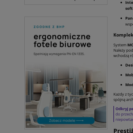
Int
soft
Pan
wspo
Kompleks
System
MO
Należy pod
wchodzą r
Des
Mob
Mod
Każdy z ty
spójną arc
Odkryj p
do przech
niepowtar
Presti