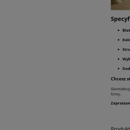
Specyf
Blat
Kol
Str
Wyk
Dod
Chcesz s
Skontaktuj
firmy.
Zapraszam
Produk