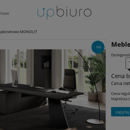
lowe
gabinetowe MONOLIT
Mebl
- 8%
Dostępnoś
Cena b
Cena net
Cena regul
Najniższa
zapytaj