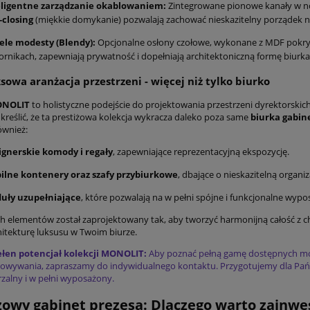
eligentne zarządzanie okablowaniem:
Zintegrowane pionowe kanały w no
-closing
(miękkie domykanie) pozwalają zachować nieskazitelny porządek n
ele modesty (Blendy):
Opcjonalne osłony czołowe, wykonane z MDF pokryt
rnikach, zapewniają prywatność i dopełniają architektoniczną formę biurka
owa aranżacja przestrzeni - więcej niż tylko biurko
NOLIT
to holistyczne podejście do projektowania przestrzeni dyrektorskich
kreślić, że ta prestiżowa kolekcja wykracza daleko poza same
biurka gabi
ównież:
ignerskie komody i regały
, zapewniające reprezentacyjną ekspozycję.
ilne kontenery oraz szafy przybiurkowe
, dbające o nieskazitelną organiz
uły uzupełniające
, które pozwalają na w pełni spójne i funkcjonalne wy
ch elementów został zaprojektowany tak, aby tworzyć harmonijną całość z 
hitekturę luksusu w Twoim biurze.
ełen potencjał kolekcji MONOLIT:
Aby poznać pełną gamę dostępnych mo
owywania, zapraszamy do indywidualnego kontaktu. Przygotujemy dla Pańs
zalny i w pełni wyposażony.
żowy gabinet prezesa: Dlaczego warto zain