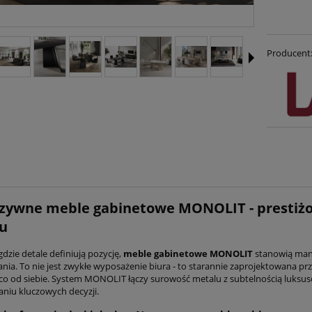
Producent
zywne meble gabinetowe MONOLIT - prestiżo
u
gdzie detale definiują pozycję,
meble gabinetowe MONOLIT
stanowią mani
nia. To nie jest zwykłe wyposażenie biura - to starannie zaprojektowana pr
 co od siebie. System MONOLIT łączy surowość metalu z subtelnością luksu
iu kluczowych decyzji.