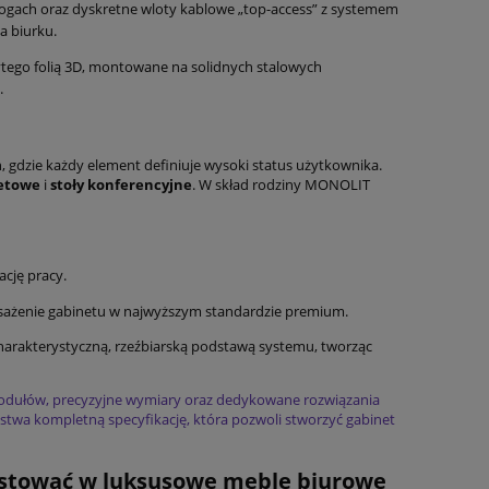
gach oraz dyskretne wloty kablowe „top-access” z systemem
a biurku.
ego folią 3D, montowane na solidnych stalowych
.
, gdzie każdy element definiuje wysoki status użytkownika.
netowe
i
stoły konferencyjne
. W skład rodziny MONOLIT
ację pracy.
posażenie gabinetu w najwyższym standardzie premium.
charakterystyczną, rzeźbiarską podstawą systemu, tworząc
dułów, precyzyjne wymiary oraz dedykowane rozwiązania
twa kompletną specyfikację, która pozwoli stworzyć gabinet
westować w luksusowe meble biurowe