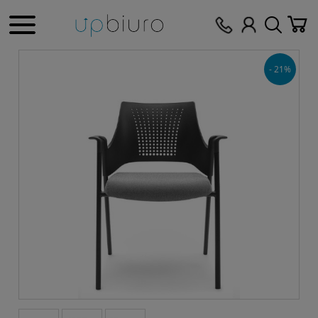
- 21%