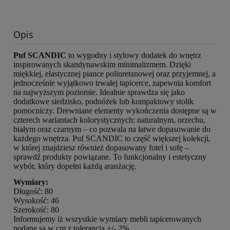
Opis
Puf SCANDIC
to wygodny i stylowy dodatek do wnętrz
inspirowanych skandynawskim minimalizmem. Dzięki
miękkiej, elastycznej piance poliuretanowej oraz przyjemnej, a
jednocześnie wyjątkowo trwałej tapicerce, zapewnia komfort
na najwyższym poziomie. Idealnie sprawdza się jako
dodatkowe siedzisko, podnóżek lub kompaktowy stolik
pomocniczy. Drewniane elementy wykończenia dostępne są w
czterech wariantach kolorystycznych: naturalnym, orzechu,
białym oraz czarnym – co pozwala na łatwe dopasowanie do
każdego wnętrza. Puf SCANDIC to część większej kolekcji,
w której znajdziesz również dopasowany fotel i sofę –
sprawdź produkty powiązane. To funkcjonalny i estetyczny
wybór, który dopełni każdą aranżację.
Wymiary:
Długość: 80
Wysokość: 46
Szerokość: 80
Informujemy iż wszystkie wymiary mebli tapicerowanych
podane są w cm z tolerancją +/- 2%.