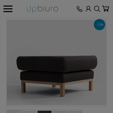
- 15%