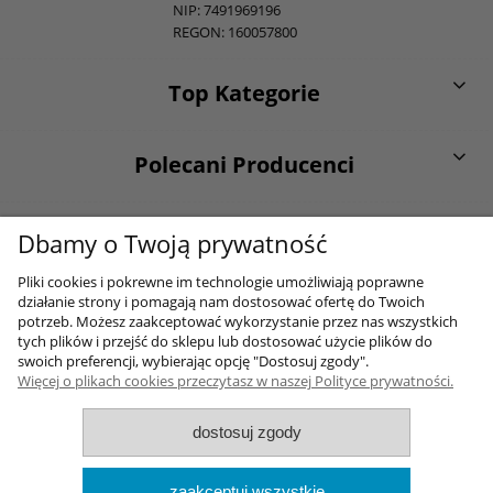
NIP: 7491969196
REGON: 160057800
Top Kategorie
Polecani Producenci
O firmie
Dbamy o Twoją prywatność
Pliki cookies i pokrewne im technologie umożliwiają poprawne
działanie strony i pomagają nam dostosować ofertę do Twoich
Moje konto
potrzeb. Możesz zaakceptować wykorzystanie przez nas wszystkich
tych plików i przejść do sklepu lub dostosować użycie plików do
swoich preferencji, wybierając opcję "Dostosuj zgody".
Więcej o plikach cookies przeczytasz w naszej Polityce prywatności.
Sklep internetowy Shoper.pl
dostosuj zgody
2017-2026 Wszelkie prawa zastrzezone
Wykonane przez
Onisoft
zaakceptuj wszystkie