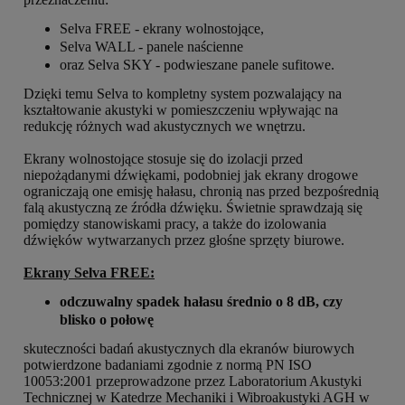
Selva FREE - ekrany wolnostojące,
Selva WALL - panele naścienne
oraz Selva SKY - podwieszane panele sufitowe.
Dzięki temu Selva to kompletny system pozwalający na
kształtowanie akustyki w pomieszczeniu wpływając na
redukcję różnych wad akustycznych we wnętrzu.
Ekrany wolnostojące stosuje się do izolacji przed
niepożądanymi dźwiękami, podobniej jak ekrany drogowe
ograniczają one emisję hałasu, chronią nas przed bezpośrednią
falą akustyczną ze źródła dźwięku. Świetnie sprawdzają się
pomiędzy stanowiskami pracy, a także do izolowania
dźwięków wytwarzanych przez głośne sprzęty biurowe.
Ekrany Selva FREE:
odczuwalny spadek hałasu średnio o 8 dB, czy
blisko o połowę
skuteczności badań akustycznych dla ekranów biurowych
potwierdzone badaniami zgodnie z normą PN ISO
10053:2001 przeprowadzone przez Laboratorium Akustyki
Technicznej w Katedrze Mechaniki i Wibroakustyki AGH w