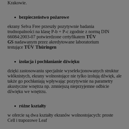
Krakowie.
bezpieczeństwo pożarowe
ekrany Selva Free przeszły pozytywnie badania
trudnopalności na klasę P-b + P-c zgodnie z normą DIN
66084:2003-07 potwierdzone certyfikatem
TÜV
GS
nadawanym przez akredytowane laboratorium
testujące
TÜV Thüringen
izolacja i pochłanianie dźwięku
dzięki zastosowaniu specjalnie wyselekcjonowanych struktur
włóknistych, ekrany wolnostojące nie tylko izolują dźwięk, ale
także go pochłaniają wpływając pozytywnie na parametry
akustyczne wnętrza np. zmniejszą nieprzyjemne odbicie
dźwięku we wnętrzu.
różne kształty
w ofercie są dwa kształty ekranów wolnostojacych: proste
Cell i trapozowe Leaf