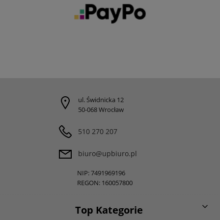
ul. Świdnicka 12
50-068 Wrocław
510 270 207
biuro@upbiuro.pl
NIP: 7491969196
REGON: 160057800
Top Kategorie