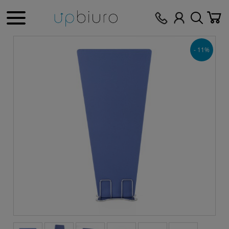
- 11%