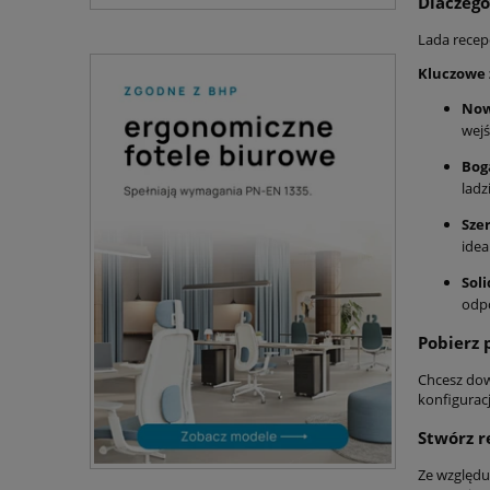
Dlaczego
Lada recep
Kluczowe 
Now
wejś
Bog
ladz
Sze
idea
Soli
odp
Pobierz 
Chcesz dow
konfigurac
Stwórz r
Ze względu