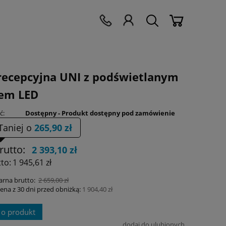
recepcyjna UNI z podświetlanym
em LED
ć:
Dostępny - Produkt dostępny pod zamówienie
Taniej o
265,90 zł
rutto:
2 393,10 zł
to:
1 945,61 zł
arna brutto:
2 659,00 zł
cena z 30 dni przed obniżką:
1 904,40 zł
 o produkt
dodaj do ulubionych