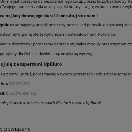
 Uni nie jest dostępna do bezpośredniego zakupu przez koszyk sklepowy. K
 Twojego pomieszczenia oraz specyfiki branży – w grę wchodzi również wy
ealnej lady do swojego biura? Skonsultuj się z nami!
UpBiuro
pomagamy przejść przez cały proces - od pomysłu do gotowej aranż
dstawimy Ci pełną ofertę wykończeń i materiałów marki Polmarco.
płatnie doradzimy i pomożemy dobrać optymalne moduły oraz ergonomiczn
gotujemy dla Ciebie indywidualną, bezpłatną wycenę.
uj się z ekspertami UpBiuro
się z nami już dziś, porozmawiaj o swoich potrzebach i odbierz spersonalizo
efon:
510 270 207
il:
biuro@upbiuro.pl
ałe pierwsze wrażenie na swoich klientach razem z UpBiuro!
ty powiązane