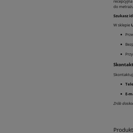
recepcyjna
do metrażu
Szukasz id
W sklepie
Prze
Bez
Przy
Skontakt
Skontaktuj 
Tel
E-ma
Zrób doskon
Produk