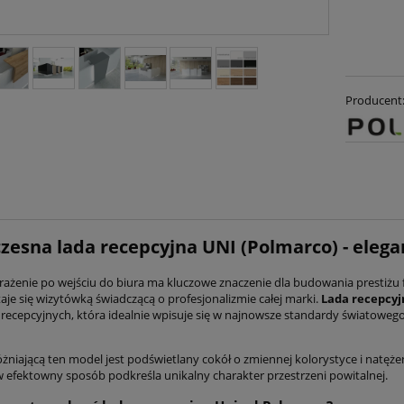
Producent
esna lada recepcyjna UNI (Polmarco) - elegan
rażenie po wejściu do biura ma kluczowe znaczenie dla budowania prestiżu 
staje się wizytówką świadczącą o profesjonalizmie całej marki.
Lada recepcyj
i recepcyjnych, która idealnie wpisuje się w najnowsze standardy światoweg
niającą ten model jest podświetlany cokół o zmiennej kolorystyce i natężen
 w efektowny sposób podkreśla unikalny charakter przestrzeni powitalnej.