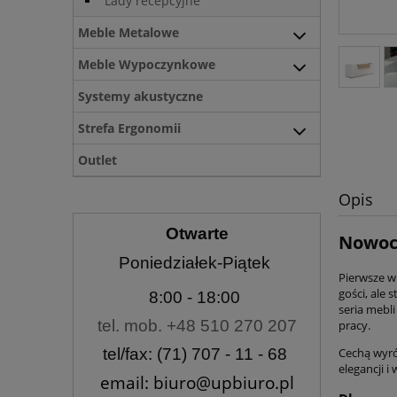
Lady recepcyjne
Meble Metalowe
Meble Wypoczynkowe
Systemy akustyczne
Strefa Ergonomii
Outlet
Opis
Otwarte
Nowocz
Poniedziałek-Piątek
Pierwsze w
gości, ale 
8:00
- 18:00
seria mebl
tel. mob. +48 510 270 207
pracy.
Cechą wyróż
tel/fax: (71) 707 - 11 - 68
elegancji i
email: biuro@upbiuro.pl