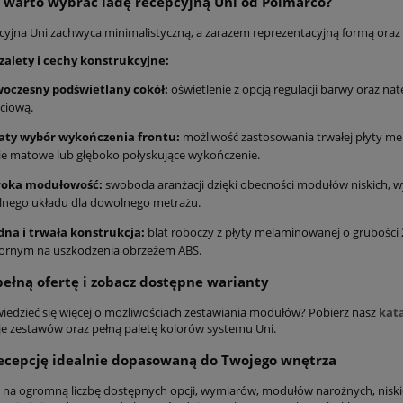
 warto wybrać ladę recepcyjną Uni od Polmarco?
cyjna Uni zachwyca minimalistyczną, a zarazem reprezentacyjną formą oraz
zalety i cechy konstrukcyjne:
oczesny podświetlany cokół:
oświetlenie z opcją regulacji barwy oraz na
ciową.
aty wybór wykończenia frontu:
możliwość zastosowania trwałej płyty mel
ie matowe lub głęboko połyskujące wykończenie.
roka modułowość:
swoboda aranżacji dzięki obecności modułów niskich, w
lnego układu dla dowolnego metrażu.
dna i trwała konstrukcja:
blat roboczy z płyty melaminowanej o grubości
ornym na uszkodzenia obrzeżem ABS.
pełną ofertę i zobacz dostępne warianty
iedzieć się więcej o możliwościach zestawiania modułów? Pobierz nasz
kat
je zestawów oraz pełną paletę kolorów systemu Uni.
ecepcję idealnie dopasowaną do Twojego wnętrza
 na ogromną liczbę dostępnych opcji, wymiarów, modułów narożnych, niskic