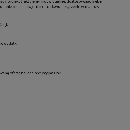
ażdy projekt traktujemy indywidualnie, dostosowując mebel
konanie mebli na wymiar oraz dowolne łączenie wariantów.
acji:
e dodatki.
waną ofertę na ladę recepcyjną Uni: