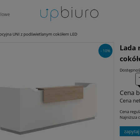
lowe
pcyjna UNI z podświetlanym cokółem LED
Lada 
- 10%
cokół
Dostępnoś
Cena b
Cena net
Cena regul
Najniższa 
zapytaj