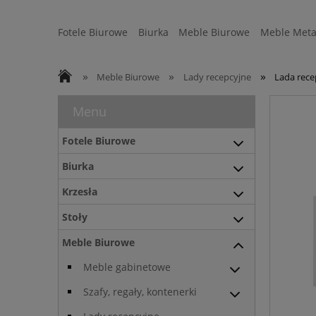
Fotele Biurowe
Biurka
Meble Biurowe
Meble Meta
Strefa Ergonomii
Sofy
WYSYŁKA 24H
»
»
»
Meble Biurowe
Lady recepcyjne
Lada rece
Menu
Fotele Biurowe
Biurka
Krzesła
Stoły
Meble Biurowe
Meble gabinetowe
Szafy, regały, kontenerki