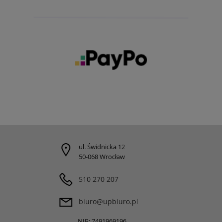
ul. Świdnicka 12
50-068 Wrocław
510 270 207
biuro@upbiuro.pl
NIP: 7491969196