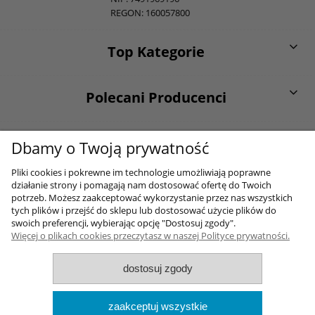
REGON: 160057800
Top Kategorie
Polecani Producenci
O firmie
Dbamy o Twoją prywatność
Pliki cookies i pokrewne im technologie umożliwiają poprawne
działanie strony i pomagają nam dostosować ofertę do Twoich
Moje konto
potrzeb. Możesz zaakceptować wykorzystanie przez nas wszystkich
tych plików i przejść do sklepu lub dostosować użycie plików do
swoich preferencji, wybierając opcję "Dostosuj zgody".
Więcej o plikach cookies przeczytasz w naszej Polityce prywatności.
Sklep internetowy Shoper.pl
dostosuj zgody
2017-2026 Wszelkie prawa zastrzezone
Wykonane przez
Onisoft
zaakceptuj wszystkie