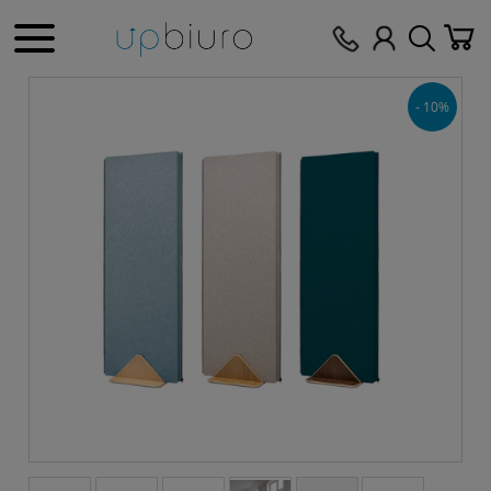
- 10%