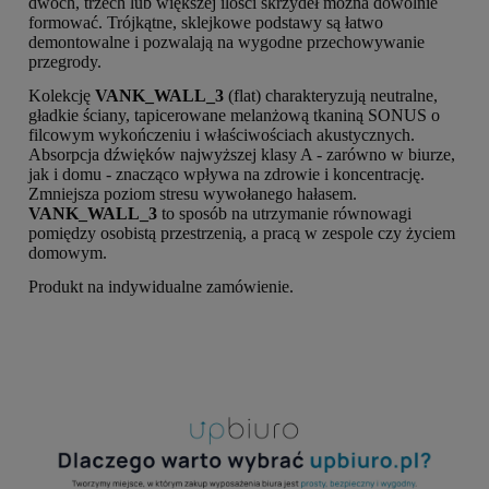
dwóch, trzech lub większej ilości skrzydeł można dowolnie
formować. Trójkątne, sklejkowe podstawy są łatwo
demontowalne i pozwalają na wygodne przechowywanie
przegrody.
Kolekcję
VANK_WALL_3
(flat) charakteryzują neutralne,
gładkie ściany, tapicerowane melanżową tkaniną SONUS o
filcowym wykończeniu i właściwościach akustycznych.
Absorpcja dźwięków najwyższej klasy A - zarówno w biurze,
jak i domu - znacząco wpływa na zdrowie i koncentrację.
Zmniejsza poziom stresu wywołanego hałasem.
VANK_WALL_3
to sposób na utrzymanie równowagi
pomiędzy osobistą przestrzenią, a pracą w zespole czy życiem
domowym.
Produkt na indywidualne zamówienie.