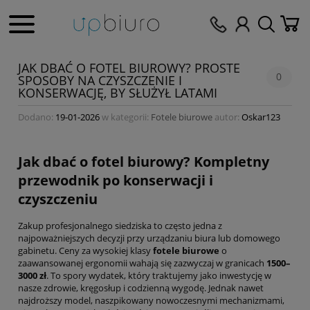
JAK DBAĆ O FOTEL BIUROWY? PROSTE
0
SPOSOBY NA CZYSZCZENIE I
KONSERWACJĘ, BY SŁUŻYŁ LATAMI
Dodano:
19-01-2026
w kategorii:
Fotele biurowe
autor:
Oskar123
Jak dbać o fotel biurowy? Kompletny
przewodnik po konserwacji i
czyszczeniu
Zakup profesjonalnego siedziska to często jedna z
najpoważniejszych decyzji przy urządzaniu biura lub domowego
gabinetu. Ceny za wysokiej klasy
fotele biurowe
o
zaawansowanej ergonomii wahają się zazwyczaj w granicach
1500–
3000 zł
. To spory wydatek, który traktujemy jako inwestycję w
nasze zdrowie, kręgosłup i codzienną wygodę. Jednak nawet
najdroższy model, naszpikowany nowoczesnymi mechanizmami,