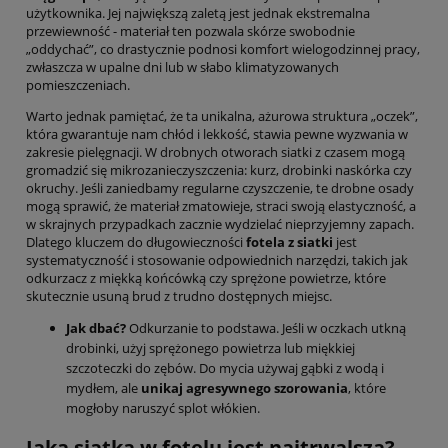
użytkownika. Jej największą zaletą jest jednak ekstremalna
przewiewność - materiał ten pozwala skórze swobodnie
„oddychać”, co drastycznie podnosi komfort wielogodzinnej pracy,
zwłaszcza w upalne dni lub w słabo klimatyzowanych
pomieszczeniach.
Warto jednak pamiętać, że ta unikalna, ażurowa struktura „oczek”,
która gwarantuje nam chłód i lekkość, stawia pewne wyzwania w
zakresie pielęgnacji. W drobnych otworach siatki z czasem mogą
gromadzić się mikrozanieczyszczenia: kurz, drobinki naskórka czy
okruchy. Jeśli zaniedbamy regularne czyszczenie, te drobne osady
mogą sprawić, że materiał zmatowieje, straci swoją elastyczność, a
w skrajnych przypadkach zacznie wydzielać nieprzyjemny zapach.
Dlatego kluczem do długowieczności
fotela z siatki
jest
systematyczność i stosowanie odpowiednich narzędzi, takich jak
odkurzacz z miękką końcówką czy sprężone powietrze, które
skutecznie usuną brud z trudno dostępnych miejsc.
Jak dbać?
Odkurzanie to podstawa. Jeśli w oczkach utkną
drobinki, użyj sprężonego powietrza lub miękkiej
szczoteczki do zębów. Do mycia używaj gąbki z wodą i
mydłem, ale
unikaj agresywnego szorowania
, które
mogłoby naruszyć splot włókien.
Jaka siatka w fotelu jest najtrwalsza?