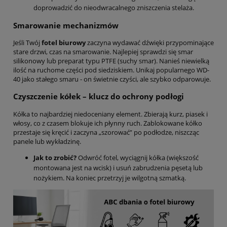
doprowadzić do nieodwracalnego zniszczenia stelaża.
Smarowanie mechanizmów
Jeśli Twój
fotel biurowy
zaczyna wydawać dźwięki przypominające
stare drzwi, czas na smarowanie. Najlepiej sprawdzi się smar
silikonowy lub preparat typu PTFE (suchy smar). Nanieś niewielką
ilość na ruchome części pod siedziskiem. Unikaj popularnego WD-
40 jako stałego smaru - on świetnie czyści, ale szybko odparowuje.
Czyszczenie kółek – klucz do ochrony podłogi
Kółka to najbardziej niedoceniany element. Zbierają kurz, piasek i
włosy, co z czasem blokuje ich płynny ruch. Zablokowane kółko
przestaje się kręcić i zaczyna „szorować” po podłodze, niszcząc
panele lub wykładzinę.
Jak to zrobić?
Odwróć fotel, wyciągnij kółka (większość
montowana jest na wcisk) i usuń zabrudzenia pęsetą lub
nożykiem. Na koniec przetrzyj je wilgotną szmatką.