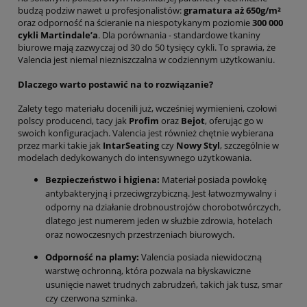
budzą podziw nawet u profesjonalistów:
gramatura aż 650g/m²
oraz odporność na ścieranie na niespotykanym poziomie
300 000
cykli Martindale’a
. Dla porównania - standardowe tkaniny
biurowe mają zazwyczaj od 30 do 50 tysięcy cykli. To sprawia, że
Valencia jest niemal niezniszczalna w codziennym użytkowaniu.
Dlaczego warto postawić na to rozwiązanie?
Zalety tego materiału docenili już, wcześniej wymienieni, czołowi
polscy producenci, tacy jak
Profim
oraz
Bejot
, oferując go w
swoich konfiguracjach. Valencia jest również chętnie wybierana
przez marki takie jak
IntarSeating
czy
Nowy Styl
, szczególnie w
modelach dedykowanych do intensywnego użytkowania.
Bezpieczeństwo i higiena:
Materiał posiada powłokę
antybakteryjną i przeciwgrzybiczną. Jest łatwozmywalny i
odporny na działanie drobnoustrojów chorobotwórczych,
dlatego jest numerem jeden w służbie zdrowia, hotelach
oraz nowoczesnych przestrzeniach biurowych.
Odporność na plamy:
Valencia posiada niewidoczną
warstwę ochronną, która pozwala na błyskawiczne
usunięcie nawet trudnych zabrudzeń, takich jak tusz, smar
czy czerwona szminka.