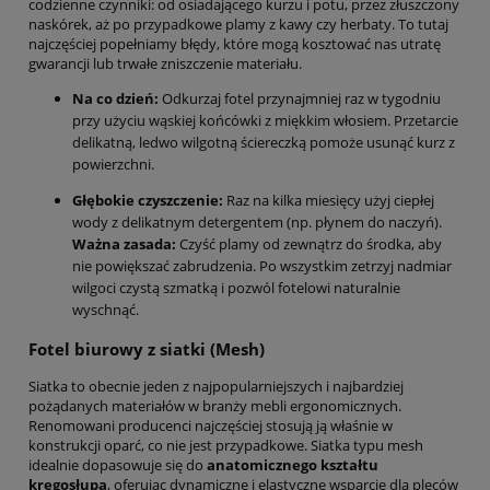
codzienne czynniki: od osiadającego kurzu i potu, przez złuszczony
naskórek, aż po przypadkowe plamy z kawy czy herbaty. To tutaj
najczęściej popełniamy błędy, które mogą kosztować nas utratę
gwarancji lub trwałe zniszczenie materiału.
Na co dzień:
Odkurzaj fotel przynajmniej raz w tygodniu
przy użyciu wąskiej końcówki z miękkim włosiem. Przetarcie
delikatną, ledwo wilgotną ściereczką pomoże usunąć kurz z
powierzchni.
Głębokie czyszczenie:
Raz na kilka miesięcy użyj ciepłej
wody z delikatnym detergentem (np. płynem do naczyń).
Ważna zasada:
Czyść plamy od zewnątrz do środka, aby
nie powiększać zabrudzenia. Po wszystkim zetrzyj nadmiar
wilgoci czystą szmatką i pozwól fotelowi naturalnie
wyschnąć.
Fotel biurowy z siatki (Mesh)
Siatka to obecnie jeden z najpopularniejszych i najbardziej
pożądanych materiałów w branży mebli ergonomicznych.
Renomowani producenci najczęściej stosują ją właśnie w
konstrukcji oparć, co nie jest przypadkowe. Siatka typu mesh
idealnie dopasowuje się do
anatomicznego kształtu
kręgosłupa
, oferując dynamiczne i elastyczne wsparcie dla pleców