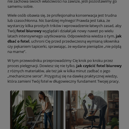
nie zachowa swoich właściwości na zawsze, jeśli pozostawimy go
samemu sobie.
Wiele osób obawia się, że profesjonalna konserwacja jest trudna
lub czasochłonna. Nic bardziej mylnego! Prawda jest taka, że
wystarczy kilka prostych trików i wprowadzenie łatwych zasad, aby
Twój
fotel biurowy
wyglądał i działał jak nowy nawet po wielu
latach intensywnego użytkowania. Odpowiednia wiedza o tym,
jak
dbać o fotel
, uchroni Cię przed przedwczesną wymianą siłownika
czy pękaniem tapicerki, sprawiając, że wydane pieniądze „nie pójdą
na marne”.
W tym przewodniku przeprowadzimy Cię krok po kroku przez
proces pielęgnacji. Dowiesz się nie tylko,
jak czyścić fotel biurowy
z różnych materiałów, ale też jak w kilka minut zadbać o jego
„mechaniczne serce”. Przygotuj się na dawkę praktycznej wiedzy,
która zamieni Twój fotel w długowieczny fundament Twojej pracy.