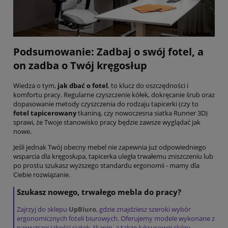
Podsumowanie: Zadbaj o swój fotel, a
on zadba o Twój kręgosłup
Wiedza o tym,
jak dbać o fotel
, to klucz do oszczędności i
komfortu pracy. Regularne czyszczenie kółek, dokręcanie śrub oraz
dopasowanie metody czyszczenia do rodzaju tapicerki (czy to
fotel tapicerowany
tkaniną, czy nowoczesna siatka Runner 3D)
sprawi, że Twoje stanowisko pracy będzie zawsze wyglądać jak
nowe.
Jeśli jednak Twój obecny mebel nie zapewnia już odpowiedniego
wsparcia dla kręgosłupa, tapicerka uległa trwałemu zniszczeniu lub
po prostu szukasz wyższego standardu ergonomii - mamy dla
Ciebie rozwiązanie.
Szukasz nowego, trwałego mebla do pracy?
Zajrzyj do sklepu
UpBiuro
, gdzie znajdziesz szeroki wybór
ergonomicznych foteli biurowych. Oferujemy modele wykonane z
najwyższej jakości siatek, tkanin, a także luksusowej skóry