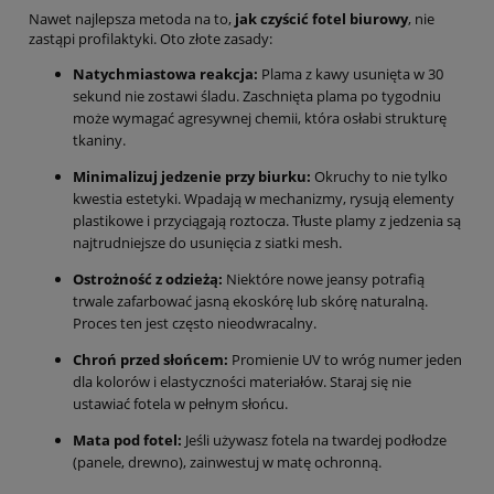
Nawet najlepsza metoda na to,
jak czyścić fotel biurowy
, nie
zastąpi profilaktyki. Oto złote zasady:
Natychmiastowa reakcja:
Plama z kawy usunięta w 30
sekund nie zostawi śladu. Zaschnięta plama po tygodniu
może wymagać agresywnej chemii, która osłabi strukturę
tkaniny.
Minimalizuj jedzenie przy biurku:
Okruchy to nie tylko
kwestia estetyki. Wpadają w mechanizmy, rysują elementy
plastikowe i przyciągają roztocza. Tłuste plamy z jedzenia są
najtrudniejsze do usunięcia z siatki mesh.
Ostrożność z odzieżą:
Niektóre nowe jeansy potrafią
trwale zafarbować jasną ekoskórę lub skórę naturalną.
Proces ten jest często nieodwracalny.
Chroń przed słońcem:
Promienie UV to wróg numer jeden
dla kolorów i elastyczności materiałów. Staraj się nie
ustawiać fotela w pełnym słońcu.
Mata pod fotel:
Jeśli używasz fotela na twardej podłodze
(panele, drewno), zainwestuj w matę ochronną.