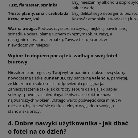
Użyj mieszaniny alkoholu izopropylow
Tusz, flamaster, szminka
spłucz wodą.
Tłuste plamy, smar, czekolada
Użyj delikatnego detergentu bez roz
Krew, mocz, kał
Roztwór amoniaku z wodą (1:1) lub w
Ważna uwaga:
Podczas czyszczenia używaj miękkiej bawełnianej
szmatki. Pocieraj plamę ruchem okrężnym (ok. 10 razy), a
następnie osusz inną szmatką. Zawsze testuj środek w
niewidocznym miejscu!
Wybór to dopiero początek- zadbaj o swój fotel
biurowy
Niezależnie od tego, czy Twój wybór padnie na luksusową skórę,
nowoczesną siatkę
Runner 3D
, czy pancerną
Valencię
, pamiętaj,
że kluczem do sukcesu jest odpowiednia pielęgnacja.
Zanieczyszczenia takie jak kurz czy sebum działają jak papier
ścierny - powoli, ale nieubłaganie niszcząc strukturę nawet
najtwardszych włókien. Dlatego warto poświęcić kilka minut w
miesiącu, by cieszyć się nieskazitelnym wyglądem swojego
stanowiska pracy.
4. Dobre nawyki użytkownika - jak dbać
o fotel na co dzień?