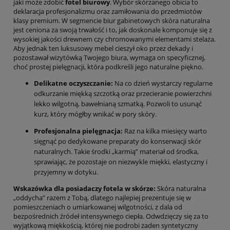
jaki może zdobić
fotel biurowy
. Wybór skórzanego obicia to
deklaracja profesjonalizmu oraz zamiłowania do przedmiotów
klasy premium. W segmencie biur gabinetowych skóra naturalna
jest ceniona za swoją trwałość i to, jak doskonale komponuje się z
wysokiej jakości drewnem czy chromowanymi elementami stelaża.
Aby jednak ten luksusowy mebel cieszył oko przez dekady i
pozostawał wizytówką Twojego biura, wymaga on specyficznej,
choć prostej pielęgnacji, która podkreśli jego naturalne piękno.
Delikatne oczyszczanie:
Na co dzień wystarczy regularne
odkurzanie miękką szczotką oraz przecieranie powierzchni
lekko wilgotną, bawełnianą szmatką. Pozwoli to usunąć
kurz, który mógłby wnikać w pory skóry.
Profesjonalna pielęgnacja:
Raz na kilka miesięcy warto
sięgnąć po dedykowane preparaty do konserwacji skór
naturalnych. Takie środki „karmią” materiał od środka,
sprawiając, że pozostaje on niezwykle miękki, elastyczny i
przyjemny w dotyku.
Wskazówka dla posiadaczy fotela w skórze:
Skóra naturalna
„oddycha” razem z Tobą, dlatego najlepiej prezentuje się w
pomieszczeniach o umiarkowanej wilgotności, z dala od
bezpośrednich źródeł intensywnego ciepła. Odwdzięczy się za to
wyjątkową miękkością, której nie podrobi żaden syntetyczny