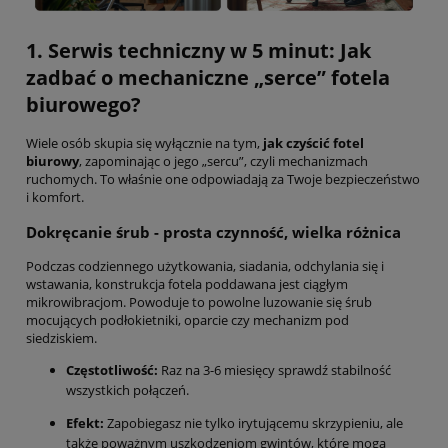
1. Serwis techniczny w 5 minut: Jak
zadbać o mechaniczne „serce” fotela
biurowego?
Wiele osób skupia się wyłącznie na tym,
jak czyścić fotel
biurowy
, zapominając o jego „sercu”, czyli mechanizmach
ruchomych. To właśnie one odpowiadają za Twoje bezpieczeństwo
i komfort.
Dokręcanie śrub - prosta czynność, wielka różnica
Podczas codziennego użytkowania, siadania, odchylania się i
wstawania, konstrukcja fotela poddawana jest ciągłym
mikrowibracjom. Powoduje to powolne luzowanie się śrub
mocujących podłokietniki, oparcie czy mechanizm pod
siedziskiem.
Częstotliwość:
Raz na 3-6 miesięcy sprawdź stabilność
wszystkich połączeń.
Efekt:
Zapobiegasz nie tylko irytującemu skrzypieniu, ale
także poważnym uszkodzeniom gwintów, które mogą