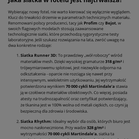
Wybierając nowy fotel, nie warto kierować się wyłącznie wyglądem.
Klucz do trwałości drzemie w parametrach technicznych materiału.
Renomowani polscy producenci, tacy jak
Profim
czy
Bejot
, w
swoich flagowych modelach stosują zaawansowane
technologicznie siatki, które przechodzą rygorystyczne testy
laboratoryjne. Jeśli szukasz rozwiązania na lata, zwróć uwagę na
dwa konkretne rodzaje:
Siatka Runner 3D:
To prawdziwy „wół roboczy” wśród
materiałów mesh. Dzięki wysokiej gramaturze
318 g/m²
i
trójwymiarowemu splotowi, jest niezwykle odporna na
odkształcenia - oparcie nie rozciąga się nawet przy
intensywnym, wieloletnim użytkowaniu. Jej wytrzymałość
potwierdzona wynikiem
70 000 cykli Martindale’a
stawia
ją w czołówce materiałów obiektowych. Co więcej, posiada
atesty na trudnozapalność oraz certyfikat potwierdzający,
że tkanina jest w 100% wolna od metali ciężkich, co czyni ją
bezpieczną dla zdrowia i środowiska.
Siatka Rhythm:
Idealny wybór dla osób, których biuro jest
mocno nasłonecznione. Przy wadze
328 g/m²
i
wytrzymałości
70 000 cykli Martindale’a
, siatka ta