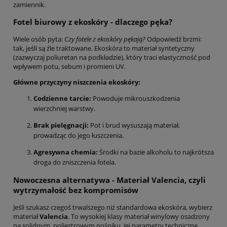
zamiennik.
Fotel biurowy z ekoskóry - dlaczego pęka?
Wiele osób pyta:
Czy fotele z ekoskóry pękają?
Odpowiedź brzmi:
tak, jeśli są źle traktowane. Ekoskóra to materiał syntetyczny
(zazwyczaj poliuretan na podkładzie), który traci elastyczność pod
wpływem potu, sebum i promieni UV.
Główne przyczyny niszczenia ekoskóry:
Codzienne tarcie:
Powoduje mikrouszkodzenia
wierzchniej warstwy.
Brak pielęgnacji:
Pot i brud wysuszają materiał,
prowadząc do jego łuszczenia.
Agresywna chemia:
Środki na bazie alkoholu to najkrótsza
droga do zniszczenia fotela.
Nowoczesna alternatywa - Materiał Valencia, czyli
wytrzymałość bez kompromisów
Jeśli szukasz czegoś trwalszego niż standardowa ekoskóra, wybierz
materiał
Valencia
. To wysokiej klasy materiał winylowy osadzony
na solidnym, poliestrowym nośniku. Jej parametry techniczne