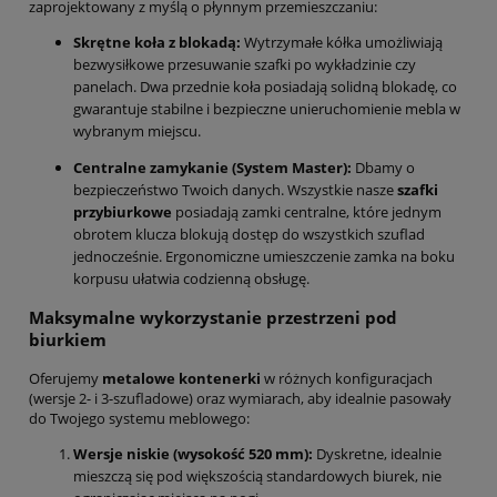
zaprojektowany z myślą o płynnym przemieszczaniu:
Skrętne koła z blokadą:
Wytrzymałe kółka umożliwiają
bezwysiłkowe przesuwanie szafki po wykładzinie czy
panelach.
Dwa przednie koła posiadają solidną blokadę,
co
gwarantuje stabilne i bezpieczne unieruchomienie mebla w
wybranym miejscu.
Centralne zamykanie (System Master):
Dbamy o
bezpieczeństwo Twoich danych.
Wszystkie nasze
szafki
przybiurkowe
posiadają zamki centralne,
które jednym
obrotem klucza blokują dostęp do wszystkich szuflad
jednocześnie.
Ergonomiczne umieszczenie zamka na boku
korpusu ułatwia codzienną obsługę.
Maksymalne wykorzystanie przestrzeni pod
biurkiem
Oferujemy
metalowe kontenerki
w różnych konfiguracjach
(wersje 2- i 3-szufladowe) oraz wymiarach,
aby idealnie pasowały
do Twojego systemu meblowego:
Wersje niskie (wysokość 520 mm):
Dyskretne,
idealnie
mieszczą się pod większością standardowych biurek,
nie