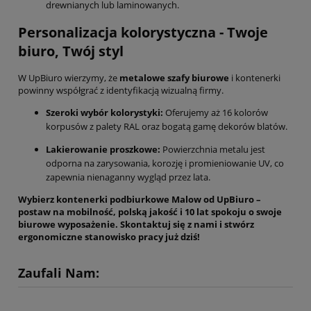
drewnianych lub laminowanych.
Personalizacja kolorystyczna - Twoje
biuro, Twój styl
W UpBiuro wierzymy,
że
metalowe szafy biurowe
i kontenerki
powinny współgrać z identyfikacją wizualną firmy.
Szeroki wybór kolorystyki:
Oferujemy aż 16 kolorów
korpusów z palety RAL oraz bogatą gamę dekorów blatów.
Lakierowanie proszkowe:
Powierzchnia metalu jest
odporna na zarysowania,
korozję i promieniowanie UV,
co
zapewnia nienaganny wygląd przez lata.
Wybierz kontenerki podbiurkowe Malow od UpBiuro –
postaw na mobilność, polską jakość i 10 lat spokoju o swoje
biurowe wyposażenie. Skontaktuj się z nami i stwórz
ergonomiczne stanowisko pracy już dziś!
Zaufali Nam: