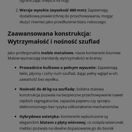
ograniczając miejsca na nogi.
Wersje wysokie (wysokość 660 mm):
Zapewniają
dodatkową powierzchnię do przechowywania,
mogąc
służyć również jako przedłużenie blatu roboczego.
Zaawansowana konstrukcja:
Wytrzymałość i nośność szuflad
Jako profesjonalne
meble metalowe
,
nasze kontenerki biurowe
Malow wyznaczają standardy wytrzymałości w branży:
Prowadnice kulkowe o pełnym wysuwie:
Zapewniają
lekki,
płynny i cichy ruch szuflad,
dając pełny wgląd w ich
zawartość bez wysiłku.
Nośność do 40 kg na szufladę:
Solidna stalowa
konstrukcja pozwala na bezpieczne przechowywanie nawet
ciężkich segregatorów,
zapasów papieru czy sprzętu
elektronicznego bez ryzyka odkształcenia mechanizmów.
Hybrydowa estetyka:
Kontenerki wykończone są
eleganckim
blatem z płyty wiórowej
,
co ociepla wizerunek
mebla i pozwala na idealne dopasowanie go do biurek