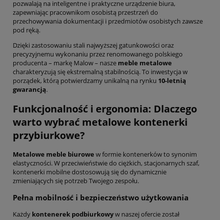
pozwalają na inteligentne i praktyczne urządzenie biura,
zapewniając pracownikom osobistą przestrzeń do
przechowywania dokumentacji i przedmiotów osobistych zawsze
pod ręką.
Dzięki zastosowaniu stali najwyższej gatunkowości oraz
precyzyjnemu wykonaniu przez renomowanego polskiego
producenta – markę Malow – nasze
meble metalowe
charakteryzują się ekstremalną stabilnością.
To inwestycja w
porządek,
którą potwierdzamy unikalną na rynku
10-letnią
gwarancją
.
Funkcjonalność i ergonomia: Dlaczego
warto wybrać metalowe kontenerki
przybiurkowe?
Metalowe meble biurowe
w formie kontenerków to synonim
elastyczności.
W przeciwieństwie do ciężkich,
stacjonarnych szaf,
kontenerki mobilne dostosowują się do dynamicznie
zmieniających się potrzeb Twojego zespołu.
Pełna mobilność i bezpieczeństwo użytkowania
Każdy
kontenerek podbiurkowy
w naszej ofercie został