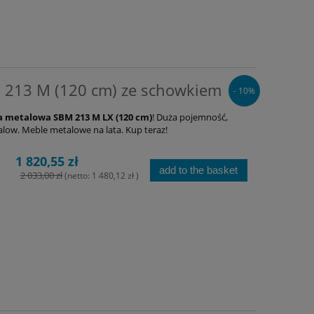
 213 M (120 cm) ze schowkiem
- 10%
a metalowa SBM 213 M LX (120 cm)
! Duża pojemność,
low. Meble metalowe na lata. Kup teraz!
1 820,55 zł
add to the basket
2 033,00 zł
(netto:
1 480,12 zł
)