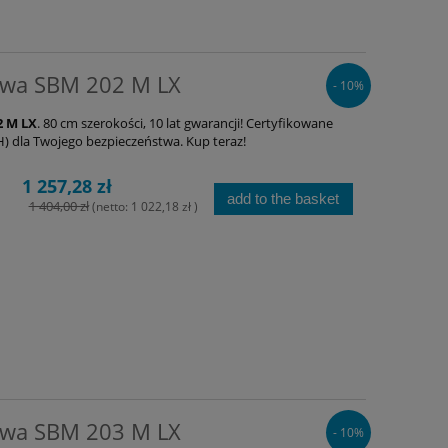
owa SBM 202 M LX
- 10%
2 M LX
. 80 cm szerokości, 10 lat gwarancji! Certyfikowane
 dla Twojego bezpieczeństwa. Kup teraz!
1 257,28 zł
add to the basket
1 404,00 zł
(netto:
1 022,18 zł
)
owa SBM 203 M LX
- 10%