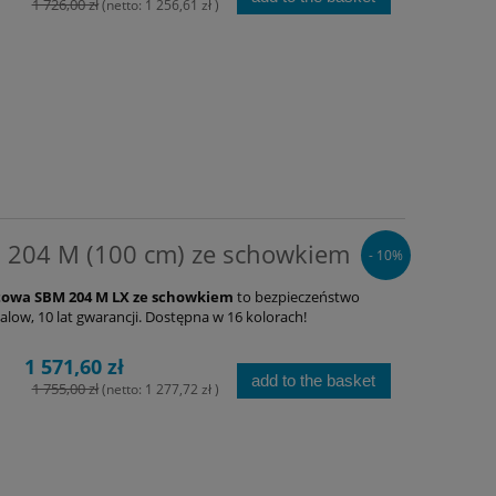
1 726,00 zł
(netto:
1 256,61 zł
)
 204 M (100 cm) ze schowkiem
- 10%
towa SBM 204 M LX ze schowkiem
to bezpieczeństwo
alow, 10 lat gwarancji. Dostępna w 16 kolorach!
1 571,60 zł
add to the basket
1 755,00 zł
(netto:
1 277,72 zł
)