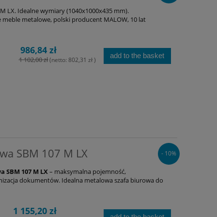
M LX. Idealne wymiary (1040x1000x435 mm).
meble metalowe, polski producent MALOW, 10 lat
986,84 zł
add to the basket
1 102,00 zł
(netto:
802,31 zł
)
owa SBM 107 M LX
- 10%
a SBM 107 M LX
– maksymalna pojemność,
nizacja dokumentów. Idealna metalowa szafa biurowa do
1 155,20 zł
add to the basket