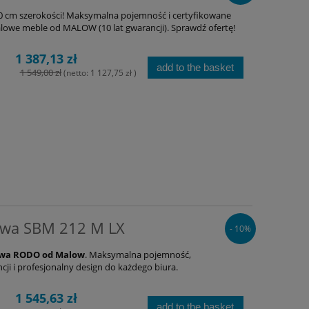
0 cm szerokości! Maksymalna pojemność i certyfikowane
owe meble od MALOW (10 lat gwarancji). Sprawdź ofertę!
1 387,13 zł
add to the basket
1 549,00 zł
(netto:
1 127,75 zł
)
owa SBM 212 M LX
- 10%
owa RODO od Malow
. Maksymalna pojemność,
i i profesjonalny design do każdego biura.
1 545,63 zł
add to the basket