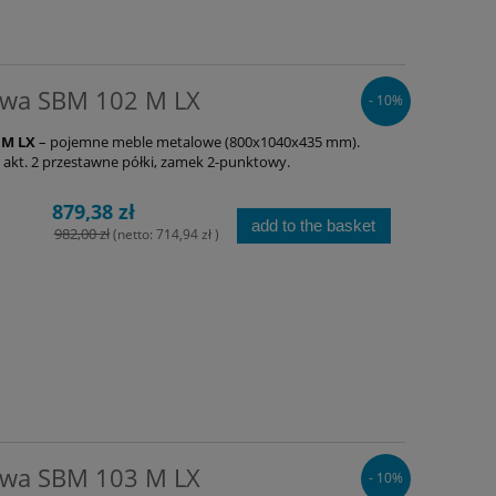
owa SBM 102 M LX
- 10%
 M LX
– pojemne meble metalowe (800x1040x435 mm).
 akt. 2 przestawne półki, zamek 2-punktowy.
879,38 zł
add to the basket
982,00 zł
(netto:
714,94 zł
)
owa SBM 103 M LX
- 10%