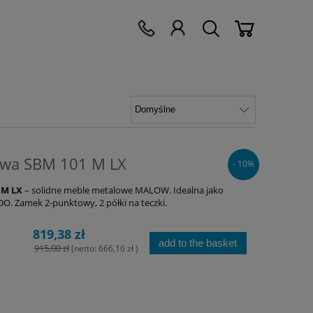
owa SBM 101 M LX
- 10%
 M LX
– solidne meble metalowe MALOW. Idealna jako
O. Zamek 2-punktowy, 2 półki na teczki.
819,38 zł
add to the basket
915,00 zł
(netto:
666,16 zł
)