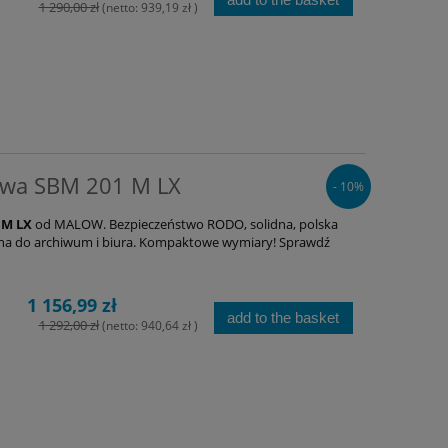
1 290,00 zł
(netto:
939,19 zł
)
owa SBM 201 M LX
- 10%
 M LX
od MALOW. Bezpieczeństwo RODO, solidna, polska
ealna do archiwum i biura. Kompaktowe wymiary! Sprawdź
1 156,99 zł
add to the basket
1 292,00 zł
(netto:
940,64 zł
)