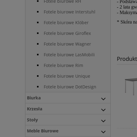
Fotele biurowe RH
- Podsta
- 2 lata g
Fotele biurowe Interstuhl
- Maksyma
* Skóra na
Fotele biurowe Klöber
Fotele biurowe Giroflex
Fotele biurowe Wagner
Fotele biurowe LasMobili
Produk
Fotele biurowe Rim
Fotele biurowe Unique
Fotele biurowe DotDesign
Biurka
Krzesła
Stoły
Meble Biurowe