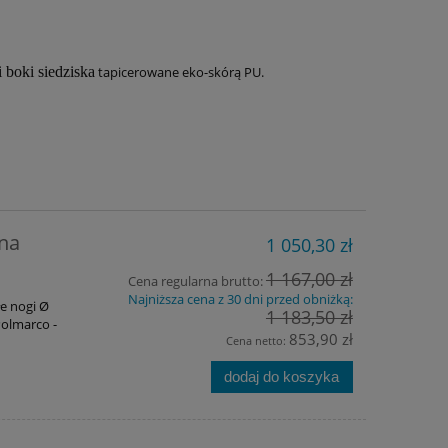
 boki siedziska
tapicerowane eko-skórą PU.
ana
1 050,30 zł
1 167,00 zł
Cena regularna brutto:
Najniższa cena z 30 dni przed obniżką:
e nogi Ø
1 183,50 zł
Polmarco -
853,90 zł
Cena netto:
dodaj do koszyka