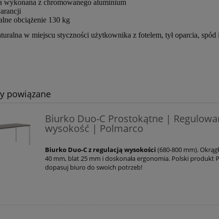
wa wykonana z chromowanego aluminium
warancji
lne obciążenie 130 kg
turalna w miejscu styczności użytkownika z fotelem, tył oparcia, spód i
ty powiązane
Biurko Duo-C Prostokątne | Regulow
wysokość | Polmarco
Biurko Duo-C z regulacją wysokości
(680-800 mm). Okrągł
40 mm, blat 25 mm i doskonała ergonomia. Polski produkt 
dopasuj biuro do swoich potrzeb!