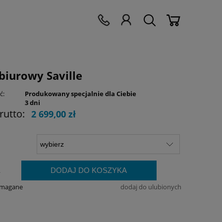
 biurowy Saville
ć:
Produkowany specjalnie dla Ciebie
3 dni
rutto:
2 699,00 zł
DODAJ DO KOSZYKA
.
ymagane
dodaj do ulubionych