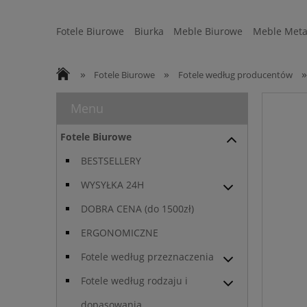
Fotele Biurowe
Biurka
Meble Biurowe
Meble Meta
Strefa Ergonomii
Sofy
WYSYŁKA 24H
»
»
»
Fotele Biurowe
Fotele według producentów
Menu
Fotele Biurowe
BESTSELLERY
WYSYŁKA 24H
DOBRA CENA (do 1500zł)
ERGONOMICZNE
Fotele według przeznaczenia
Fotele według rodzaju i
dopasowania