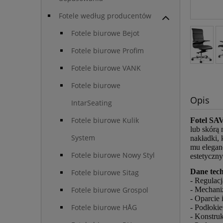
Fotele według producentów
Fotele biurowe Bejot
Fotele biurowe Profim
Fotele biurowe VANK
Fotele biurowe
Opis
IntarSeating
Fotele biurowe Kulik
Fotel S
lub skórą 
System
nakładki,
mu elegan
Fotele biurowe Nowy Styl
estetyczn
Dane tech
Fotele biurowe Sitag
- Regulacj
Fotele biurowe Grospol
- Mecha
- Oparcie 
Fotele biurowe HÅG
- Podłokie
- Konstru