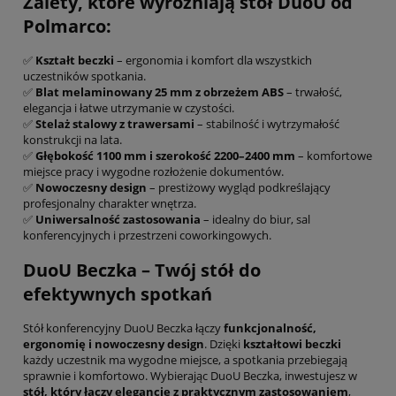
Zalety, które wyróżniają stół DuoU od
Polmarco:
✅
Kształt beczki
– ergonomia i komfort dla wszystkich
uczestników spotkania.
✅
Blat melaminowany 25 mm z obrzeżem ABS
– trwałość,
elegancja i łatwe utrzymanie w czystości.
✅
Stelaż stalowy z trawersami
– stabilność i wytrzymałość
konstrukcji na lata.
✅
Głębokość 1100 mm i szerokość 2200–2400 mm
– komfortowe
miejsce pracy i wygodne rozłożenie dokumentów.
✅
Nowoczesny design
– prestiżowy wygląd podkreślający
profesjonalny charakter wnętrza.
✅
Uniwersalność zastosowania
– idealny do biur, sal
konferencyjnych i przestrzeni coworkingowych.
DuoU Beczka – Twój stół do
efektywnych spotkań
Stół konferencyjny DuoU Beczka łączy
funkcjonalność,
ergonomię i nowoczesny design
. Dzięki
kształtowi beczki
każdy uczestnik ma wygodne miejsce, a spotkania przebiegają
sprawnie i komfortowo. Wybierając DuoU Beczka, inwestujesz w
stół, który łączy elegancję z praktycznym zastosowaniem
,