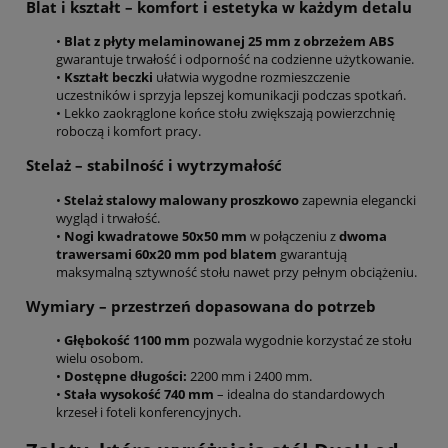
Blat i kształt – komfort i estetyka w każdym detalu
•
Blat z płyty melaminowanej 25 mm z obrzeżem ABS
gwarantuje trwałość i odporność na codzienne użytkowanie.
•
Kształt beczki
ułatwia wygodne rozmieszczenie
uczestników i sprzyja lepszej komunikacji podczas spotkań.
• Lekko zaokrąglone końce stołu zwiększają powierzchnię
roboczą i komfort pracy.
Stelaż – stabilność i wytrzymałość
•
Stelaż stalowy malowany proszkowo
zapewnia elegancki
wygląd i trwałość.
•
Nogi kwadratowe 50x50 mm
w połączeniu z
dwoma
trawersami 60x20 mm pod blatem
gwarantują
maksymalną sztywność stołu nawet przy pełnym obciążeniu.
Wymiary – przestrzeń dopasowana do potrzeb
•
Głębokość 1100 mm
pozwala wygodnie korzystać ze stołu
wielu osobom.
•
Dostępne długości:
2200 mm i 2400 mm.
•
Stała wysokość 740 mm
– idealna do standardowych
krzeseł i foteli konferencyjnych.