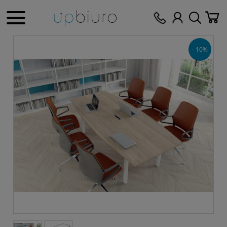
- 10%