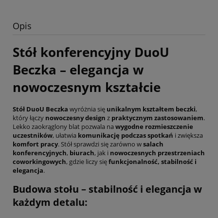
Opis
Stół konferencyjny DuoU
Beczka – elegancja w
nowoczesnym kształcie
Stół DuoU Beczka
wyróżnia się
unikalnym kształtem beczki
,
który łączy
nowoczesny design
z
praktycznym zastosowaniem
.
Lekko zaokrąglony blat pozwala na
wygodne rozmieszczenie
uczestników
, ułatwia
komunikację podczas spotkań
i zwiększa
komfort pracy
. Stół sprawdzi się zarówno w
salach
konferencyjnych
,
biurach
, jak i
nowoczesnych przestrzeniach
coworkingowych
, gdzie liczy się
funkcjonalność, stabilność i
elegancja
.
Budowa stołu – stabilność i elegancja w
każdym detalu: