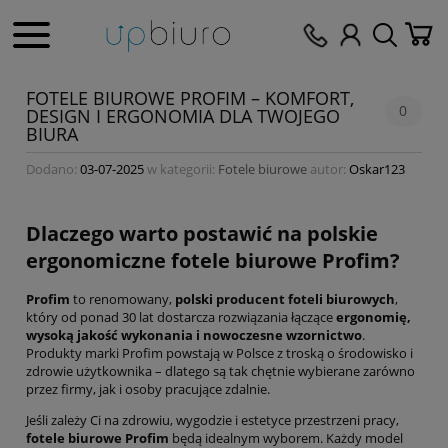
FOTELE BIUROWE PROFIM – KOMFORT,
0
DESIGN I ERGONOMIA DLA TWOJEGO
BIURA
Dodano:
03-07-2025
w kategorii:
Fotele biurowe
autor:
Oskar123
Dlaczego warto postawić na polskie
ergonomiczne fotele biurowe Profim?
Profim
to renomowany,
polski producent foteli biurowych
,
który od ponad 30 lat dostarcza rozwiązania łączące
ergonomię,
wysoką jakość wykonania i nowoczesne wzornictwo
.
Produkty marki Profim powstają w Polsce z troską o środowisko i
zdrowie użytkownika – dlatego są tak chętnie wybierane zarówno
przez firmy, jak i osoby pracujące zdalnie.
Jeśli zależy Ci na zdrowiu, wygodzie i estetyce przestrzeni pracy,
fotele biurowe Profim
będą idealnym wyborem. Każdy model