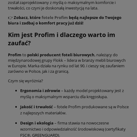
został zaprojektowany z myślą o maksymalnym komforcie i
trwałości, co czyni je doskonałą inwestycją na lata.
👉
Zobacz, które
fotele Profim
będą najlepsze do Twojego
biura i zadbaj o komfort pracy już dziś!
Kim jest Profim i dlaczego warto im
zaufać?
Profim
to
polski producent foteli biurowych
, należący do
międzynarodowej grupy Flokk – lidera w branży mebli biurowych
w Europie. Marka działa na rynku od lat 90. i cieszy się zaufaniem
zarówno w Polsce, jak i za granicą.
Czym się wyróżnia?
Ergonomia i zdrowie
– każdy model projektowany jest z
myślą o maksymalnym wsparciu dla kręgosłupa.
Jakość i trwałość
– fotele Profim produkowane są w Polsce
z najlepszych materiałów.
Design i ekologia
– firma stawia na nowoczesne
wzornictwo i odpowiedzialność środowiskową (certyfikaty
FSC®, GREENGUARD).