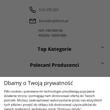
510 270 207
biuro@upbiuro.pl
NIP: 7491969196
REGON: 160057800
Top Kategorie
Polecani Producenci
O firmie
Dbamy o Twoją prywatność
Pliki cookies i pokrewne im technologie umożliwiają poprawne
działanie strony i pomagają nam dostosować ofertę do Twoich
Moje konto
potrzeb. Możesz zaakceptować wykorzystanie przez nas wszystkich
tych plików i przejść do sklepu lub dostosować użycie plików do
swoich preferencji, wybierając opcję "Dostosuj zgody".