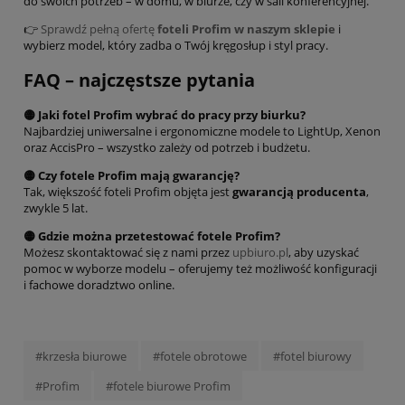
do swoich potrzeb – w domu, w biurze, czy w sali konferencyjnej.
👉
Sprawdź pełną ofertę
foteli Profim w naszym sklepie
i
wybierz model, który zadba o Twój kręgosłup i styl pracy.
FAQ – najczęstsze pytania
🟡 Jaki fotel Profim wybrać do pracy przy biurku?
Najbardziej uniwersalne i ergonomiczne modele to LightUp, Xenon
oraz AccisPro – wszystko zależy od potrzeb i budżetu.
🟡 Czy fotele Profim mają gwarancję?
Tak, większość foteli Profim objęta jest
gwarancją producenta
,
zwykle 5 lat.
🟡 Gdzie można przetestować fotele Profim?
Możesz skontaktować się z nami przez
upbiuro.pl
, aby uzyskać
pomoc w wyborze modelu – oferujemy też możliwość konfiguracji
i fachowe doradztwo online.
#krzesła biurowe
#fotele obrotowe
#fotel biurowy
#Profim
#fotele biurowe Profim