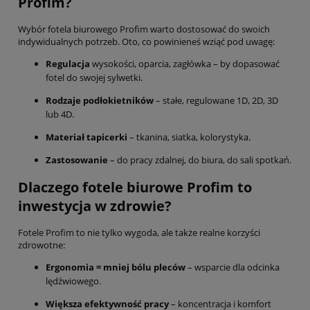
Profim?
Wybór fotela biurowego Profim warto dostosować do swoich
indywidualnych potrzeb. Oto, co powinieneś wziąć pod uwagę:
Regulacja
wysokości, oparcia, zagłówka – by dopasować
fotel do swojej sylwetki.
Rodzaje podłokietników
– stałe, regulowane 1D, 2D, 3D
lub 4D.
Materiał tapicerki
– tkanina, siatka, kolorystyka.
Zastosowanie
– do pracy zdalnej, do biura, do sali spotkań.
Dlaczego fotele biurowe Profim to
inwestycja w zdrowie?
Fotele Profim to nie tylko wygoda, ale także realne korzyści
zdrowotne:
Ergonomia = mniej bólu pleców
– wsparcie dla odcinka
lędźwiowego.
Większa efektywność pracy
– koncentracja i komfort